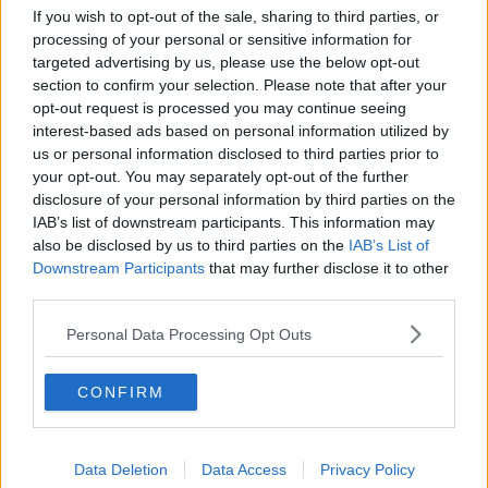
invece considerati Rifiuti
speciali
non
pericolosi
(da avviare a
If you wish to opt-out of the sale, sharing to third parties, or
recupero o smaltimento) se prodotti da un’attività di impresa al
processing of your personal or sensitive information for
servizio di un privato.
targeted advertising by us, please use the below opt-out
“
Un cambiamento non di poco conto – commenta il presidente
section to confirm your selection. Please note that after your
provinciale di Confartigianato Imprese del Verde
Fabio Grotti
–
opt-out request is processed you may continue seeing
che ci fa piombare in una situazione difficilmente sostenibile. In
interest-based ads based on personal information utilized by
molte aree del Paese
non ci sono adeguate strutture per il
us or personal information disclosed to third parties prior to
conferimento del materiale
, con la conseguenza che gli
your opt-out. You may separately opt-out of the further
imprenditori che operano secondo le regole dovranno
disclosure of your personal information by third parties on the
necessariamente e a malincuore far lievitare i costi per il cliente
IAB’s list of downstream participants. This information may
finale”.
also be disclosed by us to third parties on the
IAB’s List of
Downstream Participants
that may further disclose it to other
third parties.
“Come categoria – conclude il Presidente – ci chiediamo inoltre
Personal Data Processing Opt Outs
quale sia la ratio per cui un lo stesso materiale vegetale, se
prodotto da un’impresa artigiana nell’ambito della sua attività
CONFIRM
presso privati, debba essere classificato come rifiuto speciale non
pericoloso, contrariamente da quanto avviene invece nelle corrette
pratiche agricole dove è considerato sottoprodotto con un suo
valore di mercato se ceduto ad altre imprese agricole o avviato a
Data Deletion
Data Access
Privacy Policy
recupero energetico come biomassa”.