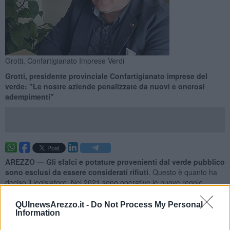
Grotti, Confartigianato Imprese Verdi
Grotti, presidente provinciale Confartigianato imprese del
verde: "Le nostre aziende penalizzate da nuovi e onerosi
adempimenti"
AREZZO —
Gli sfalci e potature provenienti dal verde pubblico
sono esclusi da essere considerati rifiuti
. Questo è quanto ha
deciso il legislatore. Nel 2021 sono operative le nuove regole.
Punto di partenza per lo smaltimento: la corretta identificazione
della natura del rifiuto stesso. Sono considerati
urbani
(e quindi da
QUInewsArezzo.it -
Do Not Process My Personal
trasportare verso i centri di raccolta comunali) se prodotti da verde
Information
pubblico dei comuni o attività fai da te (Codice EER 200201). Sono