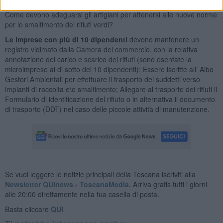
Come devono adeguarsi gli artigiani per attenersi alle nuove norme
per lo smaltimento dei rifiuti verdi?
Le imprese con più di 10 dipendenti
devono mantenere un
registro vidimato dalla Camera del commercio, con la relativa
annotazione del carico e scarico dei rifiuti (sono esentate la
microimprese al di sotto dei 10 dipendenti); Essere iscritte all’ Albo
Gestori Ambientali per effettuare il trasporto dei suddetti verso
impianti di raccolta e\o smaltimento; Allegare al trasporto dei rifiuti il
Formulario di identificazione del rifiuto o in alternativa il documento
di trasporto (DDT) nel caso delle piccole attività di manutenzione.
Se vuoi leggere le notizie principali della Toscana iscriviti alla
Newsletter QUInews - ToscanaMedia.
Arriva gratis tutti i giorni
alle 20:00 direttamente nella tua casella di posta.
Basta cliccare
QUI