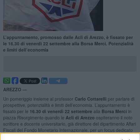
L’appuntamento, promosso dalle Acli di Arezzo, è fissato per
le 16.30 di venerdì 22 settembre alla Borsa Merci. Potenzialità
e limiti dell’economia
AREZZO —
Un pomeriggio insieme al professor
Carlo Cottarelli
per parlare di
prospettive, potenzialità e limiti dell’economia. L’appuntamento è
fissato per le
16.30 di venerdì 22 settembre
alla
Borsa Merci
in
piazza Risorgimento quando le
Acli di Arezzo
ospiteranno il noto
scrittore e docente universitario, già direttore del dipartimento Affari
Fiscali del Fondo Monetario Internazionale, per un focus dedicato
agli sviluppi del panorama economico nazionale e regionale