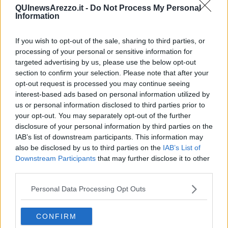
all’interno degli attuali scenari internazionali. Questa iniziativa di
QUInewsArezzo.it -
Do Not Process My Personal
informazione e approfondimento, aperta alla libera partecipazione
Information
della cittadinanza, è inserita all’interno dell’Acli Life Festival ed è
realizzata con il contributo della Fondazione CR Firenze, con il
If you wish to opt-out of the sale, sharing to third parties, or
sostegno della Camera di Commercio di Arezzo-Siena e con i
processing of your personal or sensitive information for
patrocini di Comune e Provincia di Arezzo.
targeted advertising by us, please use the below opt-out
section to confirm your selection. Please note that after your
opt-out request is processed you may continue seeing
interest-based ads based on personal information utilized by
L’incontro, moderato da
Stefano Tenti
(imprenditore e presidente
us or personal information disclosed to third parties prior to
dell’associazione Tra Tevere e Arno), troverà il proprio cuore nelle
your opt-out. You may separately opt-out of the further
parole di Cottarelli che proporrà un’analisi del sistema economico
disclosure of your personal information by third parties on the
italiano in stretta correlazione con il sistema politico, con il sistema
IAB’s list of downstream participants. This information may
produttivo e con il sistema pensionistico, andando ad approfondire
also be disclosed by us to third parties on the
IAB’s List of
aspetti di stretta attualità e ad analizzare le principali problematiche
Downstream Participants
that may further disclose it to other
per lo sviluppo del Paese.
third parties.
L’intervento fornirà una fotografia di opportunità e criticità
dell’economia tra diverse tematiche che, trattate anche nel suo
Personal Data Processing Opt Outs
ultimo libro “
Chimere. Sogni e fallimenti dell’economia
”,
spaziano tra tassazione, evasione fiscale, burocrazia,
CONFIRM
globalizzazione e riforme. Il livello nazionale degli argomenti
introdotti da Cottarelli verrà poi contestualizzato a un livello