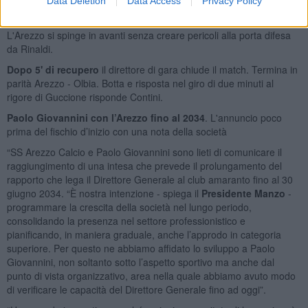
vantaggio. La punta amaranto non trova la porta dal limite dell'area
Data Deletion
Data Access
Privacy Policy
piccola.
L'Arezzo si spinge in avanti senza creare pericoli alla porta difesa
da Rinaldi.
Dopo 5' di recupero
il direttore di gara chiude il match. Termina in
parità Arezzo - Olbia. Botta e risposta nel giro di due minuti al
rigore di Guccione risponde Contini.
Paolo Giovannini con l’Arezzo fino al 2034
. L'annuncio poco
prima del fischio d’inizio con una nota della società
“SS Arezzo Calcio e Paolo Giovannini sono lieti di comunicare il
raggiungimento di una intesa che prevede il prolungamento del
rapporto che lega il Direttore Generale al club amaranto fino al 30
giugno 2034. “È nostra intenzione - spiega il
Presidente Manzo
-
programmare la crescita della società nel lungo periodo,
consolidando la presenza nel settore professionistico e
pianificando, in maniera graduale, anche l’approdo in categoria
superiore. Per questo ne abbiamo affidato lo sviluppo a Paolo
Giovannini, non soltanto sotto l’aspetto sportivo ma anche dal
punto di vista organizzativo, area nella quale abbiamo avuto modo
di verificare le capacità del Direttore Generale fino ad oggi”.