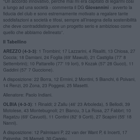
“Un accordo innovativo, perché mai mi era capitato di legarmi così
a lungo ad una società - commenta il DG
Giovannini
- avverto la
fiducia del club e sono estremamente motivato a regalare tante
soddisfazioni a società e tifosi, sempre all’insegna della sostenibilità
che deve contraddistinguere un progetto serio e ambizioso come
quello che abbiamo delineato”.
Il Tabellino
AREZZO (4-3-3)
: 1 Trombini; 17 Lazzarini, 4 Risaliti, 13 Chiosa, 27
Coccia; 18 Damiani, 24 Foglia (69' Mawuli), 21 Castiglia (77' 8
Settembrini); 10 Pattarello (77' 19 Iori), 9 Kozak (57' 28 Gucci), 11
Gaddini (57' 7 Guccione).
A disposizione: 22 Borra, 12 Ermini, 2 Montini, 5 Bianchi, 6 Polvani,
14 Renzi, 20 Zona, 23 Poggesi, 25 Masetti.
Allenatore: Paolo Indiani.
OLBIA (4-3-3)
: 1 Rinaldi; 2 Zallu (46' 23 Arboleda), 5 Bellodi, 39
Motolese, 43 Montebugnoli; 21 Biancu, 3 La Rosa, 27 Fabbri; 10
Ragatzu (69' Cavuoti), 11 Contini (82' 9 Corti), 27 Scapini (55' 18
Nanni).
A disposizione: 12 Palmisani P, 22 van der Want P, 6 Incerti, 17
Palomba, 26 Mameli, 30 Caggiu.