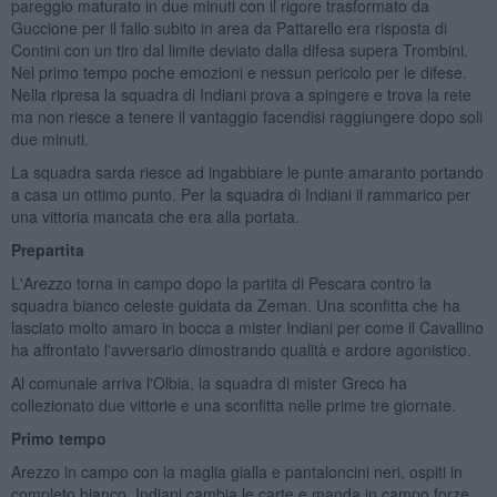
pareggio maturato in due minuti con il rigore trasformato da
Guccione per il fallo subito in area da Pattarello era risposta di
Contini con un tiro dal limite deviato dalla difesa supera Trombini.
Nel primo tempo poche emozioni e nessun pericolo per le difese.
Nella ripresa la squadra di Indiani prova a spingere e trova la rete
ma non riesce a tenere il vantaggio facendisi raggiungere dopo soli
due minuti.
La squadra sarda riesce ad ingabbiare le punte amaranto portando
a casa un ottimo punto. Per la squadra di Indiani il rammarico per
una vittoria mancata che era alla portata.
Prepartita
L'Arezzo torna in campo dopo la partita di Pescara contro la
squadra bianco celeste guidata da Zeman. Una sconfitta che ha
lasciato molto amaro in bocca a mister Indiani per come il Cavallino
ha affrontato l'avversario dimostrando qualità e ardore agonistico.
Al comunale arriva l'Olbia, la squadra di mister Greco ha
collezionato due vittorie e una sconfitta nelle prime tre giornate.
Primo tempo
Arezzo in campo con la maglia gialla e pantaloncini neri, ospiti in
completo bianco. Indiani cambia le carte e manda in campo forze