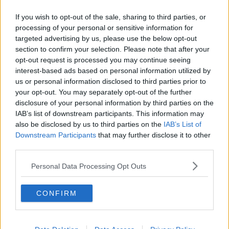
Secondo tempo
If you wish to opt-out of the sale, sharing to third parties, or
Squadre in campo per la seconda frazione di gioco, mister Greco
processing of your personal or sensitive information for
manda in campo Arboleda al posto di Zallu. Primo cartellino giallo
targeted advertising by us, please use the below opt-out
al 52' Scapini mette a terra Pattarello, sugli sviluppi ci prova Foglia
section to confirm your selection. Please note that after your
dalla distanza ma il tiro é alto sul fondo.
opt-out request is processed you may continue seeing
Indiani prova a cambiare in avanti cercando più spinta e
interest-based ads based on personal information utilized by
pericolosità inserendo Gucci e Guccione al posto di Kovak e
us or personal information disclosed to third parties prior to
Gaddini.
your opt-out. You may separately opt-out of the further
Vantaggio Arezzo. Guccione sblocca la gara trasformando un calcio
disclosure of your personal information by third parties on the
di rigore concesso per atterramento in area. Castiglia serve il
IAB’s list of downstream participants. This information may
numero 10 amarantobravi a liberarsi per andare al tiro ma viene
also be disclosed by us to third parties on the
IAB’s List of
messo giù dal difensore.
Downstream Participants
that may further disclose it to other
third parties.
Possono solo due minuti e l'Olbia trova il pari con Contini. Palla in
area,batti e ribatti la palla arriva al limite dell'area e il numero 11
Personal Data Processing Opt Outs
con un diagonale deviato supera Trombini.
Al 70' gli ospiti vicinissimi al vantaggio conun tiro di Biancu che non
trova la porta a colpo sicuro. Risponde l'Arezzo con un calcio
CONFIRM
d'angolo dove nessun giocatore amaranto arriva per battere a rete.
Occasione Arezzo. Al 79' é l'Arezzo con Gucci che sfiora il