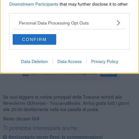
monumento dedicato ad Emanuele Petri. A seguire
sarà
Downstream Participants
that may further disclose it to other
inaugurata la nuova postazione con il dispositivo Dae
third parties.
(Defibrillatore, automatico di emergenza).
Personal Data Processing Opt Outs
CONFIRM
La conclusione della manifestazione vedrà i circa 150 bambini
dell’istituto comprensivo scolastico Cortona 1 intonare la canzone
"La mia scuola è speciale". La cittadinanza è invitata a partecipare.
Data Deletion
Data Access
Privacy Policy
Se vuoi leggere le notizie principali della Toscana iscriviti alla
Newsletter QUInews - ToscanaMedia.
Arriva gratis tutti i giorni
alle 20:00 direttamente nella tua casella di posta.
Basta cliccare
QUI
Ti potrebbe interessare anche:
Anniversario morte Petri, le commemorazioni