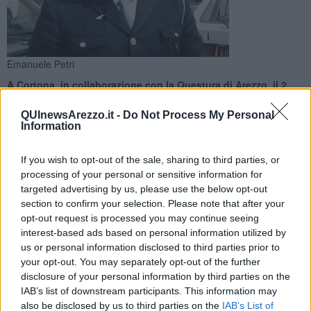
Emanuele Petri
A Cortona, in collaborazione con la Questura di Arezzo, il 2
marzo la commemorazione del sovrintendente vittima del
terrorismo
QUInewsArezzo.it -
Do Not Process My Personal
Information
If you wish to opt-out of the sale, sharing to third parties, or
processing of your personal or sensitive information for
targeted advertising by us, please use the below opt-out
CORTONA —
Cortona commemora
Emanuele Petri
con
section to confirm your selection. Please note that after your
un’iniziativa pubblica in collaborazione con la Questura di Arezzo.
opt-out request is processed you may continue seeing
Giovedì 2 marzo, alle ore 9, nel parco di Camucia intitolato al
interest-based ads based on personal information utilized by
sovrintendente capo della Polizia di Stato ucciso dai terroristi, si
us or personal information disclosed to third parties prior to
terrà una cerimonia a cui
parteciperanno gli alunni della scuola
your opt-out. You may separately opt-out of the further
primaria "Umberto Morra"
.
disclosure of your personal information by third parties on the
Dopo i saluti delle istituzioni coinvolte, Comune di Cortona,
IAB’s list of downstream participants. This information may
Prefettura e Questura di Arezzo, verrà deposta una corona al
also be disclosed by us to third parties on the
IAB’s List of