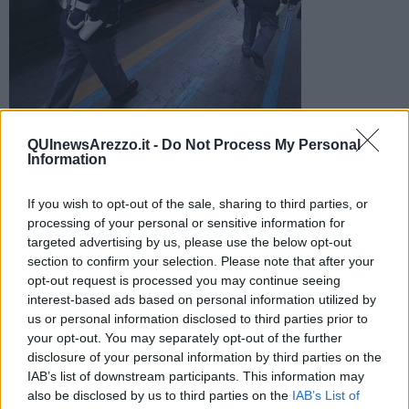
Uomo di 57 anni controllato dalla polizia ferroviaria sulla
QUInewsArezzo.it -
Do Not Process My Personal
banchina dello scalo di Terontola e trasferito nel carcere di
Information
Arezzo
If you wish to opt-out of the sale, sharing to third parties, or
processing of your personal or sensitive information for
targeted advertising by us, please use the below opt-out
section to confirm your selection. Please note that after your
opt-out request is processed you may continue seeing
CORTONA —
Ieri, martedì 2 maggio, durante i consueti servizi di
interest-based ads based on personal information utilized by
vigilanza, potenziati in occasione delle recenti festività, gli agenti
us or personal information disclosed to third parties prior to
della Polizia Ferroviaria di Terontola hanno controllato, sulla
your opt-out. You may separately opt-out of the further
banchina dello scalo ferroviario, un uomo italiano 57enne.
disclosure of your personal information by third parties on the
Dagli accertamenti effettuati presso le banche dati l’uomo è risultato
IAB’s list of downstream participants. This information may
colpito da un ordine di carcerazione emesso dalla Procura della
also be disclosed by us to third parties on the
IAB’s List of
Repubblica presso il Tribunale di Firenze, dovendo espiare 1 anno