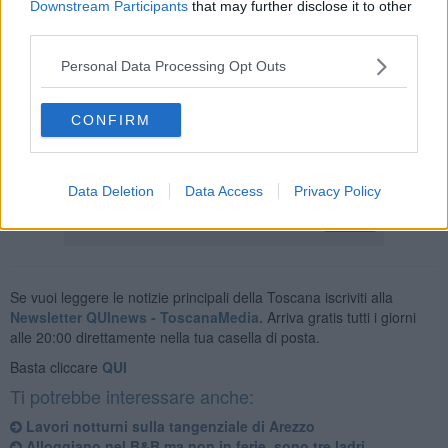
Downstream Participants
that may further disclose it to other
8 mesi e 25 giorni di reclusione per un cumulo pene relativo ai reati
third parties.
di lesioni personali, danneggiamento e porto di armi o oggetti atti
ad offendere.
Personal Data Processing Opt Outs
CONFIRM
Terminati gli atti il 57enne è stato condotto presso il carcere di
Arezzo.
Data Deletion
Data Access
Privacy Policy
Se vuoi leggere le notizie principali della Toscana iscriviti alla
Newsletter QUInews - ToscanaMedia.
Arriva gratis tutti i giorni
alle 20:00 direttamente nella tua casella di posta.
Basta cliccare
QUI
Ti potrebbe interessare anche:
Lavori notturni sulla tangenziale di Arezzo
Alloggiano nel B&B ma non in ferie, sono tre ladri