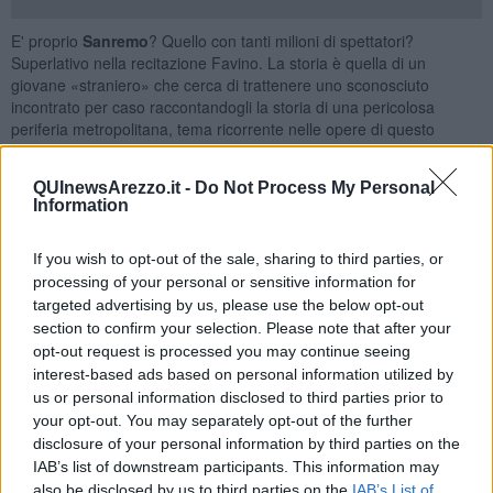
E' proprio
Sanremo
? Quello con tanti milioni di spettatori?
Superlativo nella recitazione Favino. La storia è quella di un
giovane «straniero» che cerca di trattenere uno sconosciuto
incontrato per caso raccontandogli la storia di una pericolosa
periferia metropolitana, tema ricorrente nelle opere di questo
autore francese che conoscevo, specie nella sua più nota
«Nella
solitudine dei campi di cotone»
dove una vittima e un carnefice
QUInewsArezzo.it -
Do Not Process My Personal
si scambiano di continuo i ruoli. Favino (Koltès) parla per metafora,
Information
ma è molto facile capirlo, andarci dentro: ci sono spesso due
personaggi che contrattano qualcosa che parte dal materiale e
finisce con l’essere invece un bene spirituale, metti l’amore.
If you wish to opt-out of the sale, sharing to third parties, or
processing of your personal or sensitive information for
Favino (
Koltès
) non offre teoremi, non ha soluzioni né rivelazioni,
targeted advertising by us, please use the below opt-out
non presenta il conto, la sua passione sta nel risvegliare emozioni e
section to confirm your selection. Please note that after your
domande sul bisogno di stare insieme e di accettare l’Altro,
opt-out request is processed you may continue seeing
chiunque sia. L'altro, il diverso da te.
interest-based ads based on personal information utilized by
Che magistrale lezione in un momento in cui l'Italia e l'Europa è
us or personal information disclosed to third parties prior to
attraversata da rigurgiti fascisti e razzisti. Ed ecco allora il mio
your opt-out. You may separately opt-out of the further
pomeriggio in una periferia metropolitana, speso alla ricerca di quei
disclosure of your personal information by third parties on the
migranti che in un altro continente, respinti a Nord da
Donald
IAB’s list of downstream participants. This information may
Trump
, vengono in Argentina per una speranza che somiglia a
also be disclosed by us to third parties on the
IAB’s List of