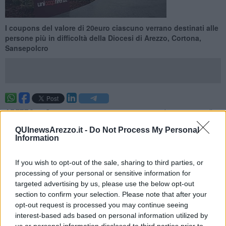
I coupons del valore di 20euro ciascuno verrano destinati alle
persone più in difficoltà della Diocesi di Arezzo, Cortona,
Sansepolcro
AREZZO —
Sono stati inviati oggi
12.660 euro
in buoni spesa alla
Caritas Diocesana Arezzo-Cortona-Sansepolcro
. I buoni sono
QUInewsArezzo.it -
Do Not Process My Personal
messi a disposizione da Unicoop Firenze e Fondazione Il Cuore si
Information
scioglie per sostenere chi, in questo periodo di emergenza
sanitaria, vive in condizioni di difficoltà economica.
If you wish to opt-out of the sale, sharing to third parties, or
I buoni, del valore di 20 euro ciascuno, potranno essere
spesi nei
processing of your personal or sensitive information for
punti vendita Unicoop Firenze
(qui l'elenco
targeted advertising by us, please use the below opt-out
https://www.coopfirenze.it/punti-vendita
) nelle prossime
section to confirm your selection. Please note that after your
settimane. L'importo è relativo alle
raccolte alimentari
della
opt-out request is processed you may continue seeing
sezione soci Coop di Arezzo del 2019 e alla campagna di
interest-based ads based on personal information utilized by
solidarietà
Natale Insieme
della Fondazione Il Cuore si scioglie.
us or personal information disclosed to third parties prior to