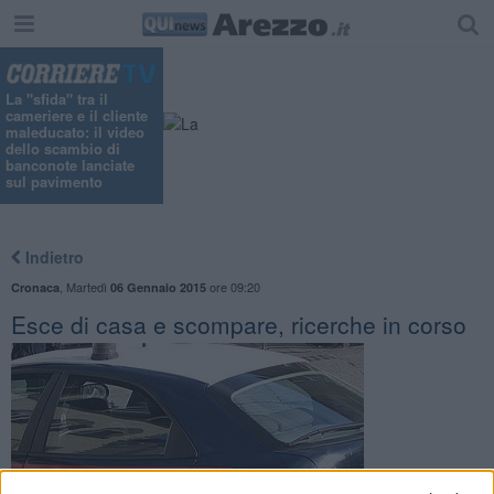
La "sfida" tra il
cameriere e il cliente
maleducato: il video
dello scambio di
banconote lanciate
sul pavimento
Indietro
,
Martedì
ore 09:20
Cronaca
06 Gennaio 2015
Esce di casa e scompare, ricerche in corso