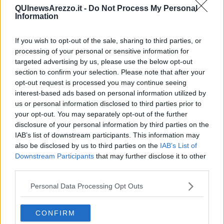
QUInewsArezzo.it -
Do Not Process My Personal
Information
If you wish to opt-out of the sale, sharing to third parties, or
Un uomo di 78 anni, residente a Saint Pierre, Val d'Aosta, ma
originario di Arezzo è scomparso da casa da due giorni
processing of your personal or sensitive information for
targeted advertising by us, please use the below opt-out
section to confirm your selection. Please note that after your
opt-out request is processed you may continue seeing
interest-based ads based on personal information utilized by
us or personal information disclosed to third parties prior to
your opt-out. You may separately opt-out of the further
AREZZO —
Si chiama Umberto Bertini
. Secondo quanto riferito,
l
'uomo, si trovava nel suo appartamento
di Arezzo quando,
disclosure of your personal information by third parties on the
intorno alle 17,30 domenica 4 gennaio
è
uscito di casa
mentre
IAB’s list of downstream participants. This information may
la moglie si trovava in bagno,
e non vi ha più fatto ritorno
.
I
also be disclosed by us to third parties on the
IAB’s List of
carabinieri, che si occupano del caso
dopo la denuncia della
Downstream Participants
that may further disclose it to other
famiglia, lo stanno cercando. L'uomo aveva il portafogli ma non il
third parties.
telefonino cellulare.
Personal Data Processing Opt Outs
CONFIRM