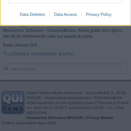
Data Deletion
Data Access
Privacy Policy
Se vuoi leggere le notizie principali della Toscana iscriviti alla
Newsletter QUInews - ToscanaMedia.
Arriva gratis tutti i giorni
alle 20:00 direttamente nella tua casella di posta.
Basta cliccare
QUI
Ti potrebbe interessare anche:
Editore Toscana Media Channel srl - Via Dei Martelli, 8 - 50129
FIRENZE - info@toscanamediachannel.it. TOSCANA MEDIA
NEWS quotidiano on line registrato presso il Tribunale di Firenze
al n. 5935 del 27.09.2013. Iscrizione ROC 22105 - C.F. e P.Iva
0620787048
Fatturazione Elettronica M5UXCR1 |
Privacy Nielsen
Direttore responsabile Marco Migli