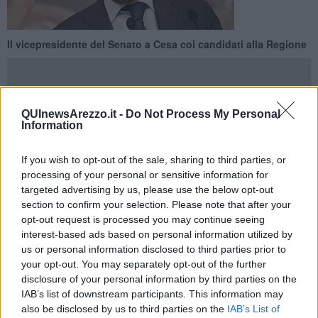
Il vicepresidente del Senato a Cesa coi candidati alla Regione
QUInewsArezzo.it -
Do Not Process My Personal
Information
MARCIANO DELLA CHIANA —
Il senatore Ignazio La Russa
sceglie la Valdichiana per la campagna elettorale
a sostegno
If you wish to opt-out of the sale, sharing to third parties, or
dei candidati di Fratelli d'Italia alle comunali e le regionali.
processing of your personal or sensitive information for
Oggi pomeriggio (alle 18.30) il vicepresidente del Senato sarà
targeted advertising by us, please use the below opt-out
a Cesa
per inaugurare il nuovo
Circolo “Valdichiana Tricolore”
section to confirm your selection. Please note that after your
(in via Berlinguer) .
opt-out request is processed you may continue seeing
interest-based ads based on personal information utilized by
us or personal information disclosed to third parties prior to
your opt-out. You may separately opt-out of the further
La Russa incontrerà i
candidati al Consiglio regionale,
con in
disclosure of your personal information by third parties on the
testa il capolista
Gabriele Veneri, Michela Senesi, Nicola Carini,
IAB’s list of downstream participants. This information may
Letizia Giorgianni, David Marti, Sonia Ghezzi, Alfio Coppi e
also be disclosed by us to third parties on the
IAB’s List of