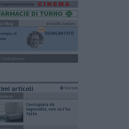
ui Blog
di Adolfo Santoro
DISINCANTATO
esempio di
ismo
Condoglianze
imi articoli
Vedi tutti
ronaca
Contagiata da
legionella, non ce l'ha
fatta