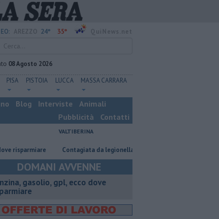
24°
35°
EO:
AREZZO
QuiNews.net
ato
08 Agosto 2026
PISA
PISTOIA
LUCCA
MASSA CARRARA
ino
Blog
Interviste
Animali
Pubblicità
Contatti
VALTIBERINA
sparmiare
Contagiata da legionella, non ce l'ha fatta
Nascosta in un
DOMANI AVVENNE
enzina, gasolio, gpl, ecco dove
sparmiare