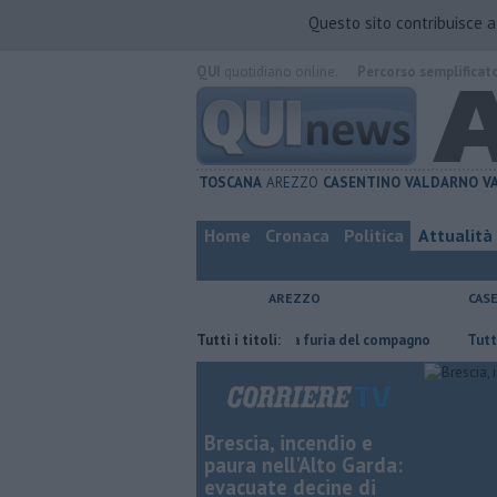
Questo sito contribuisce 
QUI
quotidiano online.
Percorso semplificat
TOSCANA
AREZZO
CASENTINO
VALDARNO
V
Home
Cronaca
Politica
Attualità
AREZZO
CAS
Nascosta in un bar per sfuggire alla furia del compagno
Tutti i titoli:
​Tutte le off
Brescia, incendio e
paura nell'Alto Garda:
evacuate decine di