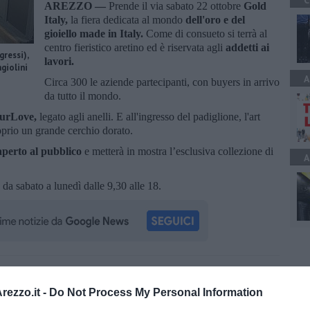
C
AREZZO —
Prende il via sabato 22 ottobre
Gold
Italy,
la fiera dedicata al mondo
dell'oro e del
gioiello made in Italy.
Come di consueto si terrà al
centro fieristico aretino ed è riservata agli
addetti ai
ressi),
lavori.
giolini
A
Circa 300 le aziende partecipanti, con buyers in arrivo
da tutto il mondo.
ourLove,
legato agli anelli. E all'ingresso del padiglione, l'art
roprio un grande cerchio dorato.
aperto al pubblico
e metterà in mostra l’esclusiva collezione di
A
 da sabato a lunedì dalle 9,30 alle 18.
oscana iscriviti alla
Newsletter QUInews - ToscanaMedia.
amente nella tua casella di posta.
ezzo.it -
Do Not Process My Personal Information