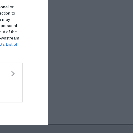
sonal or
ection to
ou may
 personal
out of the
 downstream
B’s List of