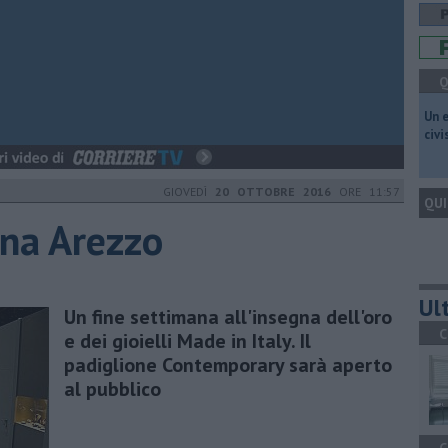
Q
​Un 
civ
GIOVEDÌ
20 OTTOBRE 2016
ORE 11:57
QUI
ina Arezzo
Ult
Un fine settimana all'insegna dell'oro
C
e dei gioielli Made in Italy. Il
padiglione Contemporary sarà aperto
al pubblico