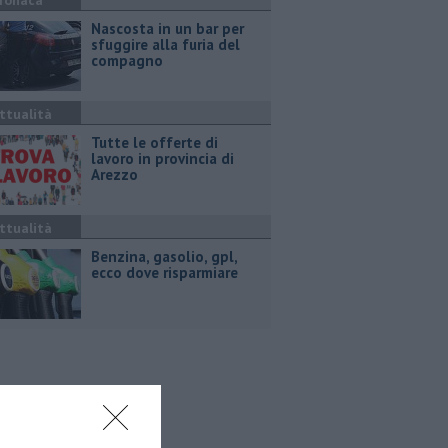
ronaca
Nascosta in un bar per
sfuggire alla furia del
compagno
ttualità
​Tutte le offerte di
lavoro in provincia di
Arezzo
ttualità
​Benzina, gasolio, gpl,
ecco dove risparmiare