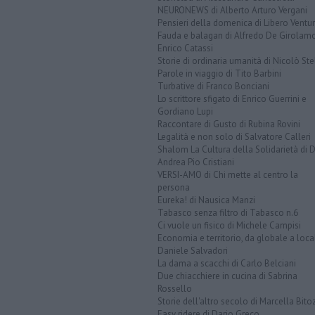
NEURONEWS di Alberto Arturo Vergani
Pensieri della domenica di Libero Ventur
Fauda e balagan di Alfredo De Girolam
Enrico Catassi
Storie di ordinaria umanità di Nicolò Ste
Parole in viaggio di Tito Barbini
Turbative di Franco Bonciani
Lo scrittore sfigato di Enrico Guerrini e
Gordiano Lupi
Raccontare di Gusto di Rubina Rovini
Legalità e non solo di Salvatore Calleri
Shalom La Cultura della Solidarietà di 
Andrea Pio Cristiani
VERSI-AMO di Chi mette al centro la
persona
Eureka! di Nausica Manzi
Tabasco senza filtro di Tabasco n.6
Ci vuole un fisico di Michele Campisi
Economia e territorio, da globale a loca
Daniele Salvadori
La dama a scacchi di Carlo Belciani
Due chiacchiere in cucina di Sabrina
Rossello
Storie dell'altro secolo di Marcella Bito
Easy ridere di Dario Greco