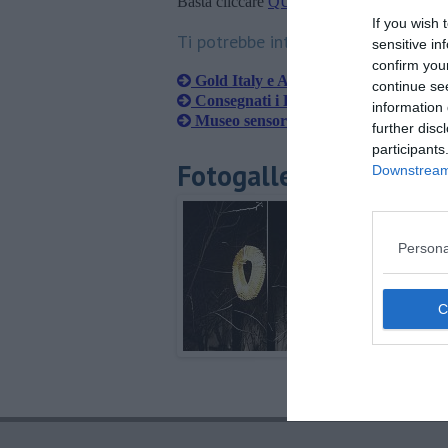
Basta cliccare
QUI
If you wish 
Ti potrebbe interessare anche:
sensitive in
confirm you
Gold Italy e ArezzoAbilia modificano i
continue se
Consegnati i Premi Fedeltà al Lavoro
information 
Museo sensoriale per Piero della Fra
further disc
participants
Fotogallery
Downstream 
Persona