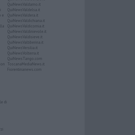
QuiNewsValdarno.it
i
QuiNewsValdelsa.it
o e
QuiNewsValdera.it
QuiNewsValdichiana.it
lla
QuiNewsValdicornia.it
QuiNewsValdinievole.it
QuiNewsValdisieve.it
QuiNewsValtiberina.it
QuiNewsVersilia.it
QuiNewsVolterra.it
QuiNewsTango.com
Don
ToscanaMediaNews.it
Fiorentinanews.com
le di
zzi