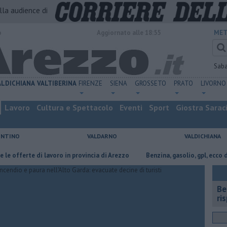
alla audience di
o
Aggiornato alle 18:55
MET
Sab
ALDICHIANA
VALTIBERINA
FIRENZE
SIENA
GROSSETO
PRATO
LIVORNO
Lavoro
Cultura e Spettacolo
Eventi
Sport
Giostra Sarac
ENTINO
VALDARNO
VALDICHIANA
erte di lavoro in provincia di Arezzo
​Benzina, gasolio, gpl, ecco dove ri
​B
ri