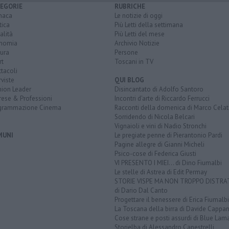
EGORIE
RUBRICHE
naca
Le notizie di oggi
tica
Più Letti della settimana
alità
Più Letti del mese
nomia
Archivio Notizie
ura
Persone
rt
Toscani in TV
tacoli
rviste
QUI BLOG
nion Leader
Disincantato di Adolfo Santoro
rese & Professioni
Incontri d'arte di Riccardo Ferrucci
grammazione Cinema
Racconti della domenica di Marco Celat
Sorridendo di Nicola Belcari
Vignaioli e vini di Nadio Stronchi
MUNI
Le pregiate penne di Pierantonio Pardi
Pagine allegre di Gianni Micheli
Psico-cose di Federica Giusti
VI PRESENTO I MIEI... di Dino Fiumalbi
Le stelle di Astrea di Edit Permay
STORIE VISPE MA NON TROPPO DISTR
di Dario Dal Canto
Progettare il benessere di Erica Fiumalbi
La Toscana della birra di Davide Cappan
Cose strane e posti assurdi di Blue Lam
Storielba di Alessandro Canestrelli