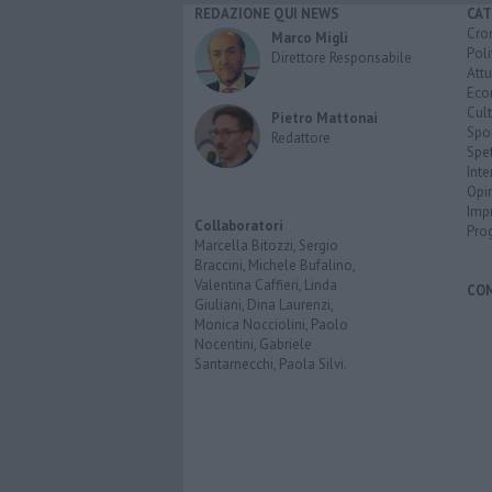
REDAZIONE QUI NEWS
CAT
Cro
Marco Migli
Poli
Direttore Responsabile
Attu
Eco
Cult
Pietro Mattonai
Spo
Redattore
Spet
Inte
Opi
Imp
Collaboratori
Pro
Marcella Bitozzi, Sergio
Braccini, Michele Bufalino,
Valentina Caffieri, Linda
CO
Giuliani, Dina Laurenzi,
Monica Nocciolini, Paolo
Nocentini, Gabriele
Santarnecchi, Paola Silvi.