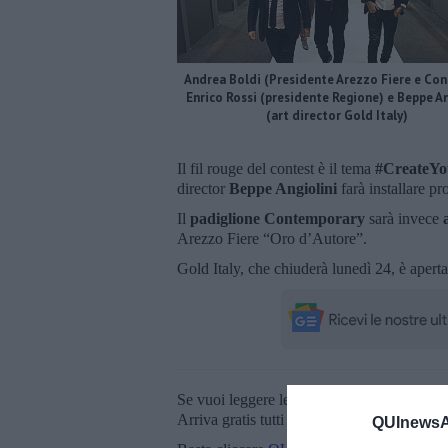
Andrea Boldi (Presidente Arezzo Fiere e Cong
Enrico Rossi (presidente Regione) e Beppe An
(art director Gold Italy)
Il fil rouge del contest è il tema
#CreateY
director
Beppe Angiolini
farà installare p
Il
padiglione Contemporary
sarà invece
Arezzo Fiere “Oro d’Autore”.
Gold Italy, che chiuderà lunedì 24, è aperta
Se vuoi leggere le notizie principali della T
Arriva gratis tutti i giorni alle 20:00 dirett
QUInewsAr