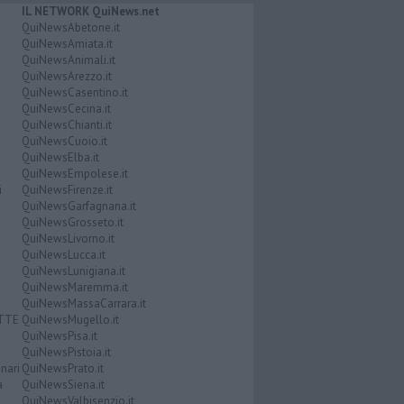
IL NETWORK QuiNews.net
QuiNewsAbetone.it
QuiNewsAmiata.it
QuiNewsAnimali.it
QuiNewsArezzo.it
QuiNewsCasentino.it
QuiNewsCecina.it
QuiNewsChianti.it
QuiNewsCuoio.it
QuiNewsElba.it
QuiNewsEmpolese.it
i
QuiNewsFirenze.it
QuiNewsGarfagnana.it
QuiNewsGrosseto.it
QuiNewsLivorno.it
QuiNewsLucca.it
QuiNewsLunigiana.it
QuiNewsMaremma.it
QuiNewsMassaCarrara.it
ATTE
QuiNewsMugello.it
QuiNewsPisa.it
QuiNewsPistoia.it
nari
QuiNewsPrato.it
a
QuiNewsSiena.it
QuiNewsValbisenzio.it