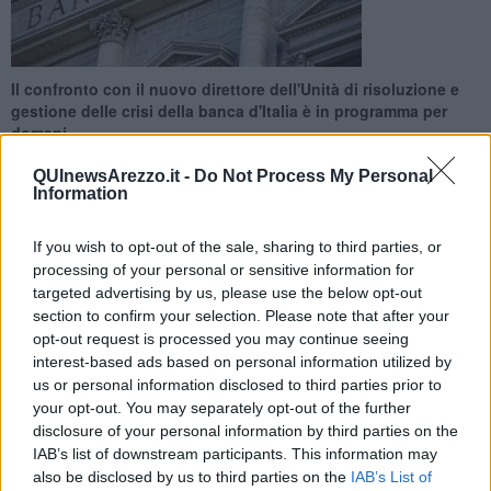
Il confronto con il nuovo direttore dell'Unità di risoluzione e
gestione delle crisi della banca d'Italia è in programma per
domani
QUInewsArezzo.it -
Do Not Process My Personal
Information
If you wish to opt-out of the sale, sharing to third parties, or
processing of your personal or sensitive information for
AREZZO —
Il
Comitato risparmiatori azzerati dal Salva-Banche
guidato da
Silvia Battistelli, Vincenzo Lacroce
e
Alvise Aguti,
targeted advertising by us, please use the below opt-out
incontrerà Enzo Serata nella filiale della Banca d'Italia di via XXV
section to confirm your selection. Please note that after your
aprile.
opt-out request is processed you may continue seeing
interest-based ads based on personal information utilized by
In una nota il comitato specifica quali saranno gli obiettivi del
us or personal information disclosed to third parties prior to
confronto con Serata: fissare un incontro con la nuova
your opt-out. You may separately opt-out of the further
amministrazione Ubi, che si è aggiudicata Banca Etruria, Banca
disclosure of your personal information by third parties on the
Marche e CariChieti ad un valore simbolico di un euro, ottenendo
IAB’s list of downstream participants. This information may
anche crediti d'imposta per 600 milioni di euro, maturati nelle
also be disclosed by us to third parties on the
IAB’s List of
vecchie banche per il sacrificio imposto ai risparmiatori con