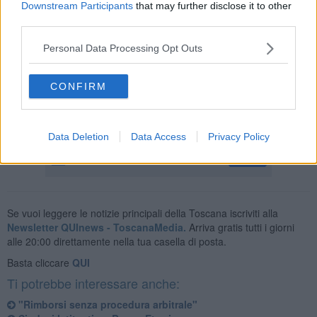
Downstream Participants
that may further disclose it to other
l''azzeramento di valore di obbligazioni ed azioni. Il comitato
riproporrà poi a Banca d'Italia di portare avanti l''ipotesi di
third parties.
riconoscere parte degli utili della Rev Spa, ovvero della Bad Bank a
cui sono stati ceduti i crediti in sofferenza delle 4 banche, anche
Personal Data Processing Opt Outs
agli obbligazionisti ed azionisti azzerati, attraverso l''emissione di
strumenti finanziari partecipativi.
CONFIRM
Data Deletion
Data Access
Privacy Policy
Se vuoi leggere le notizie principali della Toscana iscriviti alla
Newsletter QUInews - ToscanaMedia.
Arriva gratis tutti i giorni
alle 20:00 direttamente nella tua casella di posta.
Basta cliccare
QUI
Ti potrebbe interessare anche:
"Rimborsi senza procedura arbitrale"