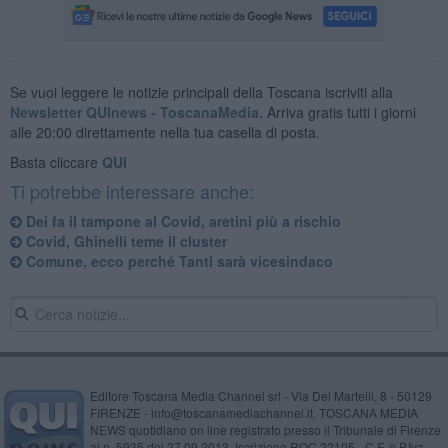
Se vuoi leggere le notizie principali della Toscana iscriviti alla
Newsletter QUInews - ToscanaMedia.
Arriva gratis tutti i giorni
alle 20:00 direttamente nella tua casella di posta.
Basta cliccare
QUI
Ti potrebbe interessare anche:
​Dei fa il tampone al Covid, aretini più a rischio
​Covid, Ghinelli teme il cluster
​Comune, ecco perché Tanti sarà vicesindaco
Editore Toscana Media Channel srl - Via Dei Martelli, 8 - 50129
FIRENZE - info@toscanamediachannel.it. TOSCANA MEDIA
NEWS quotidiano on line registrato presso il Tribunale di Firenze
al n. 5935 del 27.09.2013. Iscrizione ROC 22105 - C.F. e P.Iva