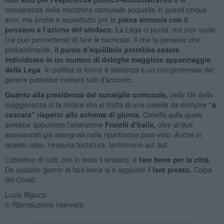
conoscenza della macchina comunale acquisita in questi cinque
anni, ma anche e soprattutto per la
piena sintonia con il
pensiero e l’azione del sindaco.
La Lega ci punta, ma non vuole
(né può permettersi) di fare le barricate. Il che fa pensare che
probabilmente,
il punto d’equilibrio potrebbe essere
individuato in un numero di deleghe maggiore appannaggio
della Lega
. In politica la forma è sostanza e un compromesso del
genere potrebbe mettere tutti d’accordo.
Quanto alla presidenza del consiglio comunale,
nelle file della
maggioranza si fa notare che si tratta di una casella da riempire
“a
cascata” rispetto allo schema di giunta.
Casella sulla quale
avrebbe appuntato l’attenzione
Fratelli d’Italia,
oltre ai due
assessorati già assegnati nella ripartizione post-voto. Anche in
questo caso, nessuna forzatura, tantomeno aut aut.
L’obiettivo di tutti, con in testa il sindaco, è
fare bene per la città.
Da qualche giorno al fare bene si è aggiunto il
fare presto.
Colpa
del Covid.
Lucia Bigozzi
© Riproduzione riservata