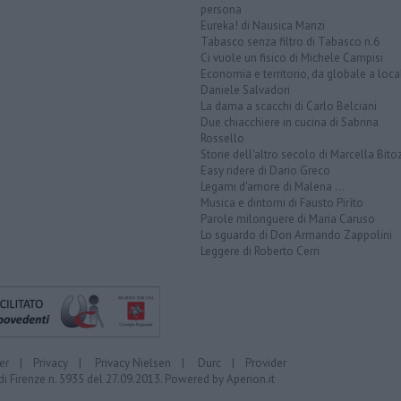
persona
Eureka! di Nausica Manzi
Tabasco senza filtro di Tabasco n.6
Ci vuole un fisico di Michele Campisi
Economia e territorio, da globale a loca
Daniele Salvadori
La dama a scacchi di Carlo Belciani
Due chiacchiere in cucina di Sabrina
Rossello
Storie dell'altro secolo di Marcella Bito
Easy ridere di Dario Greco
Legami d'amore di Malena ...
Musica e dintorni di Fausto Pirìto
Parole milonguere di Maria Caruso
Lo sguardo di Don Armando Zappolini
Leggere di Roberto Cerri
er
|
Privacy
|
Privacy Nielsen
|
Durc
|
Provider
di Firenze n. 5935 del 27.09.2013. Powered by
Aperion.it