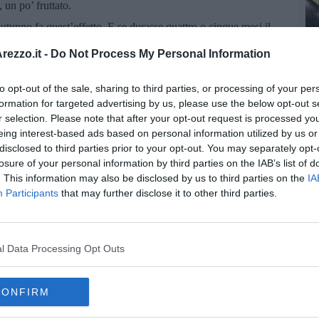
 un po’ fruttato.
utunno fa quest’effetto. E se durasse quattro o cinque mesi il
on un pizzico di foliage, sarebbe il massimo! Provvedo!
ezzo.it -
Do Not Process My Personal Information
to opt-out of the sale, sharing to third parties, or processing of your per
formation for targeted advertising by us, please use the below opt-out s
r selection. Please note that after your opt-out request is processed y
eing interest-based ads based on personal information utilized by us or
disclosed to third parties prior to your opt-out. You may separately opt-
losure of your personal information by third parties on the IAB’s list of
. This information may also be disclosed by us to third parties on the
IA
Participants
that may further disclose it to other third parties.
l Data Processing Opt Outs
CONFIRM