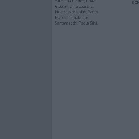
Valentina Caffieri, Linda
CO
Giuliani, Dina Laurenzi,
Monica Nocciolini, Paolo
Nocentini, Gabriele
Santarnecchi, Paola Silvi.