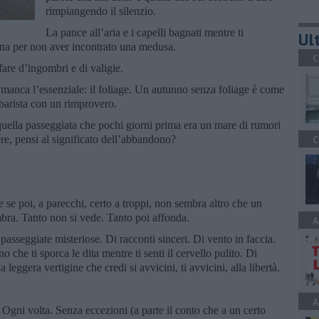
rimpiangendo il silenzio.
La pance all’aria e i capelli bagnati mentre ti
Ult
tuna per non aver incontrato una medusa.
C
fare d’ingombri e di valigie.
 manca l’essenziale: il foliage. Un autunno senza foliage è come
barista con un rimprovero.
quella passeggiata che pochi giorni prima era un mare di rumori
cere, pensi al significato dell’abbandono?
C
 se poi, a parecchi, certo a troppi, non sembra altro che un
bra. Tanto non si vede. Tanto poi affonda.
A
i passeggiate misteriose. Di racconti sinceri. Di vento in faccia.
o che ti sporca le dita mentre ti senti il cervello pulito. Di
leggera vertigine che credi si avvicini, ti avvicini, alla libertà.
A
o. Ogni volta. Senza eccezioni (a parte il conto che a un certo