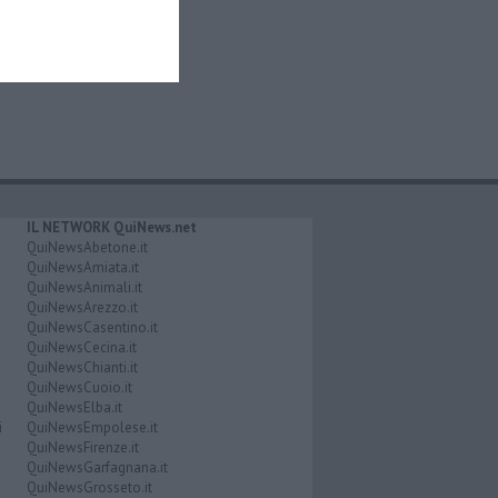
IL NETWORK QuiNews.net
QuiNewsAbetone.it
QuiNewsAmiata.it
QuiNewsAnimali.it
QuiNewsArezzo.it
QuiNewsCasentino.it
QuiNewsCecina.it
QuiNewsChianti.it
QuiNewsCuoio.it
QuiNewsElba.it
i
QuiNewsEmpolese.it
QuiNewsFirenze.it
QuiNewsGarfagnana.it
QuiNewsGrosseto.it