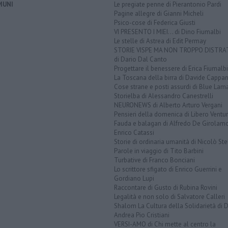
MUNI
Le pregiate penne di Pierantonio Pardi
Pagine allegre di Gianni Micheli
Psico-cose di Federica Giusti
VI PRESENTO I MIEI... di Dino Fiumalbi
Le stelle di Astrea di Edit Permay
STORIE VISPE MA NON TROPPO DISTR
di Dario Dal Canto
Progettare il benessere di Erica Fiumalbi
La Toscana della birra di Davide Cappan
Cose strane e posti assurdi di Blue Lam
Storielba di Alessandro Canestrelli
NEURONEWS di Alberto Arturo Vergani
Pensieri della domenica di Libero Ventur
Fauda e balagan di Alfredo De Girolam
Enrico Catassi
Storie di ordinaria umanità di Nicolò Ste
Parole in viaggio di Tito Barbini
Turbative di Franco Bonciani
Lo scrittore sfigato di Enrico Guerrini e
Gordiano Lupi
Raccontare di Gusto di Rubina Rovini
Legalità e non solo di Salvatore Calleri
Shalom La Cultura della Solidarietà di 
Andrea Pio Cristiani
VERSI-AMO di Chi mette al centro la