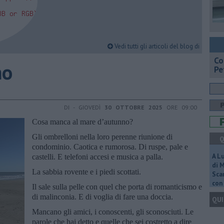
Vedi tutti gli articoli del blog di
​C
no
Pe
DI - GIOVEDÌ
30 OTTOBRE 2025
ORE 09:00
Cosa manca al mare d’autunno?
Gli ombrelloni nella loro perenne riunione di
Q
condominio. Caotica e rumorosa. Di ruspe, pale e
A L
castelli. E telefoni accesi e musica a palla.
di 
La sabbia rovente e i piedi scottati.
Scar
con 
Il sale sulla pelle con quel che porta di romanticismo e
di malinconia. E di voglia di fare una doccia.
QUI
Mancano gli amici, i conoscenti, gli sconosciuti. Le
parole che hai detto e quelle che sei costretto a dire