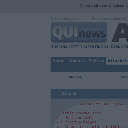
Questo sito contribuisce 
QUI
quotidiano online.
Percorso semplificat
TOSCANA
AREZZO
CASENTINO
VALDARNO
V
Home
Cronaca
Politica
Attualità
AREZZO
CAS
— il Blog di