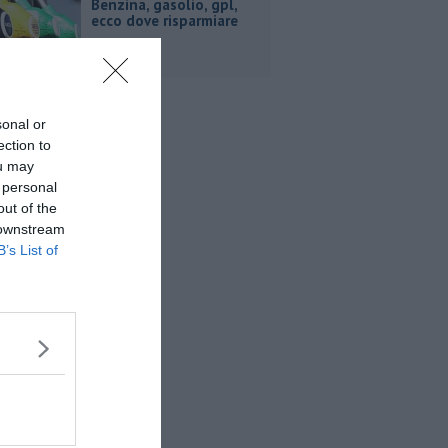
​Benzina, gasolio, gpl,
ecco dove risparmiare
sonal or
ection to
ou may
 personal
out of the
 downstream
B’s List of