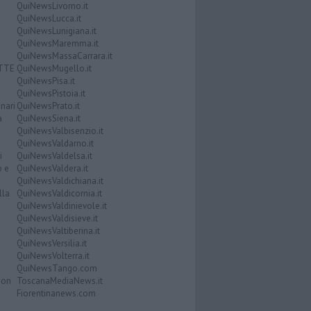
QuiNewsLivorno.it
QuiNewsLucca.it
QuiNewsLunigiana.it
QuiNewsMaremma.it
QuiNewsMassaCarrara.it
ATTE
QuiNewsMugello.it
QuiNewsPisa.it
QuiNewsPistoia.it
nari
QuiNewsPrato.it
a
QuiNewsSiena.it
QuiNewsValbisenzio.it
QuiNewsValdarno.it
i
QuiNewsValdelsa.it
o e
QuiNewsValdera.it
QuiNewsValdichiana.it
lla
QuiNewsValdicornia.it
QuiNewsValdinievole.it
QuiNewsValdisieve.it
QuiNewsValtiberina.it
QuiNewsVersilia.it
QuiNewsVolterra.it
QuiNewsTango.com
Don
ToscanaMediaNews.it
Fiorentinanews.com