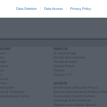
Data Deletion
Data Access
Privacy Policy
EGORIE
RUBRICHE
naca
Le notizie di oggi
tica
Più Letti della settimana
alità
Più Letti del mese
nomia
Archivio Notizie
ura
Persone
rt
Toscani in TV
tacoli
rviste
QUI BLOG
nion Leader
Incontri d'arte di Riccardo Ferrucci
rese & Professioni
Racconti della domenica di Marco Celat
grammazione Cinema
Disincantato di Adolfo Santoro
Sorridendo di Nicola Belcari
Vignaioli e vini di Nadio Stronchi