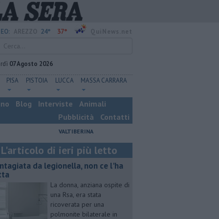
24°
37°
EO:
AREZZO
QuiNews.net
rdì
07 Agosto 2026
PISA
PISTOIA
LUCCA
MASSA CARRARA
ino
Blog
Interviste
Animali
Pubblicità
Contatti
VALTIBERINA
L'articolo di ieri più letto
ntagiata da legionella, non ce l'ha
tta
La donna, anziana ospite di
una Rsa, era stata
ricoverata per una
polmonite bilaterale in