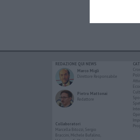
REDAZIONE QUI NEWS
CAT
Cro
Marco Migli
Poli
Direttore Responsabile
Attu
Eco
Cult
Pietro Mattonai
Spo
Redattore
Spet
Inte
Opi
Imp
Collaboratori
Pro
Marcella Bitozzi, Sergio
Braccini, Michele Bufalino,