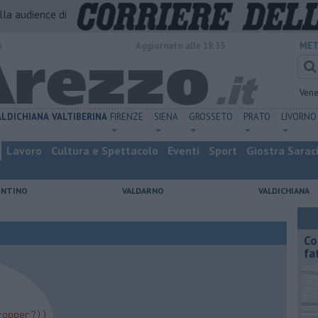
alla audience di
o
Aggiornato alle 18:55
MET
Vene
ALDICHIANA
VALTIBERINA
FIRENZE
SIENA
GROSSETO
PRATO
LIVORNO
Lavoro
Cultura e Spettacolo
Eventi
Sport
Giostra Sarac
ENTINO
VALDARNO
VALDICHIANA
Co
fa