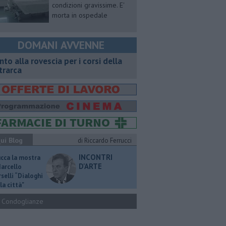
condizioni gravissime. E'
morta in ospedale
DOMANI AVVENNE
onto alla rovescia per i corsi della
trarca
ui Blog
di Riccardo Ferrucci
INCONTRI
ucca la mostra
D'ARTE
Marcello
selli “Dialoghi
la città"
Condoglianze