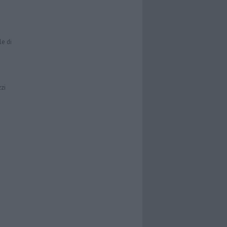
le di
zzi