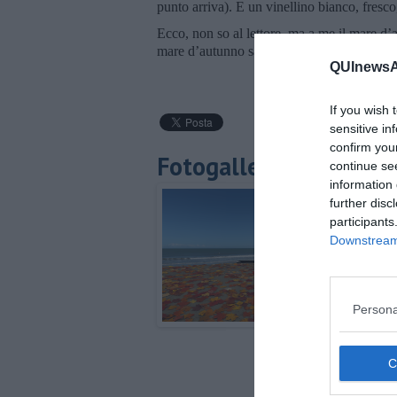
punto arriva). E un vinellino bianco, fresco,
Ecco, non so al lettore, ma a me il mare d’a
mare d’autunno sarei contento. Anche se, c
QUInewsAr
If you wish 
sensitive in
confirm you
Fotogallery
continue se
information 
further disc
participants
Downstream 
Persona