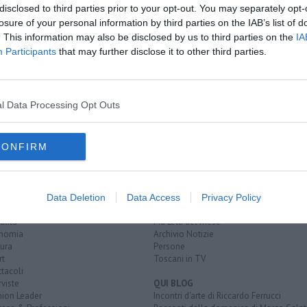
oscana iscriviti alla
Newsletter QUInews - ToscanaMedia.
disclosed to third parties prior to your opt-out. You may separately opt-
amente nella tua casella di posta.
losure of your personal information by third parties on the IAB’s list of
. This information may also be disclosed by us to third parties on the
IA
Participants
that may further disclose it to other third parties.
l Data Processing Opt Outs
ca
commercio
concorrenza sleale
CONFIRM
EGORIE
RUBRICHE
naca
Le notizie di oggi
Data Deletion
Data Access
Privacy Policy
tica
Più Letti della settimana
alità
Più Letti del mese
nomia
Archivio Notizie
ura
Persone
rt
Toscani in TV
tacoli
rviste
QUI BLOG
nion Leader
Incontri d'arte di Riccardo Ferrucci