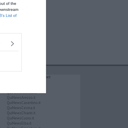
out of the
 downstream
B’s List of
IL NETWORK QuiNews.net
QuiNewsAbetone.it
QuiNewsAmiata.it
QuiNewsAnimali.it
QuiNewsArezzo.it
QuiNewsCasentino.it
QuiNewsCecina.it
QuiNewsChianti.it
QuiNewsCuoio.it
QuiNewsElba.it