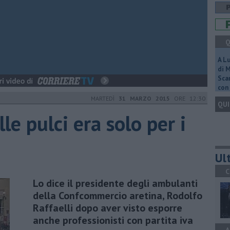
Q
A L
di 
Scar
con 
MARTEDÌ
31 MARZO 2015
ORE 12:30
QUI
le pulci era solo per i
Ult
C
Lo dice il presidente degli ambulanti
della Confcommercio aretina, Rodolfo
Raffaelli dopo aver visto esporre
anche professionisti con partita iva