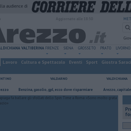
alla audience di
o
Aggiornato alle 18:50
MET
Gio
ALDICHIANA
VALTIBERINA
FIRENZE
SIENA
GROSSETO
PRATO
LIVORNO
Lavoro
Cultura e Spettacolo
Eventi
Sport
Giostra Sarac
ENTINO
VALDARNO
VALDICHIANA
​Benzina, gasolio, gpl, ecco dove risparmiare
Arezzo, capitale dell’oro
Pr
fo