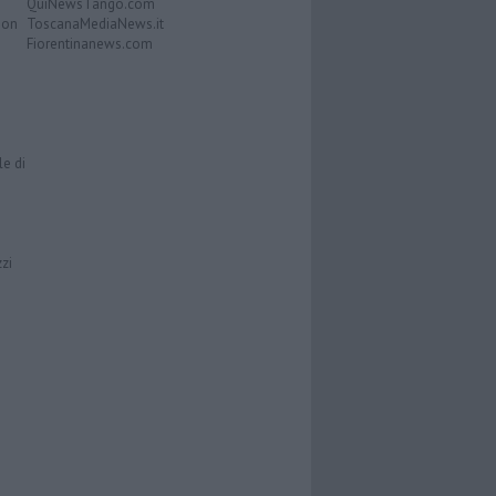
QuiNewsTango.com
Don
ToscanaMediaNews.it
Fiorentinanews.com
le di
zzi