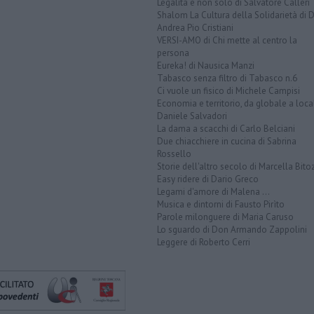
Legalità e non solo di Salvatore Calleri
Shalom La Cultura della Solidarietà di 
Andrea Pio Cristiani
VERSI-AMO di Chi mette al centro la
persona
Eureka! di Nausica Manzi
Tabasco senza filtro di Tabasco n.6
Ci vuole un fisico di Michele Campisi
Economia e territorio, da globale a loca
Daniele Salvadori
La dama a scacchi di Carlo Belciani
Due chiacchiere in cucina di Sabrina
Rossello
Storie dell'altro secolo di Marcella Bito
Easy ridere di Dario Greco
Legami d'amore di Malena ...
Musica e dintorni di Fausto Pirìto
Parole milonguere di Maria Caruso
Lo sguardo di Don Armando Zappolini
Leggere di Roberto Cerri