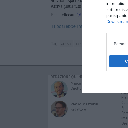
Se vuoi leggere le notizie principali della T
information 
Arriva gratis tutti i giorni alle 20:00 dirett
further disc
Basta cliccare
QUI
participants
Downstream 
Ti potrebbe interessare anche:
Tag
Persona
arezzo
confcommercio
partita iva
eti
REDAZIONE QUI NEWS
CAT
Cro
Marco Migli
Poli
Direttore Responsabile
Attu
Eco
Cult
Pietro Mattonai
Spo
Redattore
Spet
Inte
Opi