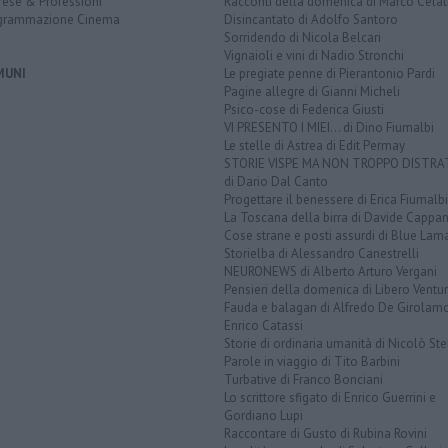
rese & Professioni
Racconti della domenica di Marco Celat
grammazione Cinema
Disincantato di Adolfo Santoro
Sorridendo di Nicola Belcari
Vignaioli e vini di Nadio Stronchi
MUNI
Le pregiate penne di Pierantonio Pardi
Pagine allegre di Gianni Micheli
Psico-cose di Federica Giusti
VI PRESENTO I MIEI... di Dino Fiumalbi
Le stelle di Astrea di Edit Permay
STORIE VISPE MA NON TROPPO DISTR
di Dario Dal Canto
Progettare il benessere di Erica Fiumalbi
La Toscana della birra di Davide Cappan
Cose strane e posti assurdi di Blue Lam
Storielba di Alessandro Canestrelli
NEURONEWS di Alberto Arturo Vergani
Pensieri della domenica di Libero Ventur
Fauda e balagan di Alfredo De Girolam
Enrico Catassi
Storie di ordinaria umanità di Nicolò Ste
Parole in viaggio di Tito Barbini
Turbative di Franco Bonciani
Lo scrittore sfigato di Enrico Guerrini e
Gordiano Lupi
Raccontare di Gusto di Rubina Rovini