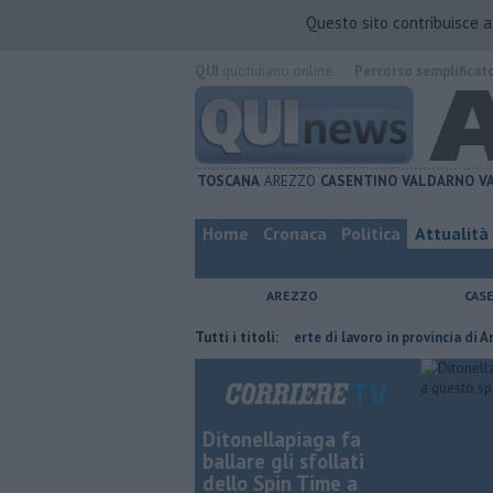
Questo sito contribuisce 
QUI
quotidiano online.
Percorso semplificat
TOSCANA
AREZZO
CASENTINO
VALDARNO
V
Home
Cronaca
Politica
Attualità
AREZZO
CAS
a furia del compagno
​Tutte le offerte di lavoro in provincia di Arezzo
Tutti i titoli:
Ditonellapiaga fa
ballare gli sfollati
dello Spin Time a