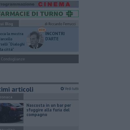
ui Blog
di Riccardo Ferrucci
INCONTRI
ucca la mostra
D'ARTE
Marcello
selli “Dialoghi
la città"
Condoglianze
imi articoli
Vedi tutti
ronaca
Nascosta in un bar per
sfuggire alla furia del
compagno