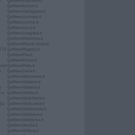
i
QuiNewsEmpolese.it
QuiNewsFirenze.it
QuiNewsGarfagnana.it
QuiNewsGrosseto.it
QuiNewsLivorno.it
QuiNewsLucca.it
QuiNewsLunigiana.it
QuiNewsMaremma.it
QuiNewsMassaCarrara.it
ATTE
QuiNewsMugello.it
QuiNewsPisa.it
QuiNewsPistoia.it
nari
QuiNewsPrato.it
a
QuiNewsSiena.it
QuiNewsValbisenzio.it
QuiNewsValdarno.it
i
QuiNewsValdelsa.it
o e
QuiNewsValdera.it
QuiNewsValdichiana.it
lla
QuiNewsValdicornia.it
QuiNewsValdinievole.it
QuiNewsValdisieve.it
QuiNewsValtiberina.it
QuiNewsVersilia.it
QuiNewsVolterra.it