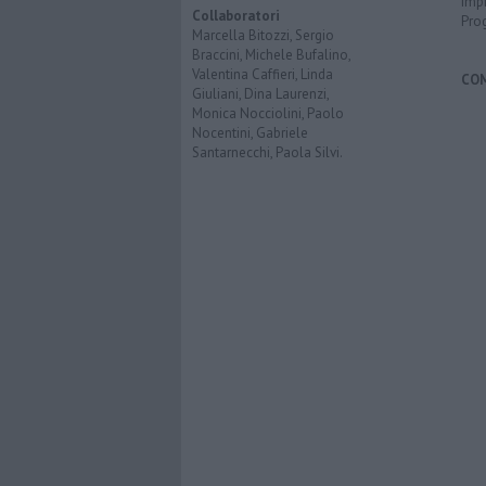
Imp
Collaboratori
Pro
Marcella Bitozzi, Sergio
Braccini, Michele Bufalino,
Valentina Caffieri, Linda
CO
Giuliani, Dina Laurenzi,
Monica Nocciolini, Paolo
Nocentini, Gabriele
Santarnecchi, Paola Silvi.