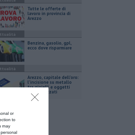
ttualità
​Tutte le offerte di
lavoro in provincia di
Arezzo
ttualità
​Benzina, gasolio, gpl,
ecco dove risparmiare
ttualità
Arezzo, capitale dell’oro:
l’incisione su metallo
tra gioielli e oggetti
personalizzati
sonal or
ection to
ou may
 personal