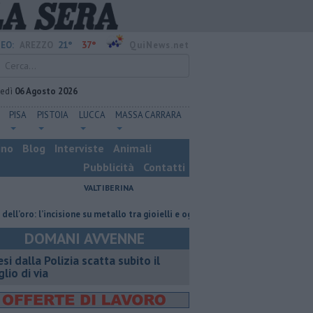
21°
37°
EO:
AREZZO
QuiNews.net
vedì
06 Agosto 2026
PISA
PISTOIA
LUCCA
MASSA CARRARA
ino
Blog
Interviste
Animali
Pubblicità
Contatti
VALTIBERINA
: l’incisione su metallo tra gioielli e oggetti personalizzati
Nascosta in
DOMANI AVVENNE
esi dalla Polizia scatta subito il
glio di via