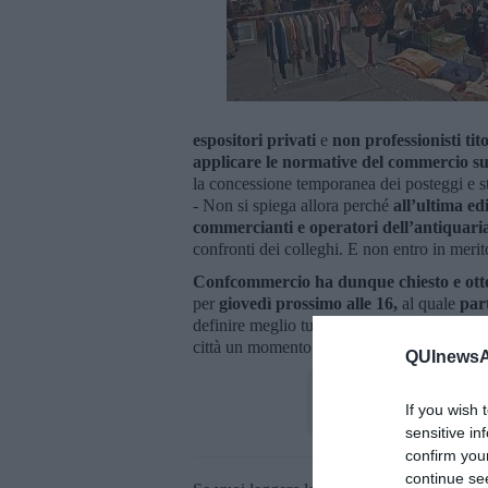
espositori privati
e
non professionisti tito
applicare le normative del commercio s
la concessione temporanea dei posteggi e sti
- Non si spiega allora perché
all’ultima e
commercianti e operatori dell’antiquari
confronti dei colleghi. E non entro in merit
Confcommercio ha dunque chiesto e ott
per
giovedì prossimo
alle 16,
al quale
par
definire meglio tutti gli aspetti tecnici dell
città un momento importante di condivisio
QUInewsAr
If you wish 
sensitive in
confirm you
continue se