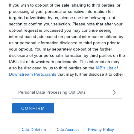
Smascherata maxi frode su auto e macchine
If you wish to opt-out of the sale, sharing to third parties, or
agricole
processing of your personal or sensitive information for
Voglia di ripartire, inaugurato locale a Gragnone
targeted advertising by us, please use the below opt-out
section to confirm your selection. Please note that after your
Caccia ai tamponi, una mano dalle Partite Iva
opt-out request is processed you may continue seeing
interest-based ads based on personal information utilized by
Bonus 200 euro, al via le domande per partite Iva
us or personal information disclosed to third parties prior to
your opt-out. You may separately opt-out of the further
Ad Arezzo mini prestiti pure a chi non ha garanzie
disclosure of your personal information by third parties on the
IAB’s list of downstream participants. This information may
Fiamme Gialle in festa per il 249° anniversario
also be disclosed by us to third parties on the
IAB’s List of
Downstream Participants
that may further disclose it to other
Le selezioni di Enel Energia
third parties.
Personal Data Processing Opt Outs
Rilancio, le grandi manovre di Ghinelli
"Ripresa? Solo una breve boccata d'ossigeno"
CONFIRM
​Ceccardi punta su sanità, infrastrutture e lavoro
Data Deletion
Data Access
Privacy Policy
Nuovo Decreto Ristori, Confartigianato al vetriolo