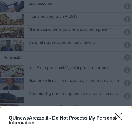
Enel assume
Il turismo segna un + 15%
"Il mercatino delle pulci era solo per i privati"
Da Enel nuove opportunità di lavoro
Pubblicità
Un "Patto per la città", soldi per la ripartenza
Scadenze fiscali, la mazzata alle imprese aretine
Operaio di giorno ma gommista la sera, beccato
Zona arancione, il grido di dolore delle imprese
QUInewsArezzo.it -
Do Not Process My Personal
Web e ICT, la sfida di Matteo Frescucci
Information