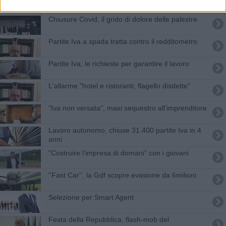
Chiusure Covid, il grido di dolore delle palestre
Partite Iva a spada tratta contro il redditometro
Partite Iva, le richieste per garantire il lavoro
L'allarme "hotel e ristoranti, flagello disdette"
"Iva non versata", maxi sequestro all'imprenditore
Lavoro autonomo, chiuse 31.400 partite Iva in 4
anni
​“Costruire l’impresa di domani” con i giovani
''Fast Car'', la Gdf scopre evasione da 6milioni
Selezione per Smart Agent
Festa della Repubblica, flash-mob del