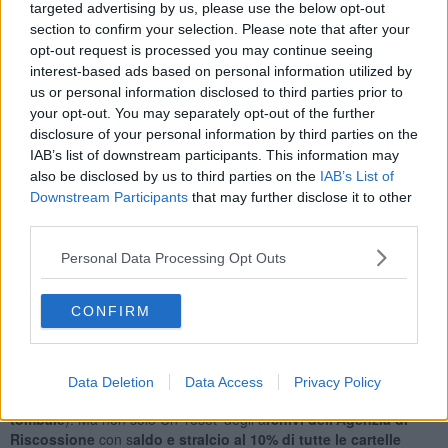
ripartenza. " Lo Stato assicura che
non aumenteranno le tasse
,
targeted advertising by us, please use the below opt-out
nel contempo però tutti i
servizi ed i costi fissi aumentano a
section to confirm your selection. Please note that after your
dismisura
: Gas, luce, alimenti, revisioni. Certo, sono stati introdotti
opt-out request is processed you may continue seeing
dei
bonus,
ma di fatto si preclude una spesa imprevista al margine
interest-based ads based on personal information utilized by
di uno sconto:
bonus Tv
,
bonus idrico
e così via. La verità è che in
us or personal information disclosed to third parties prior to
questa propagandata ripresa sono tantissime le imprese che oggi
your opt-out. You may separately opt-out of the further
si sentono tagliate fuori. Dal 1° ottobre 2021 è ripartita a pieno
disclosure of your personal information by third parties on the
l'attività dell'Agenzia di riscossione. A molti contribuenti verrà
IAB’s list of downstream participants. This information may
chiesto il saldo di tutto ciò che era stato prorogato da marzo 2020
also be disclosed by us to third parties on the
IAB’s List of
ad oggi, compreso il saldo stralcio della rottamazione. Nessuna
Downstream Participants
that may further disclose it to other
pace fiscale
nessuna
rottamazione quater
è stata prevista nei
third parties.
decreti del Governo; eppure in altri tempi la rottamazione è stata
concessa per molto meno".
Personal Data Processing Opt Outs
Intanto il 24 ottobre ad Alessandria inizierà la più grande
convention degli Stati generali delle Associazioni di Partite IVA.
Apit
CONFIRM
Italia al fianco di Partite Iva Italia
daranno inizio ad una
grande
confederazione
; in gioco circa 𝟴𝟬𝟬𝟬 tesserati. Tra i punti si cui
verranno fatte proposte al Governo ci sarà una
"vera Riforma
Fiscale
con un piano di ripartenza e rilancio dell'economia delle
Data Deletion
Data Access
Privacy Policy
imprese italiane basato sul resettaggio del regresso (
condono
tombale
). Ma non solo Un 'reset' degli a
rchivi dell'Agenzia di
Riscossione
con s
aldo e stralcio al 10% di tutte le cartelle