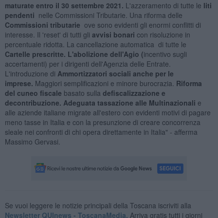
maturate entro il 30 settembre
2021.
L'azzeramento di tutte le
liti
pendenti
nelle Commissioni Tributarie. Una riforma delle
Commissioni tributarie
ove sono evidenti gli enormi conflitti di
interesse. Il 'reset' di tutti gli
avvisi bonari
con risoluzione in
percentuale ridotta. La cancellazione automatica di tutte le
Cartelle prescritte. L'abolizione dell'Agio (
incentivo sugli
accertamenti) per i dirigenti dell'Agenzia delle Entrate.
L'introduzione di
Ammortizzatori sociali anche per le
imprese.
Maggiori semplificazioni e minore burocrazia.
Riforma
del cuneo fiscale
basato sulla
defiscalizzazione e
decontribuzione. Adeguata tassazione alle Multinazionali
e
alle aziende italiane migrate all'estero con evidenti motivi di pagare
meno tasse in Italia e con la presunzione di creare concorrenza
sleale nei confronti di chi opera direttamente in Italia" - afferma
Massimo Gervasi.
Se vuoi leggere le notizie principali della Toscana iscriviti alla
Newsletter QUInews - ToscanaMedia.
Arriva gratis tutti i giorni