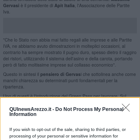
Gervasi
è il presidente di
Apit Italia
, l'Associazione delle Partite
Iva.
"Che lo Stato non abbia mai fatto regali alle imprese e alle Partite
IVA, ne abbiamo avuto dimostrazioni in molteplici occasioni, al
contrario ha sempre mostrato il pugno duro, spesso dietro il raggiro
dei ristori, utilizzando il sistema dell'asino e della carota, portando
però di fatto moltissime imprese sul collasso economico".
Questo in sintesi il
pensiero di Gervas
i che sottolinea anche come
manchi chiarezza su determinati punti fondamentali per la
ripartenza.
Uno di questi è l'introduzione del Green Pass per lavorare. Sul
tema Gervasi sottolinea come lo Stato abbia peccato di
presunzione rendendo le aziende più deboli perché costrette a
QUInewsArezzo.it -
Do Not Process My Personal
sospendere i lavoratori che non producono la
Carta Verde e
Information
costringendole a "controlli di polizia" per evitare pesanti
sanzioni.
If you wish to opt-out of the sale, sharing to third parties, or
Secondo il presidente di Apit Italia non esiste un chiaro progetto di
processing of your personal or sensitive information for