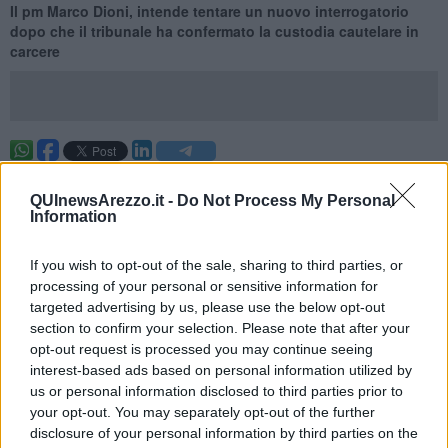
Il pm Marco Dioni, intende tentare un nuovo interrogatorio
dopo che il tribunale ha confermato la custodia cautelare in
carcere
AREZZO —
Il
Tribunale del Riesame
ha descritto Padre Graziano
come soggetto
pericoloso per le donne sprovvedute
. Il pm
QUInewsArezzo.it -
Do Not Process My Personal
Information
vuol porre al frate congolese alcune
domande in particolare su
zio Francesco
dato che
l'arrestato non confessa un delitto
che
dice non aver compiuto e continuerebbe
invece a indicare il
If you wish to opt-out of the sale, sharing to third parties, or
personaggio
come colui che aveva
con sé Guerrina all'inizio di
processing of your personal or sensitive information for
maggio del 2014.
Intanto, proprio intorno a zio Francesco ruota un
targeted advertising by us, please use the below opt-out
nuovo caso, sollevato dalla trasmissione
Chi l'ha visto?
di
section to confirm your selection. Please note that after your
mercoledì 20 maggio,
e cioè la
presunta violazione del segreto
opt-out request is processed you may continue seeing
istruttorio
che sarebbe avvenuta ad inizio di settembre.
Lo scrive
interest-based ads based on personal information utilized by
il gip Ponticelli
nella sua ordinanza di arresto.
us or personal information disclosed to third parties prior to
Qualcuno
a conoscenza delle indagini avrebbe informato il
your opt-out. You may separately opt-out of the further
vescovo
che padre Graziano era finito nei guai per
la telefonata
disclosure of your personal information by third parties on the
effettuata
con il cellulare di Guerrina ad un prete nigeriano
di