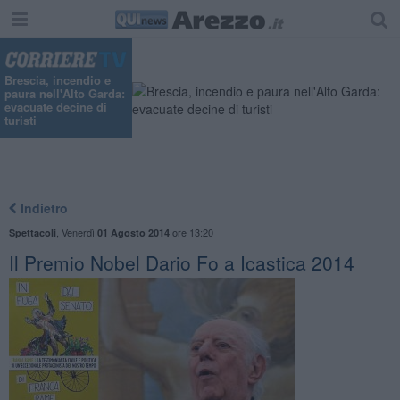
Brescia, incendio e
paura nell'Alto Garda:
evacuate decine di
turisti
Indietro
,
Venerdì
ore 13:20
Spettacoli
01 Agosto 2014
Il Premio Nobel Dario Fo a Icastica 2014