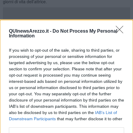
giorni di vita dell’attrice.
Il t
esto ripercorre l’amara esperienza vissuta dalla Rame in
QUInewsArezzo.it -
Do Not Process My Personal
Parlamento, 19 sudatissimi mesi a cavallo tra il 2006 e il 2008
,
Information
nel luogo che lei stessa definì “il frigorifero dei sentimenti”.
Narrato senza mediazioni e con la sensibilità teatrale e comica di
If you wish to opt-out of the sale, sharing to third parties, or
chi ha vissuto sempre sulla scena,
I
n fuga dal Senato
è un
processing of your personal or sensitive information for
racconto drammatico e al tempo stesso grottesco, legato a doppio
targeted advertising by us, please use the below opt-out
filo
all’impegno civile e politico condotto dalla Rame nel corso
section to confirm your selection. Please note that after your
di una vita e mai terminato, nemmeno dopo le sofferte
opt-out request is processed you may continue seeing
dimissioni.
interest-based ads based on personal information utilized by
Adesso i
l testimone passa al marito Dario Fo, che si incarica di
us or personal information disclosed to third parties prior to
raccontare l’esperienza più che mai attuale sperimentata dalla
your opt-out. You may separately opt-out of the further
moglie in Parlamento
.
disclosure of your personal information by third parties on the
IAB’s list of downstream participants. This information may
Un prezioso lascito,
una testimonianza civile e politica dai
also be disclosed by us to third parties on the
IAB’s List of
risvolti comici, ricca di nomi, storie e vicissitudini
in grado di
Downstream Participants
that may further disclose it to other
strappare una risata e più di una riflessione
. In scena con il
third parties.
Premio Nobel tre giovani attori,
Maria Chiara Di Marco, Roberta
De Stefano, Jacopo Zerbo.