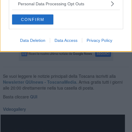
Personal Data Processing Opt Outs
Lo spettacolo si inserisce nel tema della seconda edizione di
Icastica i
ntitolata
restart
,
“la ripartenza, la rinascita, sia quella
dopo una guerra o dopo una crisi economica, o dopo una
CONFIRM
delusione”
, che fa da filo conduttore agli eventi di teatro e danza -
come sottolinea
Andrea Biagiotti, direttore artistico delle
attività teatrali.
Data Deletion
Data Access
Privacy Policy
Se vuoi leggere le notizie principali della Toscana iscriviti alla
Newsletter QUInews - ToscanaMedia.
Arriva gratis tutti i giorni
alle 20:00 direttamente nella tua casella di posta.
Basta cliccare
QUI
Videogallery