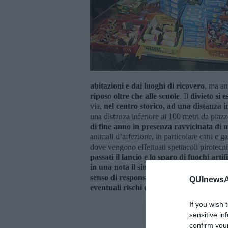
abitazioni e dai luoghi di ricovero
, ma an
riposo oltre che alle scuole
. Il
divieto si 
via,
nel centro storico, ad una distanza in
una distanza inferiore ai 100 metri da piazz
di fine anno in presenza ravvicinata di m
animali d’affezione, in particolare cani e ga
dove vengono effettuati spettacoli pirotecnic
passati il lancio e lo sparo di fuochi arti
in una nota il sindaco Mario Agnelli
-
Pe
senso di responsabilità individuale
e alla
QUInewsAr
eventuali rischi che potrebbero sorgere c
If you wish 
sensitive in
confirm you