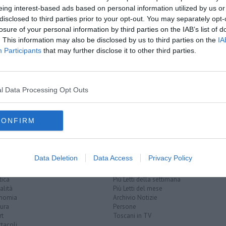
A
eing interest-based ads based on personal information utilized by us or
disclosed to third parties prior to your opt-out. You may separately opt-
oscana iscriviti alla
Newsletter QUInews - ToscanaMedia.
losure of your personal information by third parties on the IAB’s list of
amente nella tua casella di posta.
. This information may also be disclosed by us to third parties on the
IA
Participants
that may further disclose it to other third parties.
l Data Processing Opt Outs
a municipale
fuochi d'artificio
CONFIRM
Data Deletion
Data Access
Privacy Policy
EGORIE
RUBRICHE
naca
Le notizie di oggi
tica
Più Letti della settimana
alità
Più Letti del mese
nomia
Archivio Notizie
ura
Persone
rt
Toscani in TV
tacoli