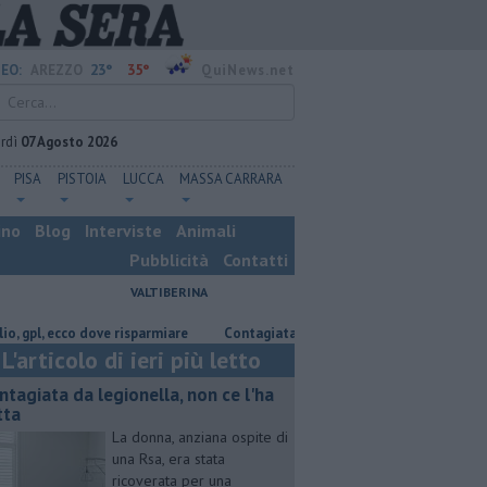
23°
35°
EO:
AREZZO
QuiNews.net
rdì
07 Agosto 2026
PISA
PISTOIA
LUCCA
MASSA CARRARA
ino
Blog
Interviste
Animali
Pubblicità
Contatti
VALTIBERINA
, ecco dove risparmiare
Contagiata da legionella, non ce l'ha fatta
L'articolo di ieri più letto
ntagiata da legionella, non ce l'ha
tta
La donna, anziana ospite di
una Rsa, era stata
ricoverata per una