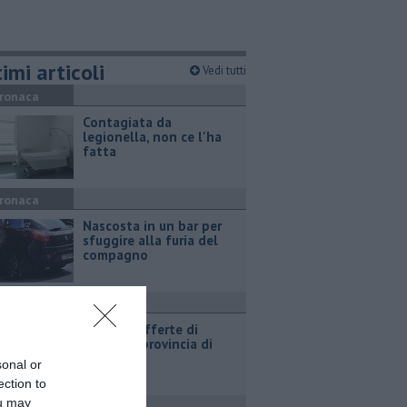
imi articoli
Vedi tutti
ronaca
Contagiata da
legionella, non ce l'ha
fatta
ronaca
Nascosta in un bar per
sfuggire alla furia del
compagno
ttualità
​Tutte le offerte di
lavoro in provincia di
Arezzo
sonal or
ection to
ou may