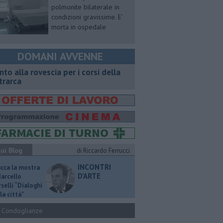
polmonite bilaterale in
condizioni gravissime. E'
morta in ospedale
DOMANI AVVENNE
onto alla rovescia per i corsi della
trarca
ui Blog
di Riccardo Ferrucci
INCONTRI
ucca la mostra
D'ARTE
Marcello
selli “Dialoghi
la città"
Condoglianze