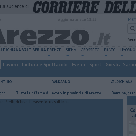
alla audience di
o
Aggiornato alle 18:55
MET
Vene
ALDICHIANA
VALTIBERINA
FIRENZE
SIENA
GROSSETO
PRATO
LIVORNO
Lavoro
Cultura e Spettacolo
Eventi
Sport
Giostra Sarac
ENTINO
VALDARNO
VALDICHIANA
​Tutte le offerte di lavoro in provincia di Arezzo
​Benzina, gasolio, gpl
Co
fa