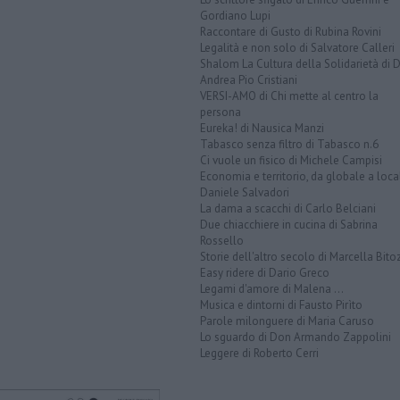
Gordiano Lupi
Raccontare di Gusto di Rubina Rovini
Legalità e non solo di Salvatore Calleri
Shalom La Cultura della Solidarietà di 
Andrea Pio Cristiani
VERSI-AMO di Chi mette al centro la
persona
Eureka! di Nausica Manzi
Tabasco senza filtro di Tabasco n.6
Ci vuole un fisico di Michele Campisi
Economia e territorio, da globale a loca
Daniele Salvadori
La dama a scacchi di Carlo Belciani
Due chiacchiere in cucina di Sabrina
Rossello
Storie dell'altro secolo di Marcella Bito
Easy ridere di Dario Greco
Legami d'amore di Malena ...
Musica e dintorni di Fausto Pirìto
Parole milonguere di Maria Caruso
Lo sguardo di Don Armando Zappolini
Leggere di Roberto Cerri