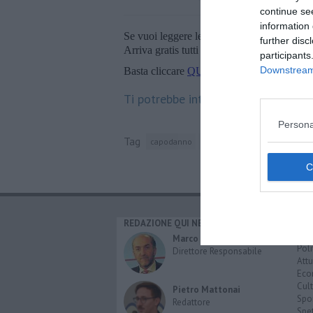
continue se
information 
Se vuoi leggere le notizie principali della T
further disc
Arriva gratis tutti i giorni alle 20:00 dirett
participants
Downstream 
Basta cliccare
QUI
Ti potrebbe interessare anche:
Persona
Tag
capodanno
castiglion fiorentino
polizi
REDAZIONE QUI NEWS
CAT
Cro
Marco Migli
Poli
Direttore Responsabile
Attu
Eco
Cult
Pietro Mattonai
Spo
Redattore
Spet