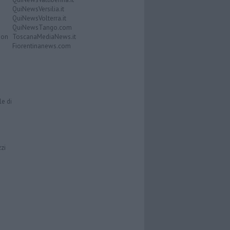
QuiNewsVersilia.it
QuiNewsVolterra.it
QuiNewsTango.com
Don
ToscanaMediaNews.it
Fiorentinanews.com
le di
zzi