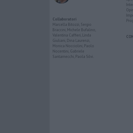
Inte
Opi
Imp
Collaboratori
Pro
Marcella Bitozzi, Sergio
Braccini, Michele Bufalino,
Valentina Caffieri, Linda
CO
Giuliani, Dina Laurenzi,
Monica Nocciolini, Paolo
Nocentini, Gabriele
Santarnecchi, Paola Silvi.