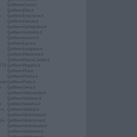
QuiNewsCuoio.it
QuiNewsElba.it
i
QuiNewsEmpolese.it
QuiNewsFirenze.it
QuiNewsGarfagnana.it
QuiNewsGrosseto.it
QuiNewsLivorno.it
QuiNewsLucca.it
QuiNewsLunigiana.it
QuiNewsMaremma.it
QuiNewsMassaCarrara.it
ATTE
QuiNewsMugello.it
QuiNewsPisa.it
QuiNewsPistoia.it
nari
QuiNewsPrato.it
a
QuiNewsSiena.it
QuiNewsValbisenzio.it
QuiNewsValdarno.it
i
QuiNewsValdelsa.it
o e
QuiNewsValdera.it
QuiNewsValdichiana.it
lla
QuiNewsValdicornia.it
QuiNewsValdinievole.it
QuiNewsValdisieve.it
QuiNewsValtiberina.it