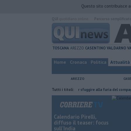
Questo sito contribuisce 
QUI
quotidiano online.
Percorso semplificat
TOSCANA
AREZZO
CASENTINO
VALDARNO
V
Home
Cronaca
Politica
Attualità
AREZZO
CAS
l'ha fatta
Nascosta in un bar per sfuggire alla furia del compagno
Tutti i titoli:
Calendario Pirelli,
diffuso il teaser: focus
sull'India