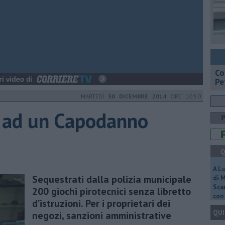
​C
Pe
MARTEDÌ
30 DICEMBRE 2014
ORE 10:50
ta ad un Capodanno
Q
A L
Sequestrati dalla polizia municipale
di 
Scar
200 giochi pirotecnici senza libretto
con 
d’istruzioni. Per i proprietari dei
QUI
negozi, sanzioni amministrative