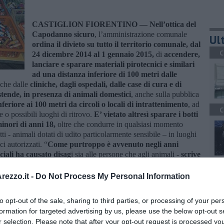
CASTIGLION FIORENTINO —
Nell’ottica del
Capodanno sicuro
, l’amministrazione comunale
Ult
ordina il divieto su tutto il territorio comunale, dal
C
24 dicembre 2014 al 1 gennaio 2015,
di
accendere,
lanciare e sparare materiali pirotecnici e similari
ad una distanza inferiore di 100 metri dalle
che dalle
cliniche, dagli ospedali, dalle case di cura e di
estende, in presenza di animali domestici
, anche sulla pubblica
feriore ai 100 metri da circoli o locali di intrattenimento
, ad
C
e o possibili luoghi di ritrovo.
E’ vietato altresì sparare i botti
inori di anni 18,
oltre che condurre in qualsiasi momento
tti - animali dotati di udito particolarmente sensibile – in luoghi
i autorizzati. “
Come purtroppo è avvenuto negli anni
ficiali ha causato disag
i sia alle persone che agli animali -
scrive
r questo, oltre ad aver emesso l’ordinanza, ci appelliamo al
A
 sensibilità collettiva,
al fine di limitare al massimo gli
ezzo.it -
Do Not Process My Personal Information
on lo scoppio di botti e mortaretti
”.
to opt-out of the sale, sharing to third parties, or processing of your per
formation for targeted advertising by us, please use the below opt-out s
r selection. Please note that after your opt-out request is processed y