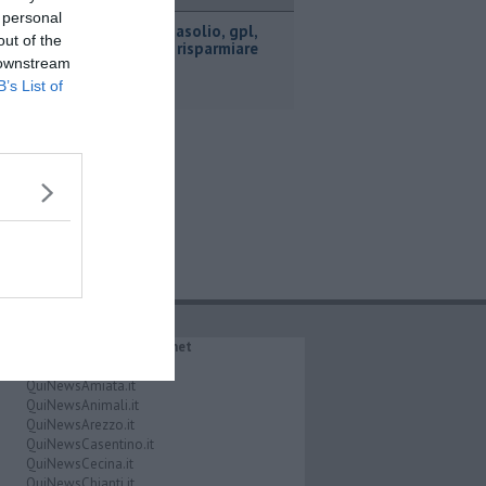
ttualità
 personal
​Benzina, gasolio, gpl,
out of the
ecco dove risparmiare
 downstream
B’s List of
IL NETWORK QuiNews.net
QuiNewsAbetone.it
QuiNewsAmiata.it
QuiNewsAnimali.it
QuiNewsArezzo.it
QuiNewsCasentino.it
QuiNewsCecina.it
QuiNewsChianti.it