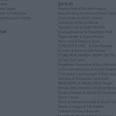
rviste
QUI BLOG
nion Leader
Incontri d'arte di Riccardo Ferrucci
rese & Professioni
Racconti della domenica di Marco Celat
grammazione Cinema
Disincantato di Adolfo Santoro
Sorridendo di Nicola Belcari
Vignaioli e vini di Nadio Stronchi
MUNI
Le pregiate penne di Pierantonio Pardi
Pagine allegre di Gianni Micheli
Psico-cose di Federica Giusti
VI PRESENTO I MIEI... di Dino Fiumalbi
Le stelle di Astrea di Edit Permay
STORIE VISPE MA NON TROPPO DISTR
di Dario Dal Canto
Progettare il benessere di Erica Fiumalbi
La Toscana della birra di Davide Cappan
Cose strane e posti assurdi di Blue Lam
Storielba di Alessandro Canestrelli
NEURONEWS di Alberto Arturo Vergani
Pensieri della domenica di Libero Ventur
Fauda e balagan di Alfredo De Girolam
Enrico Catassi
Storie di ordinaria umanità di Nicolò Ste
Parole in viaggio di Tito Barbini
Turbative di Franco Bonciani
Lo scrittore sfigato di Enrico Guerrini e