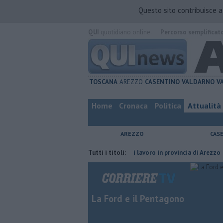
Questo sito contribuisce 
QUI
quotidiano online.
Percorso semplificat
TOSCANA
AREZZO
CASENTINO
VALDARNO
V
Home
Cronaca
Politica
Attualità
AREZZO
CAS
a del compagno
​Tutte le offerte di lavoro in provincia di Arezzo
Tutti i titoli:
​Be
La Ford e il Pentagono