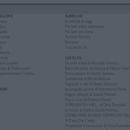
EGORIE
RUBRICHE
naca
Le notizie di oggi
tica
Più Letti della settimana
alità
Più Letti del mese
nomia
Archivio Notizie
ura
Persone
rt
Toscani in TV
tacoli
rviste
QUI BLOG
nion Leader
Incontri d'arte di Riccardo Ferrucci
rese & Professioni
Racconti della domenica di Marco Celat
grammazione Cinema
Disincantato di Adolfo Santoro
Sorridendo di Nicola Belcari
Vignaioli e vini di Nadio Stronchi
MUNI
Le pregiate penne di Pierantonio Pardi
Pagine allegre di Gianni Micheli
Psico-cose di Federica Giusti
VI PRESENTO I MIEI... di Dino Fiumalbi
Le stelle di Astrea di Edit Permay
STORIE VISPE MA NON TROPPO DISTR
di Dario Dal Canto
Progettare il benessere di Erica Fiumalbi