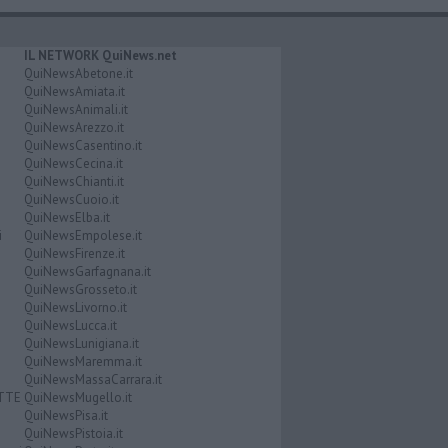
IL NETWORK QuiNews.net
QuiNewsAbetone.it
QuiNewsAmiata.it
QuiNewsAnimali.it
QuiNewsArezzo.it
QuiNewsCasentino.it
QuiNewsCecina.it
QuiNewsChianti.it
QuiNewsCuoio.it
QuiNewsElba.it
i
QuiNewsEmpolese.it
QuiNewsFirenze.it
QuiNewsGarfagnana.it
QuiNewsGrosseto.it
QuiNewsLivorno.it
QuiNewsLucca.it
QuiNewsLunigiana.it
QuiNewsMaremma.it
QuiNewsMassaCarrara.it
ATTE
QuiNewsMugello.it
QuiNewsPisa.it
QuiNewsPistoia.it