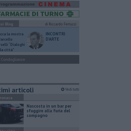
ui Blog
di Riccardo Ferrucci
INCONTRI
ucca la mostra
D'ARTE
Marcello
selli “Dialoghi
la città"
Condoglianze
imi articoli
Vedi tutti
ronaca
Nascosta in un bar per
sfuggire alla furia del
compagno