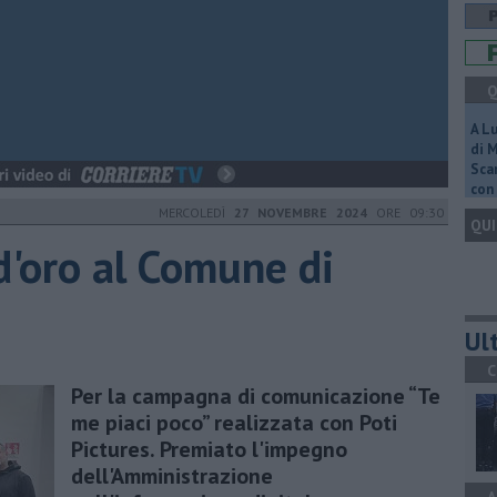
Q
A L
di 
Scar
con 
MERCOLEDÌ
27 NOVEMBRE 2024
ORE 09:30
QUI
d'oro al Comune di
Ult
C
Per la campagna di comunicazione “Te
me piaci poco” realizzata con Poti
Pictures. Premiato l'impegno
dell'Amministrazione