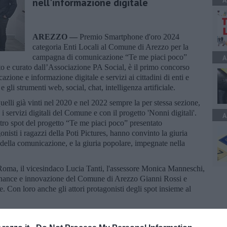
A
nell'informazione digitale
AREZZO —
Premio Smartphone d'oro 2024
categoria Enti Locali al Comune di Arezzo per la
campagna di comunicazione “Te me piaci poco”
A
ato e curato dall’Associazione PA Social, è il primo concorso
zione e informazione digitale e servizi ai cittadini di enti e
 gli strumenti web, social, chat, intelligenza artificiale.
lli già vinti nel 2020 e nel 2022 sempre la per stessa sezione,
 i servizi digitali del Comune e con il progetto 'Nonni digitali'.
A
uattro spot del progetto “Te me piaci poco” presentato
nisti i ragazzi della Poti Pictures, hanno convinto la giuria
 della comunicazione, e la giuria popolare, impegnate nella
a Roma, il vicesindaco Lucia Tanti, l'assessore Monica Manneschi,
vernance e innovazione del Comune di Arezzo Gianni Rossi e
 Con loro anche gli attori protagonisti degli spot insieme al
zo ai vertici nazionali in materia di comunicazione e
ll'impegno dell'Amministrazione nella promozione di attività che