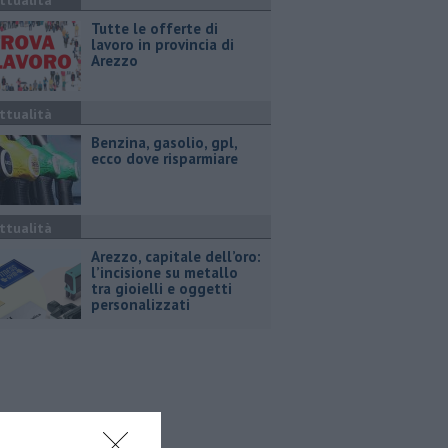
ttualità
​Tutte le offerte di
lavoro in provincia di
Arezzo
ttualità
​Benzina, gasolio, gpl,
ecco dove risparmiare
ttualità
Arezzo, capitale dell’oro:
l’incisione su metallo
tra gioielli e oggetti
personalizzati