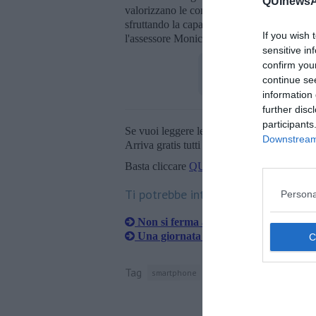
QUInewsAr
valorizzano le competenze e i talenti di tut
sfruttando la capacità diffusiva dei social
If you wish 
l'assessore Monica Manneschi.
sensitive in
confirm you
continue se
information 
further disc
participants
Se vuoi leggere le notizie principali della T
Downstream 
Arriva gratis tutti i giorni alle 20:00 dirett
Basta cliccare
QUI
Ti potrebbe interessare anche:
Persona
Non si ferma all'alt, inseguito e arrest
​Una giornata per il benessere osseo
Tag
smartphone
provincia di arezzo
poti