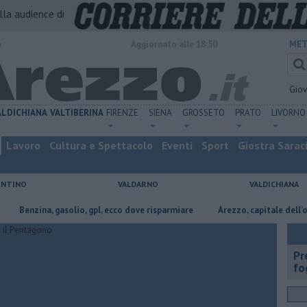
alla audience di
o
Aggiornato alle 18:50
MET
Gio
ALDICHIANA
VALTIBERINA
FIRENZE
SIENA
GROSSETO
PRATO
LIVORNO
Lavoro
Cultura e Spettacolo
Eventi
Sport
Giostra Sarac
ENTINO
VALDARNO
VALDICHIANA
nzina, gasolio, gpl, ecco dove risparmiare
Arezzo, capitale dell’oro: l’in
Pr
fo