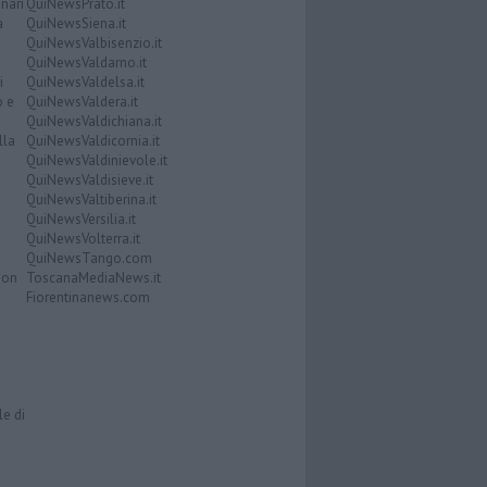
nari
QuiNewsPrato.it
a
QuiNewsSiena.it
QuiNewsValbisenzio.it
QuiNewsValdarno.it
i
QuiNewsValdelsa.it
o e
QuiNewsValdera.it
QuiNewsValdichiana.it
lla
QuiNewsValdicornia.it
QuiNewsValdinievole.it
QuiNewsValdisieve.it
QuiNewsValtiberina.it
QuiNewsVersilia.it
QuiNewsVolterra.it
QuiNewsTango.com
Don
ToscanaMediaNews.it
Fiorentinanews.com
le di