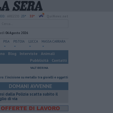
23°
35°
EO:
AREZZO
QuiNews.net
vedì
06 Agosto 2026
PISA
PISTOIA
LUCCA
MASSA CARRARA
ino
Blog
Interviste
Animali
Pubblicità
Contatti
VALTIBERINA
cisione su metallo tra gioielli e oggetti personalizzati
Nascosta in un ba
DOMANI AVVENNE
esi dalla Polizia scatta subito il
glio di via