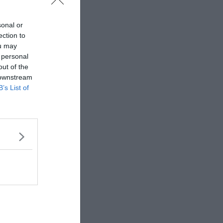
sonal or
ection to
ou may
 personal
out of the
 downstream
B’s List of