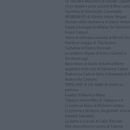
La Toscana della birra di Davide Cappan
Cose strane e posti assurdi di Blue Lam
Storielba di Alessandro Canestrelli
NEURONEWS di Alberto Arturo Vergani
Pensieri della domenica di Libero Ventur
Fauda e balagan di Alfredo De Girolam
Enrico Catassi
Storie di ordinaria umanità di Nicolò Ste
Parole in viaggio di Tito Barbini
Turbative di Franco Bonciani
Lo scrittore sfigato di Enrico Guerrini e
Gordiano Lupi
Raccontare di Gusto di Rubina Rovini
Legalità e non solo di Salvatore Calleri
Shalom La Cultura della Solidarietà di 
Andrea Pio Cristiani
VERSI-AMO di Chi mette al centro la
persona
Eureka! di Nausica Manzi
Tabasco senza filtro di Tabasco n.6
Ci vuole un fisico di Michele Campisi
Economia e territorio, da globale a loca
Daniele Salvadori
La dama a scacchi di Carlo Belciani
Due chiacchiere in cucina di Sabrina