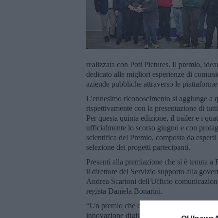
realizzata con Poti Pictures. Il premio, ide
dedicato alle migliori esperienze di comunica
aziende pubbliche attraverso le piattaforme e
L'ennesimo riconoscimento si aggiunge a que
rispettivamente con la presentazione di tutti
Per questa quinta edizione, il trailer e i q
ufficialmente lo scorso giugno e con protago
scientifica del Premio, composta da esperti
selezione dei progetti partecipanti.
Presenti alla premiazione che si è tenuta 
il direttore del Servizio supporto alla go
Andrea Scartoni dell'Ufficio comunicazione.
regista Daniela Bonarini.
“Un premio che conferma il Comune di Arez
innovazione digitale e un riconoscimento a