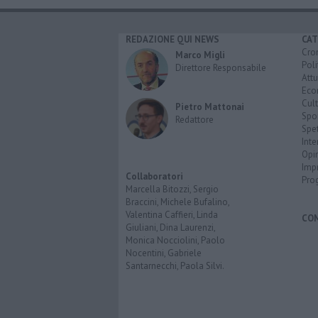
REDAZIONE QUI NEWS
CAT
Cro
Marco Migli
Poli
Direttore Responsabile
Attu
Eco
Cult
Pietro Mattonai
Spo
Redattore
Spet
Inte
Opi
Imp
Collaboratori
Pro
Marcella Bitozzi, Sergio
Braccini, Michele Bufalino,
Valentina Caffieri, Linda
CO
Giuliani, Dina Laurenzi,
Monica Nocciolini, Paolo
Nocentini, Gabriele
Santarnecchi, Paola Silvi.