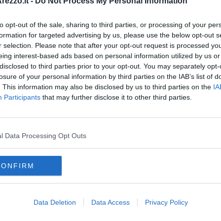
ezzo.it -
Do Not Process My Personal Information
te le persone sapendo cogliere in ciascuno valore e potenzialità
 media”, hanno commentato il vicesindaco Lucia Tanti e
to opt-out of the sale, sharing to third parties, or processing of your per
formation for targeted advertising by us, please use the below opt-out s
r selection. Please note that after your opt-out request is processed y
eing interest-based ads based on personal information utilized by us or
disclosed to third parties prior to your opt-out. You may separately opt-
losure of your personal information by third parties on the IAB’s list of
. This information may also be disclosed by us to third parties on the
IA
oscana iscriviti alla
Newsletter QUInews - ToscanaMedia.
Participants
that may further disclose it to other third parties.
amente nella tua casella di posta.
l Data Processing Opt Outs
ato
CONFIRM
roma
Data Deletion
Data Access
Privacy Policy