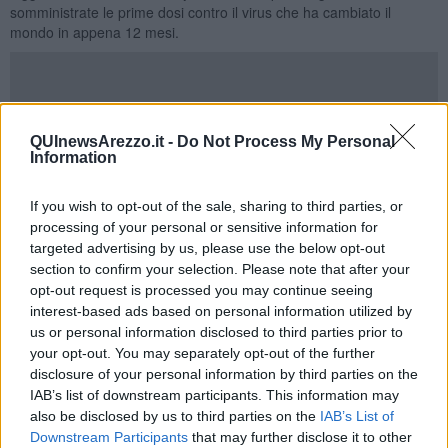
somministrate le prime dosi contro il virus che ha cambiato il
mondo in appena 12 mesi.
In Toscana la giornata è iniziata presto.
Alle 8 in punto
il
Governatore
Eugenio Gian
i e l’assessore alla sanità
Simone
QUInewsArezzo.it -
Do Not Process My Personal
Information
Bezzini
erano davanti alla
farmacia di Careggi
dove l'Esercito ha
consegnato le prime dosi destinate a tutta la regione. Alle ore
8,15
è iniziata la preparazione
e il confezionamento per gli
11
If you wish to opt-out of the sale, sharing to third parties, or
ospedal
i hub segnalati alla struttura commissariale di Domenico
processing of your personal or sensitive information for
Arcuri e per l’Rsa di Montedomini. Per
il trasporto
sono state
targeted advertising by us, please use the below opt-out
utilizzate 12 autovetture GSV - ovvero vettori specializzati in
section to confirm your selection. Please note that after your
trasporti con il rispetto della catena del freddo.
opt-out request is processed you may continue seeing
Ad
Arezzo sono stati sorteggiati 45 operatori sanitari
. Le prime
interest-based ads based on personal information utilized by
tre vaccinazioni, vengono eseguite su una
assistente sanitaria
, un
us or personal information disclosed to third parties prior to
medico
e un
infermiere
. L'assessore regionale Simone Bezzini,
your opt-out. You may separately opt-out of the further
insieme al direttore generale della Asl, Antonio D'Urso, presenziano
disclosure of your personal information by third parties on the
all'evento al San Donato.
IAB’s list of downstream participants. This information may
also be disclosed by us to third parties on the
IAB’s List of
Downstream Participants
that may further disclose it to other