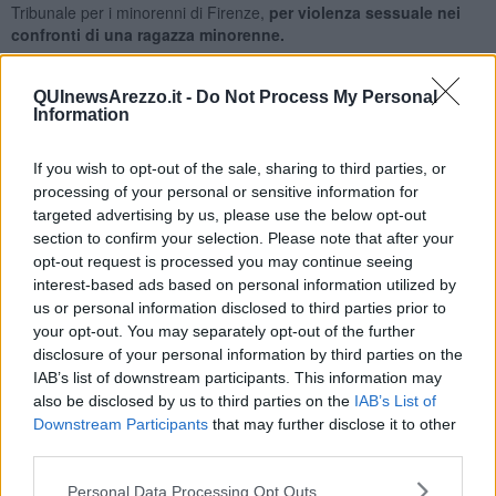
Tribunale per i minorenni di Firenze,
per violenza sessuale nei
confronti di una ragazza minorenne.
QUInewsArezzo.it -
Do Not Process My Personal
Information
La vicenda
risale a circa un anno e mezzo fa:
quello che credeva
essere il suo
fidanzatino si è trasformato presto nel suo
If you wish to opt-out of the sale, sharing to third parties, or
aguzzino.
Tutto ha inizio sul finire dell'estate di due anni fa,
processing of your personal or sensitive information for
quando la ragazza dopo essersi infatuata di un ragazzo, anch'egli
targeted advertising by us, please use the below opt-out
minorenne, aveva instaurato con lui una relazione.
section to confirm your selection. Please note that after your
Il fidanzatino
però era sempre a
ccompagnato da un suo amico,
opt-out request is processed you may continue seeing
anch'egli minorenne all'epoca dei fatti
i quali, che fin dalle prime
interest-based ads based on personal information utilized by
uscite,
avevano iniziato a vessarla, costringendola,
con
us or personal information disclosed to third parties prior to
continue minacce e umiliazioni, a consegnargli piccole somme di
your opt-out. You may separately opt-out of the further
denaro, in pratica la sua paghetta settimanale, che poi spendevano
disclosure of your personal information by third parties on the
per
giocare ai videopoker.
IAB’s list of downstream participants. This information may
Tutto questo si
è protratto per circa un anno,
nel quale
also be disclosed by us to third parties on the
IAB’s List of
l'infatuazione della ragazza
non le ha quasi permesso di
Downstream Participants
that may further disclose it to other
staccarsi dai suoi due aguzzini.
Purtroppo, al peggio non c'è mai
third parties.
fine e i due, non contenti di tutto ciò,
un pomeriggio dopo averla
condotta in un luogo isolato in Valdarno,
a turno, l
'hanno
Personal Data Processing Opt Outs