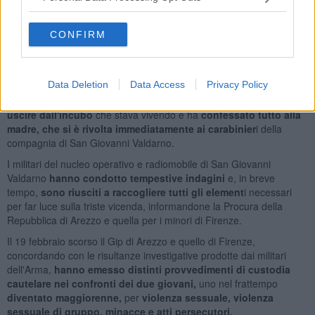
costretta a subire un rapporto sessuale completo.
La ragazza,
sconvolta e totalmente succube dei due,
per pudore
non ha
CONFIRM
raccontato a nessuno quanto le era successo.
I due ragazzi intanto hanno continuato
imperterriti ad estorcere
piccole somme di denaro alla giovane, minacciandola che,
se
Data Deletion
Data Access
Privacy Policy
avesse raccontato l'accaduto le avrebbero fatto ancora più
male
. La ragazza, ormai esasperata,
ha deciso finalmente di
uscire dall'incubo
che stava vivendo e ha
confessato tutto alla
madre, che si è rivolta immediatamente ai carabinier
i della
compagnia di San Giovanni Valdarno.
I militari del nucleo operativo e radiomobile di San Giovanni
Valdarno
hanno condotto tempestive indagini
e, in breve
tempo,
sono riusciti a raccogliere tutti gli element
i necessari
per far luce sulla triste vicenda, informandone la Procura della
Repubblica di Arezzo e quella per i minori di Firenze.
Il 19 febbraio scorso il Gip di Arezzo e quello di Firenze,
concordando con le risultanze investigative prodotte dai militari
dell'Arma,
hanno emesso distinti provvedimenti di custodia
cautelare nei confronti dei due giovani,
uno nel frattempo
diventato maggiorenne,
per
violenza sessuale, violenza
sessuale di gruppo, minacce e atti persecutori.