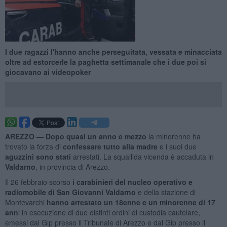
I due ragazzi l'hanno anche perseguitata, vessata e minacciata
oltre ad estorcerle la paghetta settimanale che i due poi si
giocavano ai videopoker
AREZZO —
Dopo quasi un anno e mezzo
la minorenne ha
trovato la forza di
confessare tutto alla madre
e i suoi due
aguzzini sono stati
arrestati. La squallida vicenda è accaduta in
Valdarno
, in provincia di Arezzo.
Il 26 febbraio scorso
i carabinieri del nucleo operativo e
radiomobile di San Giovanni Valdarno
e della stazione di
Montevarchi
hanno arrestato un 18enne e un minorenne di 17
ann
i in esecuzione di due distinti ordini di custodia cautelare,
emessi dal Gip presso il Tribunale di Arezzo e dal Gip presso il