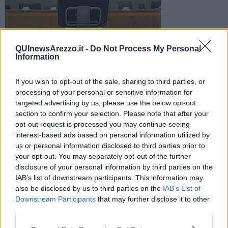
QUInewsArezzo.it -
Do Not Process My Personal
Information
E' accaduto a Levane in un noto spaccio ma la vicenda è stata
If you wish to opt-out of the sale, sharing to third parties, or
rievocata in Tribunale. La donna, un'ucraina di 34 anni è stata
processing of your personal or sensitive information for
arrestata
targeted advertising by us, please use the below opt-out
section to confirm your selection. Please note that after your
opt-out request is processed you may continue seeing
interest-based ads based on personal information utilized by
us or personal information disclosed to third parties prior to
your opt-out. You may separately opt-out of the further
MONTEVARCHI —
La donna è entrata nel negozio e, dopo aver
disclosure of your personal information by third parties on the
visionato alcuni capi, è
uscita indossando una gonna griffata
.
IAB’s list of downstream participants. This information may
Dopo il furto il personale dell'ingrosso, visionando le telecamere, h
a
also be disclosed by us to third parties on the
IAB’s List of
individuato la donna che incredibilmente il giorno dopo è
Downstream Participants
that may further disclose it to other
tornata nel medesimo spaccio
per prendere
un paio di guanti
,
third parties.
indossando la stessa gonna rubata il giorno prima. A quel punto è
stata fermata e denunciata. Comparsa in Tribunale ad Arezzo