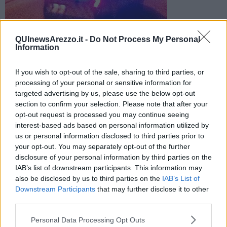
QUInewsArezzo.it -
Do Not Process My Personal
L'incidente nella notte lungo la Setteponti. La donna è stata
Information
portata dai sanitari del 118 all'ospedale della Gruccia
If you wish to opt-out of the sale, sharing to third parties, or
processing of your personal or sensitive information for
targeted advertising by us, please use the below opt-out
section to confirm your selection. Please note that after your
opt-out request is processed you may continue seeing
SAN GIUSTINO VALDARNO —
Incidente
nella notte lungo la
interest-based ads based on personal information utilized by
Setteponti a San Giustino, nel comune di Loro Ciuffenna.
us or personal information disclosed to third parties prior to
Una donna di 49 anni
ha perso il controllo della sua macchina
your opt-out. You may separately opt-out of the further
andando a finire fuori strada. Rimasta ferita è stata portata al
disclosure of your personal information by third parties on the
pronto soccorso dell'ospedale della Gruccia in
codice giallo.
IAB’s list of downstream participants. This information may
also be disclosed by us to third parties on the
IAB’s List of
Downstream Participants
that may further disclose it to other
third parties.
Sul posto è intervenuta l’ambulanza della Misericordia di San
Giustino Valdarno. I rilievi sono stati svolti dai carabinieri della
Personal Data Processing Opt Outs