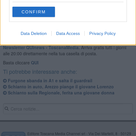
compagnia di San Giovanni Valdarno.
CONFIRM
Data Deletion
Data Access
Privacy Policy
Se vuoi leggere le notizie principali della Toscana iscriviti alla
Newsletter QUInews - ToscanaMedia.
Arriva gratis tutti i giorni
alle 20:00 direttamente nella tua casella di posta.
Basta cliccare
QUI
Ti potrebbe interessare anche:
Furgone sbanda in A1 e salta il guardrail
Schianto in auto, Arezzo piange il giovane Lorenzo
Schianto sulla Regionale, ferita una giovane donna
Editore Toscana Media Channel srl - Via Dei Martelli, 8 - 50129