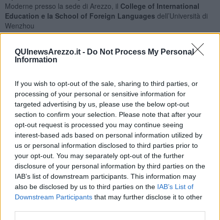
Moderne presso la sede di Arezzo, il
College of International
Education e la School of Foreign Languages
dell’Università di
Wenzhou
QUInewsArezzo.it -
Do Not Process My Personal
Information
Il percorso quadriennale permetterà agli studenti dei due atenei di
ottenere una
laurea di primo livello in Lingue per la
If you wish to opt-out of the sale, sharing to third parties, or
Comunicazione Interculturale e d’Impresa
presso l’Università di
processing of your personal or sensitive information for
Siena alla fine del terzo anno e un equivalente titolo “bachelor”,
targeted advertising by us, please use the below opt-out
r
iconosciuto dall’ordinamento cinese,
in Lingua e letteratura
section to confirm your selection. Please note that after your
cinese con specializzazione in cinese commerciale presso
opt-out request is processed you may continue seeing
l’Università di Wenzhou alla fine del quarto.
interest-based ads based on personal information utilized by
Gli iscritti trascorreranno il primo biennio presso la sede di
us or personal information disclosed to third parties prior to
provenienza, Unisi o Wenzhou, perfezionando rispettivamente il
your opt-out. You may separately opt-out of the further
cinese e l’italiano, per poi completare il loro percorso formativo in
disclosure of your personal information by third parties on the
mobilità internazionale presso l’ateneo partner.
IAB’s list of downstream participants. This information may
also be disclosed by us to third parties on the
IAB’s List of
Oltre allo studio della lingua e cultura cinese, il nuovo programma
di studi include insegnamenti di storia, geografia, italianistica e
Downstream Participants
that may further disclose it to other
comparatistica, scienze sociali ed economiche.
Il doppio titolo
third parties.
prevede inoltre attività di tirocinio e di orientamento
al lavoro