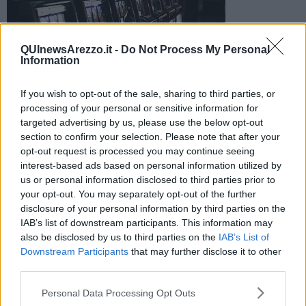
QUInewsArezzo.it -
Do Not Process My Personal
Information
Furto, nella notte, al bar Caffetteria Soldani. I ladri hanno
portato via due di tre slot presenti nel locale per poi prendere i
If you wish to opt-out of the sale, sharing to third parties, or
soldi che contenevano
processing of your personal or sensitive information for
targeted advertising by us, please use the below opt-out
section to confirm your selection. Please note that after your
opt-out request is processed you may continue seeing
interest-based ads based on personal information utilized by
us or personal information disclosed to third parties prior to
SAN GIOVANNI VALDARNO —
Il bottino ammonta ad oltre 4
your opt-out. You may separately opt-out of the further
mila euro
.
disclosure of your personal information by third parties on the
Stanno indagando i
carabinieri
e, secondo quanto ricostruito, i
IAB’s list of downstream participants. This information may
malviventi sono entrati nel locale
spaccando una vetrina
e la
also be disclosed by us to third parties on the
IAB’s List of
porta d'ingresso. L'allarme del locale è scatto ma in brevissimo
Downstream Participants
that may further disclose it to other
tempo sono riusciti a portare fuori le slot e rubare anche 4
00 euro
third parties.
presenti nella cassa del locale.
Personal Data Processing Opt Outs