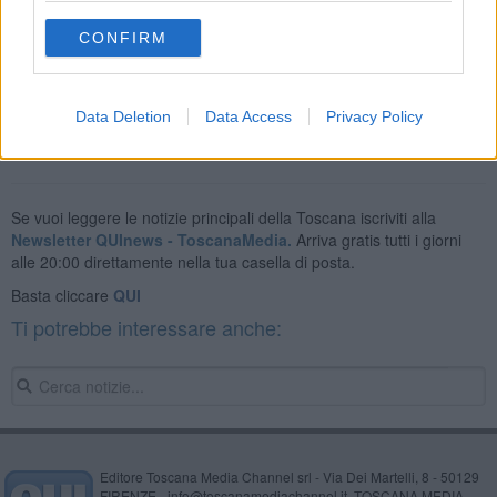
CONFIRM
Poi si sono dati alla fuga.
Le slot sono state ritrovate in un
bosco di Cavriglia.
Data Deletion
Data Access
Privacy Policy
Se vuoi leggere le notizie principali della Toscana iscriviti alla
Newsletter QUInews - ToscanaMedia.
Arriva gratis tutti i giorni
alle 20:00 direttamente nella tua casella di posta.
Basta cliccare
QUI
Ti potrebbe interessare anche:
Editore Toscana Media Channel srl - Via Dei Martelli, 8 - 50129
FIRENZE - info@toscanamediachannel.it. TOSCANA MEDIA