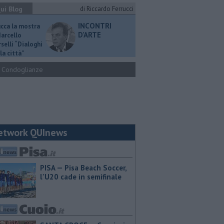
ui Blog
di Riccardo Ferrucci
INCONTRI
ucca la mostra
D'ARTE
Marcello
selli “Dialoghi
la città"
Condoglianze
etwork QUInews
PISA — Pisa Beach Soccer,
l'U20 cade in semifinale