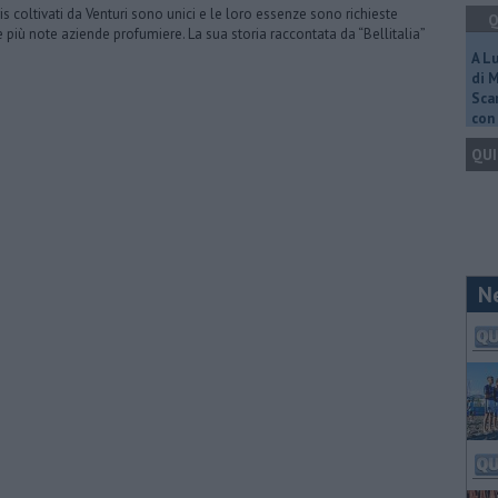
iris coltivati da Venturi sono unici e le loro essenze sono richieste
Q
e più note aziende profumiere. La sua storia raccontata da “Bellitalia”
A L
di 
Scar
con 
QUI
N