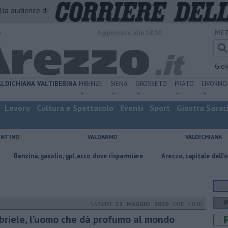
alla audience di
o
Aggiornato alle 18:50
MET
Gio
ALDICHIANA
VALTIBERINA
FIRENZE
SIENA
GROSSETO
PRATO
LIVORNO
Lavoro
Cultura e Spettacolo
Eventi
Sport
Giostra Sarac
ENTINO
VALDARNO
VALDICHIANA
, gasolio, gpl, ecco dove risparmiare
Arezzo, capitale dell’oro: l’incisio
SABATO
23 MAGGIO 2020
ORE 20:02
briele, l’uomo che dà profumo al mondo