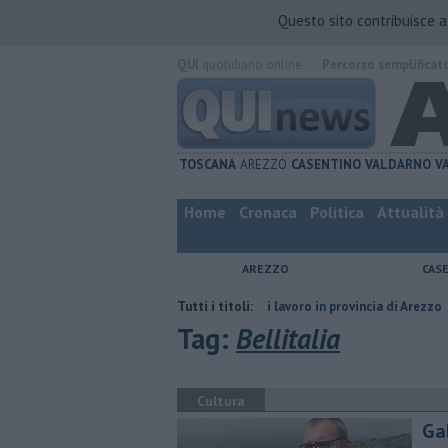
Questo sito contribuisce 
QUI
quotidiano online.
Percorso semplificat
TOSCANA
AREZZO
CASENTINO
VALDARNO
V
Home
Cronaca
Politica
Attualità
AREZZO
CAS
 compagno
​Tutte le offerte di lavoro in provincia di Arezzo
Tutti i titoli:
​Benzina
Tag:
Bellitalia
Cultura
Ga