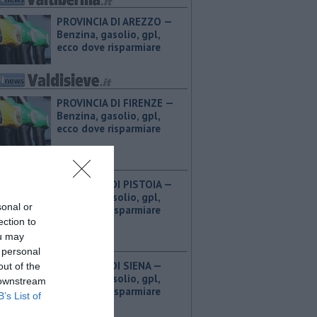
PROVINCIA DI AREZZO — ​
Benzina, gasolio, gpl,
ecco dove risparmiare
PROVINCIA DI FIRENZE — ​
Benzina, gasolio, gpl,
ecco dove risparmiare
PROVINCIA DI PISTOIA — ​
Benzina, gasolio, gpl,
sonal or
ecco dove risparmiare
ection to
ou may
 personal
PROVINCIA DI SIENA — ​
out of the
Benzina, gasolio, gpl,
 downstream
ecco dove risparmiare
B’s List of