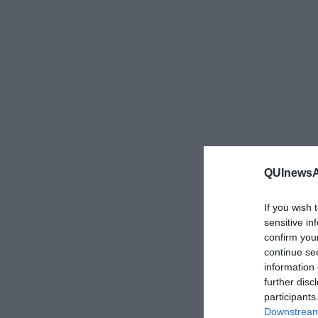
QUInewsAr
If you wish 
sensitive in
confirm you
continue se
information 
further disc
participants
Downstream 