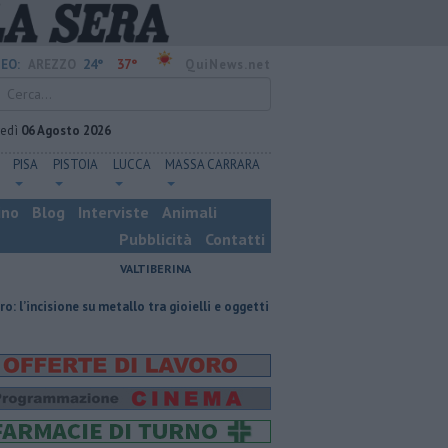
24°
37°
EO:
AREZZO
QuiNews.net
vedì
06 Agosto 2026
PISA
PISTOIA
LUCCA
MASSA CARRARA
ino
Blog
Interviste
Animali
Pubblicità
Contatti
VALTIBERINA
ne su metallo tra gioielli e oggetti personalizzati
Nascosta in un bar per