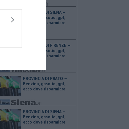
PROVINCIA DI SIENA — ​
Benzina, gasolio, gpl,
ecco dove risparmiare
PROVINCIA DI FIRENZE — ​
Benzina, gasolio, gpl,
ecco dove risparmiare
PROVINCIA DI PRATO — ​
Benzina, gasolio, gpl,
ecco dove risparmiare
PROVINCIA DI SIENA — ​
Benzina, gasolio, gpl,
ecco dove risparmiare