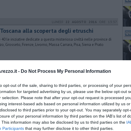
LUNEDÌ
22 AGOSTO 2016
ORE 13:37
 Toscana alla scoperta degli etruschi
e 40 le iniziative dedicate a questa misteriosa civiltà nelle province di
zo, Grosseto, Firenze, Livorno, Massa Carrara, Pisa, Siena e Prato
VENERDÌ
28 AGOSTO 2015
ORE 07:00
ezzo.it -
Do Not Process My Personal Information
 ragazze in passerella per Miss Toscana
15
to opt-out of the sale, sharing to third parties, or processing of your per
formation for targeted advertising by us, please use the below opt-out s
filate per eleggere la più bella sono in programma sabato, nella
r selection. Please note that after your opt-out request is processed y
ralissima piazza Garibaldi. Le foto di tutte le modelle
eing interest-based ads based on personal information utilized by us or
disclosed to third parties prior to your opt-out. You may separately opt-
VENERDÌ
28 AGOSTO 2015
ORE 10:20
losure of your personal information by third parties on the IAB’s list of
. This information may also be disclosed by us to third parties on the
IA
 attesa della più bella del Granducato
Participants
that may further disclose it to other third parties.