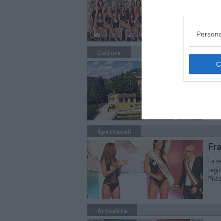
Per 
vinc
Persona
Cultura
Pr
Sono
nasco
Spettacoli
Fr
La v
regi
Pisto
Attualità