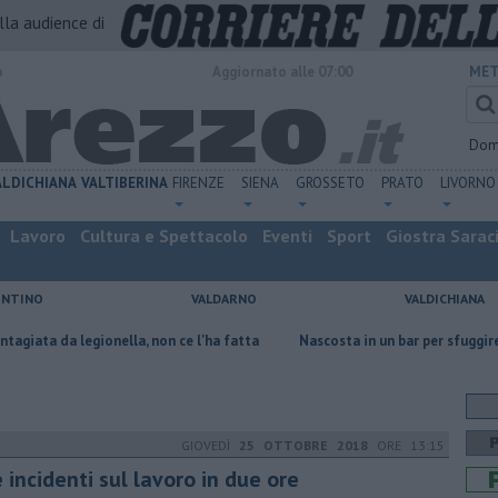
alla audience di
o
Aggiornato alle 07:00
MET
Dom
ALDICHIANA
VALTIBERINA
FIRENZE
SIENA
GROSSETO
PRATO
LIVORNO
Lavoro
Cultura e Spettacolo
Eventi
Sport
Giostra Sarac
ENTINO
VALDARNO
VALDICHIANA
gionella, non ce l'ha fatta
Nascosta in un bar per sfuggire alla furia d
GIOVEDÌ
25 OTTOBRE 2018
ORE 13:15
 incidenti sul lavoro in due ore