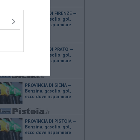
PROVINCIA DI FIRENZE — ​
Benzina, gasolio, gpl,
ecco dove risparmiare
PROVINCIA DI PRATO — ​
Benzina, gasolio, gpl,
ecco dove risparmiare
PROVINCIA DI SIENA — ​
Benzina, gasolio, gpl,
ecco dove risparmiare
PROVINCIA DI PISTOIA — ​
Benzina, gasolio, gpl,
ecco dove risparmiare