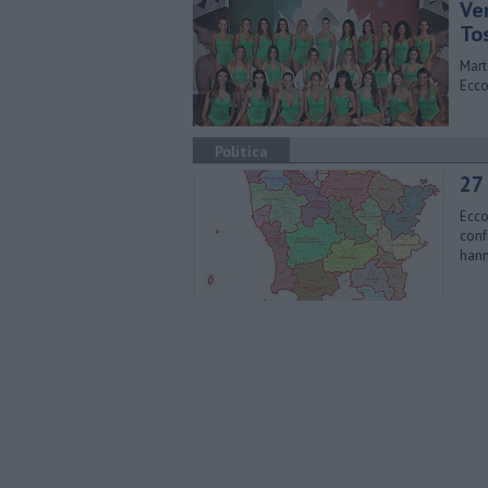
Ve
To
Mart
Ecco
Politica
27 
Ecco
conf
hann