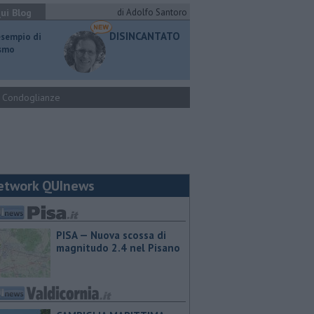
ui Blog
di Adolfo Santoro
DISINCANTATO
esempio di
ismo
Condoglianze
etwork QUInews
PISA — Nuova scossa di
magnitudo 2.4 nel Pisano