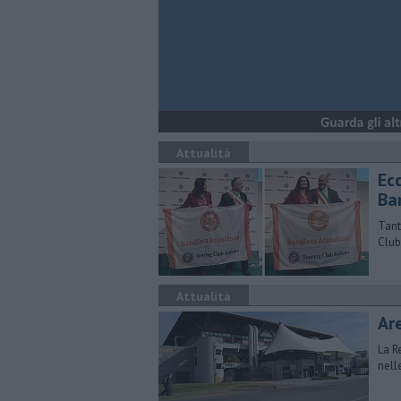
Attualità
Ecc
Ba
Tant
Club
Attualità
Are
La R
nell