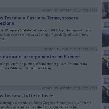
VENERDÌ
22 AGOSTO 2014
ORE 15:29
ss Toscana a Casciana Terme, stasera
lezione
 le 28 ragazze finaliste del concorso 2014. Appuntamento in piazza
baldi. Iniziativa promossa da Comune, Agenzia SyrioStar e Unione
tiva
VENERDÌ
31 LUGLIO 2015
ORE 15:41
s naturale, accorpamento con Firenze
fila per Atem 2 e punto di riferimento per gli altri 19 Comuni, tra
polese Valdelsa, il Valdarno e il Chianti
VENERDÌ
23 AGOSTO 2019
ORE 15:25
ss Toscana, tutte le fasce
iù prestigiosa è andata a Chiara Gorgeri di Santa Croce sull'Arno ma
ono state assegnate altre sette. Tutti i nomi delle vincitrici