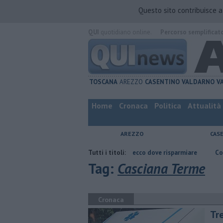
Questo sito contribuisce 
QUI
quotidiano online.
Percorso semplificat
TOSCANA
AREZZO
CASENTINO
VALDARNO
V
Home
Cronaca
Politica
Attualità
AREZZO
CAS
rezzo
​Benzina, gasolio, gpl, ecco dove risparmiare
Tutti i titoli:
Contagiata da le
Tag:
Casciana Terme
Cronaca
Tre