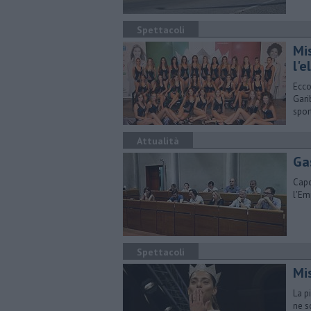
Spettacoli
Mi
l'e
Ecco
Gari
spor
Attualità
Ga
Capo
l'Em
Spettacoli
Mi
La p
ne s