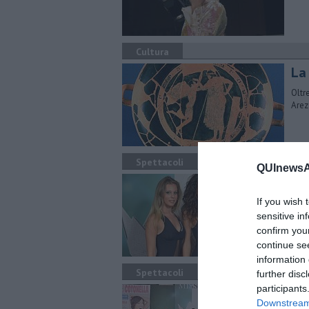
Cultura
La
Oltr
Arez
Spettacoli
QUInewsAr
30
20
If you wish 
sensitive in
Le s
confirm you
cent
continue se
information 
Spettacoli
further disc
participants
In
Downstream 