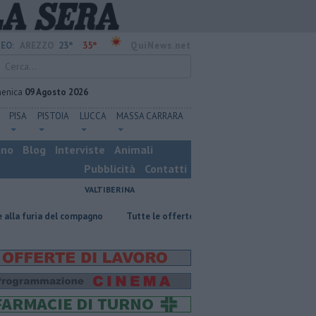
23°
35°
EO:
AREZZO
QuiNews.net
enica
09 Agosto 2026
PISA
PISTOIA
LUCCA
MASSA CARRARA
ino
Blog
Interviste
Animali
Pubblicità
Contatti
VALTIBERINA
el compagno
​Tutte le offerte di lavoro in provincia di Arezzo
​Benzi