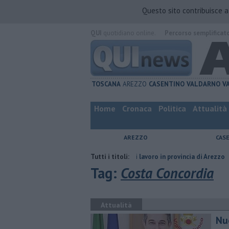
Questo sito contribuisce 
QUI
quotidiano online.
Percorso semplificat
TOSCANA
AREZZO
CASENTINO
VALDARNO
V
Home
Cronaca
Politica
Attualità
AREZZO
CAS
compagno
​Tutte le offerte di lavoro in provincia di Arezzo
Tutti i titoli:
​Benzina,
Tag:
Costa Concordia
Attualità
Nu