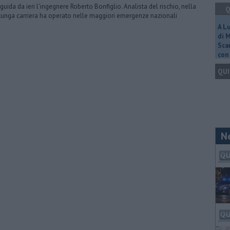
 guida da ieri l'ingegnere Roberto Bonfiglio. Analista del rischio, nella
Q
lunga carriera ha operato nelle maggiori emergenze nazionali
A L
di 
Scar
con 
QUI
N