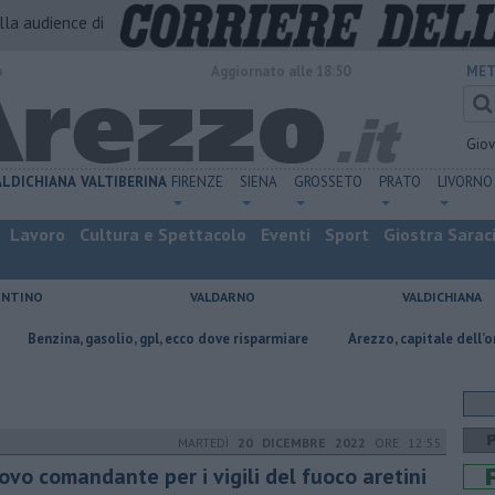
alla audience di
o
Aggiornato alle 18:50
MET
Gio
ALDICHIANA
VALTIBERINA
FIRENZE
SIENA
GROSSETO
PRATO
LIVORNO
Lavoro
Cultura e Spettacolo
Eventi
Sport
Giostra Sarac
ENTINO
VALDARNO
VALDICHIANA
 gasolio, gpl, ecco dove risparmiare
Arezzo, capitale dell’oro: l’incision
MARTEDÌ
20 DICEMBRE 2022
ORE 12:55
ovo comandante per i vigili del fuoco aretini