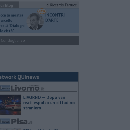
ui Blog
di Riccardo Ferrucci
INCONTRI
ucca la mostra
D'ARTE
Marcello
selli “Dialoghi
la città"
Condoglianze
etwork QUInews
LIVORNO — Dopo vari
reati espulso un cittadino
straniero