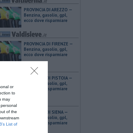
PROVINCIA DI AREZZO — ​
Benzina, gasolio, gpl,
ecco dove risparmiare
PROVINCIA DI FIRENZE — ​
Benzina, gasolio, gpl,
ecco dove risparmiare
PROVINCIA DI PISTOIA — ​
Benzina, gasolio, gpl,
sonal or
ecco dove risparmiare
ection to
ou may
 personal
out of the
PROVINCIA DI SIENA — ​
Benzina, gasolio, gpl,
 downstream
ecco dove risparmiare
B’s List of