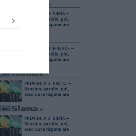
PROVINCIA DI SIENA — ​
Benzina, gasolio, gpl,
ecco dove risparmiare
PROVINCIA DI FIRENZE — ​
Benzina, gasolio, gpl,
ecco dove risparmiare
PROVINCIA DI PRATO — ​
Benzina, gasolio, gpl,
ecco dove risparmiare
PROVINCIA DI SIENA — ​
Benzina, gasolio, gpl,
ecco dove risparmiare