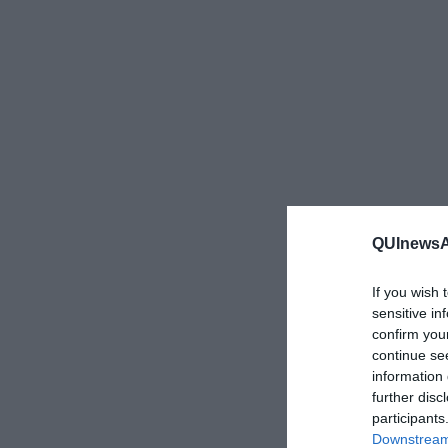
QUInewsAr
If you wish 
sensitive in
confirm you
continue se
information 
further disc
participants
Downstream 