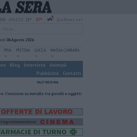
21°
37°
EO:
AREZZO
QuiNews.net
vedì
06 Agosto 2026
PISA
PISTOIA
LUCCA
MASSA CARRARA
ino
Blog
Interviste
Animali
Pubblicità
Contatti
VALTIBERINA
e su metallo tra gioielli e oggetti personalizzati
Nascosta in un bar per 