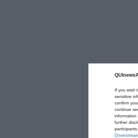
QUInewsAr
If you wish 
sensitive in
confirm you
continue se
information 
further disc
participants
Downstream 