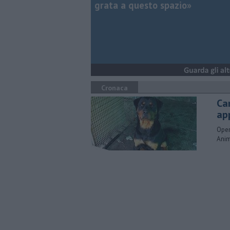
grata a questo spazio»
Cronaca
Ca
ap
Oper
Anim