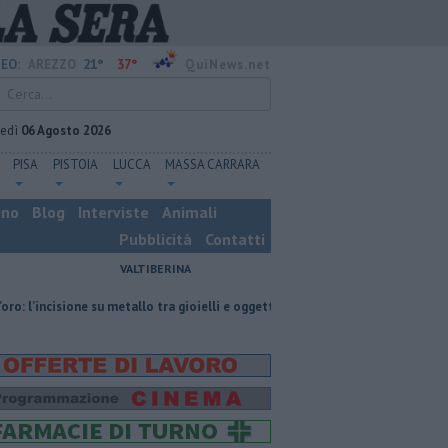
21°
37°
EO:
AREZZO
QuiNews.net
vedì
06 Agosto 2026
PISA
PISTOIA
LUCCA
MASSA CARRARA
ino
Blog
Interviste
Animali
Pubblicità
Contatti
VALTIBERINA
ne su metallo tra gioielli e oggetti personalizzati
Nascosta in un bar per