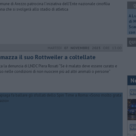
omune di Arezzo patrocina l’iniziativa dell’Ente nazionale cinofilia
Q
iana che si svolgerà allo stadio di atletica
A L
di 
Scar
con 
QUI
MARTEDÌ
07 NOVEMBRE 2023
ORE 13:00
mazza il suo Rottweiler a coltellate
ta la denuncia di LNDC Piera Rosati “Se è malato deve essere curato e
o nelle condizioni di non nuocere più ad altri animali o persone”
N