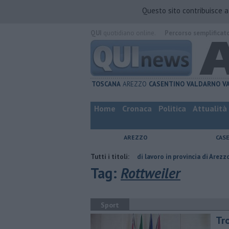
Questo sito contribuisce 
QUI
quotidiano online.
Percorso semplificat
TOSCANA
AREZZO
CASENTINO
VALDARNO
V
Home
Cronaca
Politica
Attualità
AREZZO
CAS
 compagno
​Tutte le offerte di lavoro in provincia di Arezzo
Tutti i titoli:
​Benzina
Tag:
Rottweiler
Sport
Tr