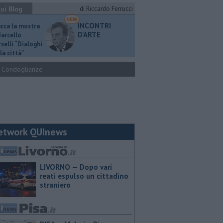
ui Blog
di Riccardo Ferrucci
INCONTRI
ucca la mostra
D'ARTE
Marcello
selli “Dialoghi
la città"
Condoglianze
etwork QUInews
LIVORNO — Dopo vari
reati espulso un cittadino
straniero