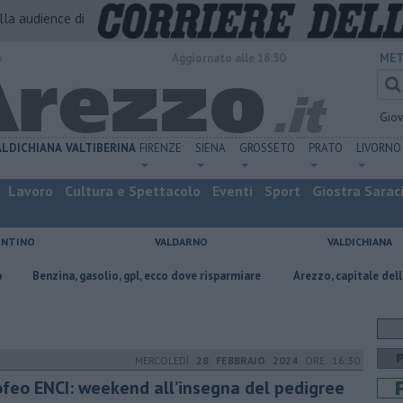
alla audience di
o
Aggiornato alle 18:50
MET
Gio
ALDICHIANA
VALTIBERINA
FIRENZE
SIENA
GROSSETO
PRATO
LIVORNO
Lavoro
Cultura e Spettacolo
Eventi
Sport
Giostra Sarac
ENTINO
VALDARNO
VALDICHIANA
, gasolio, gpl, ecco dove risparmiare
Arezzo, capitale dell’oro: l’incisio
MERCOLEDÌ
28 FEBBRAIO 2024
ORE 16:30
ofeo ENCI: weekend all’insegna del pedigree