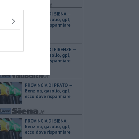
PROVINCIA DI SIENA — ​
Benzina, gasolio, gpl,
ecco dove risparmiare
PROVINCIA DI FIRENZE — ​
Benzina, gasolio, gpl,
ecco dove risparmiare
PROVINCIA DI PRATO — ​
Benzina, gasolio, gpl,
ecco dove risparmiare
PROVINCIA DI SIENA — ​
Benzina, gasolio, gpl,
ecco dove risparmiare