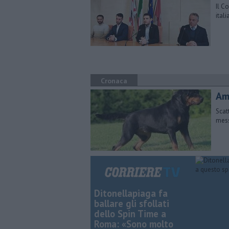
Il C
ital
Cronaca
Am
Scat
mess
Ditonellapiaga fa
ballare gli sfollati
dello Spin Time a
Roma: «Sono molto