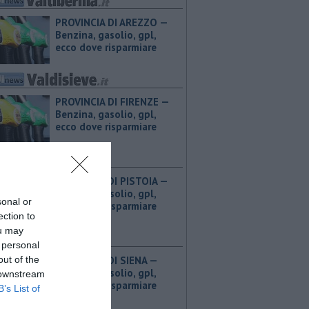
PROVINCIA DI AREZZO — ​
Benzina, gasolio, gpl,
ecco dove risparmiare
PROVINCIA DI FIRENZE — ​
Benzina, gasolio, gpl,
ecco dove risparmiare
PROVINCIA DI PISTOIA — ​
Benzina, gasolio, gpl,
sonal or
ecco dove risparmiare
ection to
ou may
 personal
out of the
PROVINCIA DI SIENA — ​
Benzina, gasolio, gpl,
 downstream
ecco dove risparmiare
B’s List of