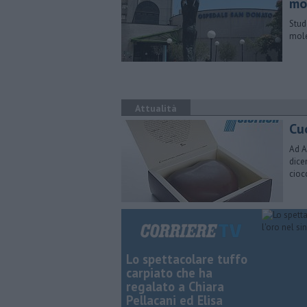
mo
​Stu
mole
Attualità
Cuo
Ad A
dice
cioc
Lo spettacolare tuffo
carpiato che ha
regalato a Chiara
Pellacani ed Elisa