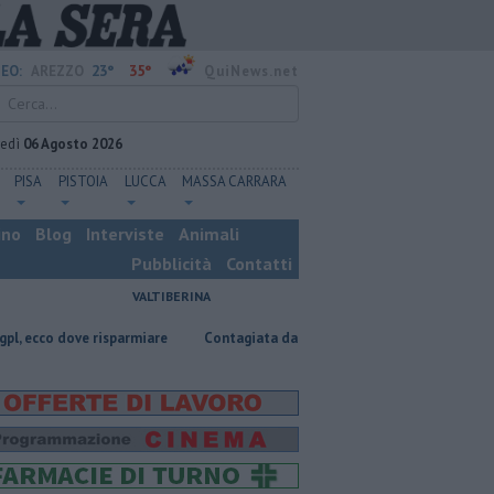
23°
35°
EO:
AREZZO
QuiNews.net
vedì
06 Agosto 2026
PISA
PISTOIA
LUCCA
MASSA CARRARA
ino
Blog
Interviste
Animali
Pubblicità
Contatti
VALTIBERINA
dove risparmiare
Contagiata da legionella, non ce l'ha fatta
Nascost