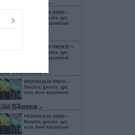
PROVINCIA DI SIENA — ​
Benzina, gasolio, gpl,
ecco dove risparmiare
PROVINCIA DI FIRENZE — ​
Benzina, gasolio, gpl,
ecco dove risparmiare
PROVINCIA DI PRATO — ​
Benzina, gasolio, gpl,
ecco dove risparmiare
PROVINCIA DI SIENA — ​
Benzina, gasolio, gpl,
ecco dove risparmiare