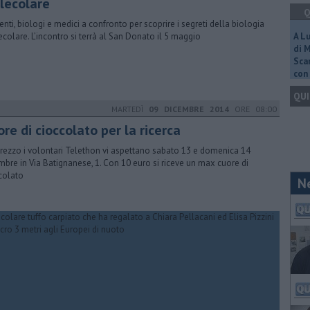
lecolare
Q
denti, biologi e medici a confronto per scoprire i segreti della biologia
colare. L’incontro si terrà al San Donato il 5 maggio
A L
di 
Scar
con 
QUI
MARTEDÌ
09 DICEMBRE 2014
ORE 08:00
re di cioccolato per la ricerca
rezzo i volontari Telethon vi aspettano sabato 13 e domenica 14
mbre in Via Batignanese, 1. Con 10 euro si riceve un max cuore di
colato
N