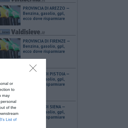
PROVINCIA DI AREZZO — ​
Benzina, gasolio, gpl,
ecco dove risparmiare
PROVINCIA DI FIRENZE — ​
Benzina, gasolio, gpl,
ecco dove risparmiare
PROVINCIA DI PISTOIA — ​
Benzina, gasolio, gpl,
sonal or
ecco dove risparmiare
ection to
ou may
 personal
PROVINCIA DI SIENA — ​
out of the
Benzina, gasolio, gpl,
 downstream
ecco dove risparmiare
B’s List of