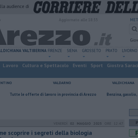
alla audience di
o
Aggiornato alle 18:55
MET
Gio
ALDICHIANA
VALTIBERINA
FIRENZE
SIENA
GROSSETO
PRATO
LIVORNO
Lavoro
Cultura e Spettacolo
Eventi
Sport
Giostra Sarac
ENTINO
VALDARNO
VALDICHIANA
 le offerte di lavoro in provincia di Arezzo
​Benzina, gasolio, gpl, ecco 
VENERDÌ
02 MAGGIO 2025
ORE 12:47
e scoprire i segreti della biologia