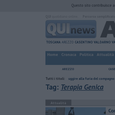
Questo sito contribuisce 
QUI
quotidiano online.
Percorso semplificat
TOSCANA
AREZZO
CASENTINO
VALDARNO
V
Home
Cronaca
Politica
Attualità
AREZZO
CAS
atta
Nascosta in un bar per sfuggire alla furia del compagno
Tutti i titoli:
​Tutte
Tag:
Terapia Genica
Attualità
Com