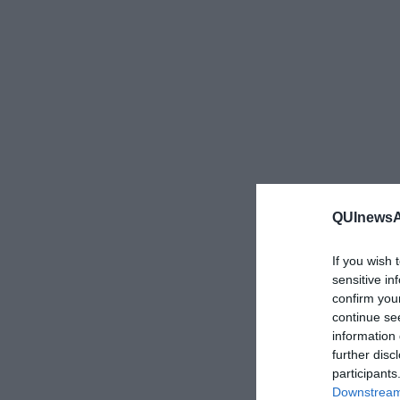
QUInewsAr
If you wish 
sensitive in
confirm you
continue se
information 
further disc
participants
Downstream 