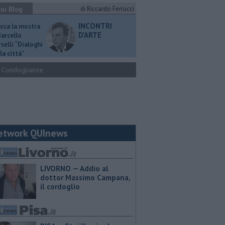
ui Blog
di Riccardo Ferrucci
INCONTRI
ucca la mostra
D'ARTE
Marcello
selli “Dialoghi
la città"
Condoglianze
etwork QUInews
LIVORNO — Addio al
dottor Massimo Campana,
il cordoglio