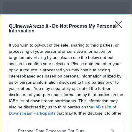
"Tate" è stato presentato in Provincia. Presenti il presidente di CNA
QUInewsArezzo.it -
Do Not Process My Personal
Arezzo, Fabio Mascagni e Lucia Bernini, presidente di CNA
Information
Turismo Arezzo. All’evento hanno partecipato attori istituzionali, la
presidente della Provincia Silvia Chiassai Martini, il presidente della
If you wish to opt-out of the sale, sharing to third parties, or
Camera di Commercio Massimo Guasconi e il presidente della
processing of your personal or sensitive information for
Fondazione InTour, Simone Cherici, Sonia Pallai per Anci Toscana,
targeted advertising by us, please use the below opt-out
Elisabetta Norfini, presidente CNA Turismo e Commercio Toscana,
section to confirm your selection. Please note that after your
accanto a operatori del settore turismo e accoglienza, come
Antonio Massa del ‘Birrificio Valdarno superiore’, Neri Guicciardini
opt-out request is processed you may continue seeing
Corsi Salvati, dell’Associazione Dimore Storiche italiane, Mario
interest-based ads based on personal information utilized by
Carniani del Centro Cuide Turismo Firenze e Toscana. Hanno
us or personal information disclosed to third parties prior to
condiviso il percorso e confermato la disponibilità a collaborare con
your opt-out. You may separately opt-out of the further
CNA, i rappresentanti degli Ambiti Turistici presenti a partire da
disclosure of your personal information by third parties on the
Nicola Benini, Sindaco di Bucine, Paolo Pestelli, DMO Comune di
IAB’s list of downstream participants. This information may
Pratovecchio Stia, Ilaria Lorenzini, assessore al turismo del
also be disclosed by us to third parties on the
IAB’s List of
Comune di Anghiari. Le conclusioni sono state affidate a Luca
Downstream Participants
that may further disclose it to other
Tonini, presidente di CNA Toscana e Fabio Mascagni, presidente di
third parties.
CNA Arezzo.
Personal Data Processing Opt Outs
‘Tate’ trova forma anche in un catalogo che raccoglie percorsi