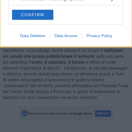
esperienziali e turistici da proporre ai visitatori. L’iniziativa parte da
lontano come spiega
Fabio Mascagni
:" L’idea è quella di
CONFIRM
collaborare dando ai
piccoli e medi imprenditori
la possibilità di
portare avanti le loro attività, mentre CNA diventa la vetrina grazie
alla quale farsi conoscere a livello nazionale e internazionale”.
Data Deletion
Data Access
Privacy Policy
“Tutti quelli che ci vogliono sostenere sono ben accetti - afferma
Lucia Bernini
. Tate in questi anni è cresciuto, con nuove
esperienze, nuovi alloggi, nuove adesioni. Lo scopo è
realizzare
un canale che possa pubblicizzare il territorio
nella sua parte
più autentica,
l’orafo, il calzolaio, il birraio
e offrire ai turisti
davvero l’esperienza di Arezzo”. L’artigianato, al pari del paesaggio
e dell’arte, diventa quindi esso stesso un’attrazione grazie a Tate.
Al centro del progetto ci sono anche le guide turistiche
‘ambasciatrici’ del territorio, presenti all’iniziativa con Rachele Fusai
del Centro Guide Arezzo e Provincia, in grado di trasmettere ai
visitatori non solo conoscenze ma anche emozioni.