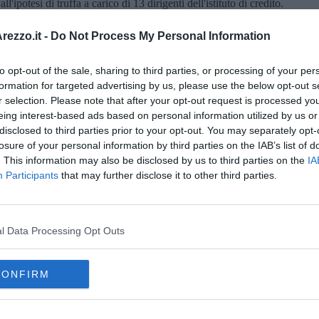
l'ipotesi di truffa a carico di 13 dirigenti dell'istituto di credito.
agistrato del tribunale di Arezzo che avrebbe dovuto decidere è
ze di riorganizzazione - spiegano i risparmiatori - Ma ora la
ezzo.it -
Do Not Process My Personal Information
to opt-out of the sale, sharing to third parties, or processing of your per
formation for targeted advertising by us, please use the below opt-out s
r selection. Please note that after your opt-out request is processed y
eing interest-based ads based on personal information utilized by us or
disclosed to third parties prior to your opt-out. You may separately opt-
oscana iscriviti alla
Newsletter QUInews - ToscanaMedia.
losure of your personal information by third parties on the IAB’s list of
amente nella tua casella di posta.
. This information may also be disclosed by us to third parties on the
IA
Participants
that may further disclose it to other third parties.
l Data Processing Opt Outs
 bancarotta
CONFIRM
 dell'unione europea
lussemburgo
nca
stampa
perun
fondo interbancario di tutela dei depositi