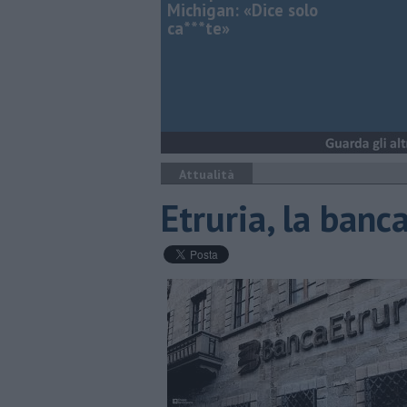
Michigan: «Dice solo
ca***te»
Attualità
Etruria, la banc