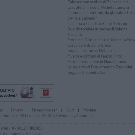
Tabasco senza filtro di Tabasco n.6
Ci vuole un fisico di Michele Campisi
Economia e territorio, da globale a loca
Daniele Salvadori
La dama a scacchi di Carlo Belciani
Due chiacchiere in cucina di Sabrina
Rossello
Storie dell'altro secolo di Marcella Bito
Easy ridere di Dario Greco
Legami d'amore di Malena ...
Musica e dintorni di Fausto Pirìto
Parole milonguere di Maria Caruso
Lo sguardo di Don Armando Zappolini
Leggere di Roberto Cerri
er
|
Privacy
|
Privacy Nielsen
|
Durc
|
Provider
di Firenze n. 5935 del 27.09.2013. Powered by
Aperion.it
Martelli, 8 - 50129 FIRENZE
toscanamediachannel.it