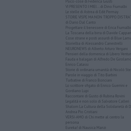
Psico-cose di Federica Giusti
VI PRESENTO I MIEI... di Dino Fiumalbi
Le stelle di Astrea di Edit Permay
STORIE VISPE MA NON TROPPO DISTR
di Dario Dal Canto
Progettare il benessere di Erica Fiumalbi
La Toscana della birra di Davide Cappan
Cose strane e posti assurdi di Blue Lam
Storielba di Alessandro Canestrelli
NEURONEWS di Alberto Arturo Vergani
Pensieri della domenica di Libero Ventur
Fauda e balagan di Alfredo De Girolam
Enrico Catassi
Storie di ordinaria umanità di Nicolò Ste
Parole in viaggio di Tito Barbini
Turbative di Franco Bonciani
Lo scrittore sfigato di Enrico Guerrini e
Gordiano Lupi
Raccontare di Gusto di Rubina Rovini
Legalità e non solo di Salvatore Calleri
Shalom La Cultura della Solidarietà di 
Andrea Pio Cristiani
VERSI-AMO di Chi mette al centro la
persona
Eureka! di Nausica Manzi