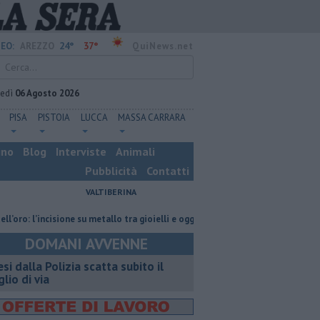
24°
37°
EO:
AREZZO
QuiNews.net
vedì
06 Agosto 2026
PISA
PISTOIA
LUCCA
MASSA CARRARA
ino
Blog
Interviste
Animali
Pubblicità
Contatti
VALTIBERINA
’incisione su metallo tra gioielli e oggetti personalizzati
Nascosta in un
DOMANI AVVENNE
esi dalla Polizia scatta subito il
glio di via