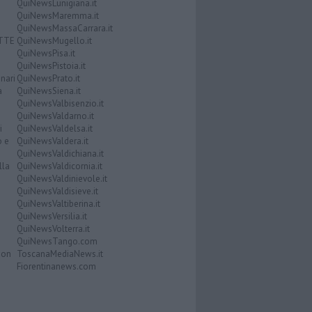
QuiNewsLunigiana.it
QuiNewsMaremma.it
QuiNewsMassaCarrara.it
ATTE
QuiNewsMugello.it
QuiNewsPisa.it
QuiNewsPistoia.it
nari
QuiNewsPrato.it
a
QuiNewsSiena.it
QuiNewsValbisenzio.it
QuiNewsValdarno.it
i
QuiNewsValdelsa.it
o e
QuiNewsValdera.it
QuiNewsValdichiana.it
lla
QuiNewsValdicornia.it
QuiNewsValdinievole.it
QuiNewsValdisieve.it
QuiNewsValtiberina.it
QuiNewsVersilia.it
QuiNewsVolterra.it
QuiNewsTango.com
Don
ToscanaMediaNews.it
Fiorentinanews.com