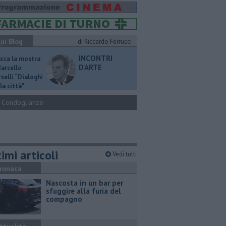
ui Blog
di Riccardo Ferrucci
INCONTRI
ucca la mostra
D'ARTE
Marcello
selli “Dialoghi
la città"
Condoglianze
imi articoli
Vedi tutti
ronaca
Nascosta in un bar per
sfuggire alla furia del
compagno