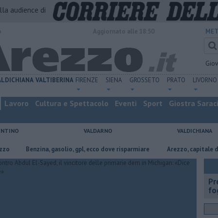
alla audience di
o
Aggiornato alle 18:50
MET
Gio
ALDICHIANA
VALTIBERINA
FIRENZE
SIENA
GROSSETO
PRATO
LIVORNO
Lavoro
Cultura e Spettacolo
Eventi
Sport
Giostra Sarac
ENTINO
VALDARNO
VALDICHIANA
​Benzina, gasolio, gpl, ecco dove risparmiare
Arezzo, capitale dell’oro: l
Pr
fo