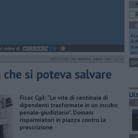
Q
A L
di 
Scar
con 
MERCOLEDÌ
20 MARZO 2019
ORE 16:30
QUI
a che si poteva salvare
Ult
Fisac Cgil: "Le vite di centinaia di
C
dipendenti trasformate in un incubo
penale-giudiziario". Domani
risparmiatori in piazza contro la
prescrizione