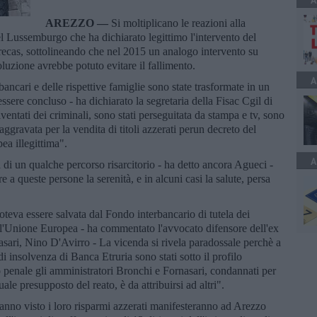
A
AREZZO —
Si moltiplicano le reazioni alla
el Lussemburgo che ha dichiarato legittimo l'intervento del
recas, sottolineando che nel 2015 un analogo intervento su
isoluzione avrebbe potuto evitare il fallimento.
A
bancari e delle rispettive famiglie sono state trasformate in un
ssere concluso - ha dichiarato la segretaria della Fisac Cgil di
entati dei criminali, sono stati perseguitata da stampa e tv, sono
a aggravata per la vendita di titoli azzerati perun decreto del
a illegittima".
A
di un qualche percorso risarcitorio - ha detto ancora Agueci -
 a queste persone la serenità, e in alcuni casi la salute, persa
teva essere salvata dal Fondo interbancario di tutela dei
ell'Unione Europea - ha commentato l'avvocato difensore dell'ex
sari, Nino D'Avirro - La vicenda si rivela paradossale perchè a
 insolvenza di Banca Etruria sono stati sotto il profilo
ilo penale gli amministratori Bronchi e Fornasari, condannati per
uale presupposto del reato, è da attribuirsi ad altri".
anno visto i loro risparmi azzerati manifesteranno ad Arezzo