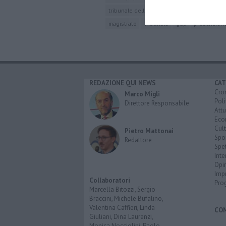
tribunale dell'unione europea
giuseppe f
magistrato
tribunale
gup
prescrizion
REDAZIONE QUI NEWS
CAT
Cro
Marco Migli
Poli
Direttore Responsabile
Attu
Eco
Cult
Pietro Mattonai
Spo
Redattore
Spet
Inte
Opi
Imp
Collaboratori
Pro
Marcella Bitozzi, Sergio
Braccini, Michele Bufalino,
Valentina Caffieri, Linda
CO
Giuliani, Dina Laurenzi,
Monica Nocciolini, Paolo