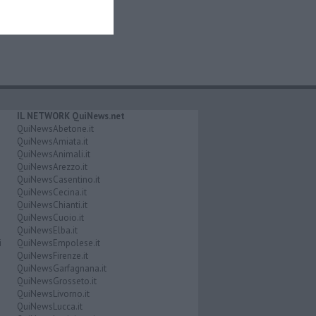
IL NETWORK QuiNews.net
QuiNewsAbetone.it
QuiNewsAmiata.it
QuiNewsAnimali.it
QuiNewsArezzo.it
QuiNewsCasentino.it
QuiNewsCecina.it
QuiNewsChianti.it
QuiNewsCuoio.it
QuiNewsElba.it
i
QuiNewsEmpolese.it
QuiNewsFirenze.it
QuiNewsGarfagnana.it
QuiNewsGrosseto.it
QuiNewsLivorno.it
QuiNewsLucca.it