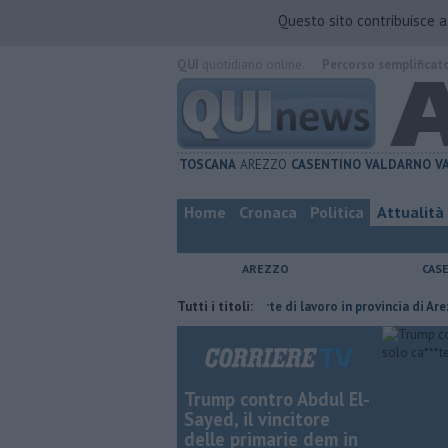
Questo sito contribuisce 
QUI
quotidiano online.
Percorso semplificat
TOSCANA
AREZZO
CASENTINO
VALDARNO
V
Home
Cronaca
Politica
Attualità
AREZZO
CAS
uria del compagno
​Tutte le offerte di lavoro in provincia di Arezzo
Tutti i titoli:
Trump contro Abdul El-
Sayed, il vincitore
delle primarie dem in