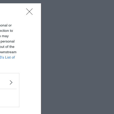
sonal or
ection to
ou may
 personal
out of the
 downstream
B’s List of