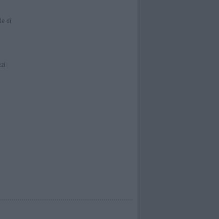
le di
zzi