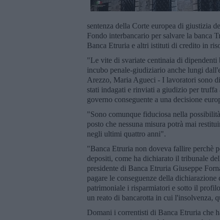
sentenza della Corte europea di giustizia d
Fondo interbancario per salvare la banca T
Banca Etruria e altri istituti di credito in r
"Le vite di svariate centinaia di dipendenti 
incubo penale-giudiziario anche lungi dall'e
Arezzo, Maria Agueci - I lavoratori sono div
stati indagati e rinviati a giudizio per truff
governo conseguente a una decisione europe
"Sono comunque fiduciosa nella possibilità 
posto che nessuna misura potrà mai restituire
negli ultimi quattro anni".
"Banca Etruria non doveva fallire perchè po
depositi, come ha dichiarato il tribunale d
presidente di Banca Etruria Giuseppe Forna
pagare le conseguenze della dichiarazione di
patrimoniale i risparmiatori e sotto il prof
un reato di bancarotta in cui l'insolvenza, q
Domani i correntisti di Banca Etruria che h