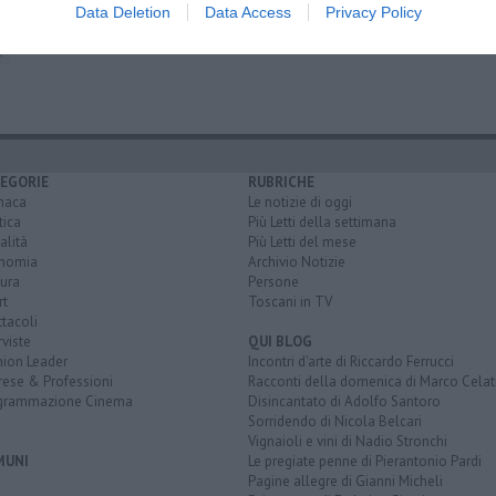
Data Deletion
Data Access
Privacy Policy
ornasari
insolvenza
bronchi
reato
bancarotta
truffa
e
EGORIE
RUBRICHE
naca
Le notizie di oggi
tica
Più Letti della settimana
alità
Più Letti del mese
nomia
Archivio Notizie
ura
Persone
rt
Toscani in TV
tacoli
rviste
QUI BLOG
nion Leader
Incontri d'arte di Riccardo Ferrucci
rese & Professioni
Racconti della domenica di Marco Celat
grammazione Cinema
Disincantato di Adolfo Santoro
Sorridendo di Nicola Belcari
Vignaioli e vini di Nadio Stronchi
MUNI
Le pregiate penne di Pierantonio Pardi
Pagine allegre di Gianni Micheli