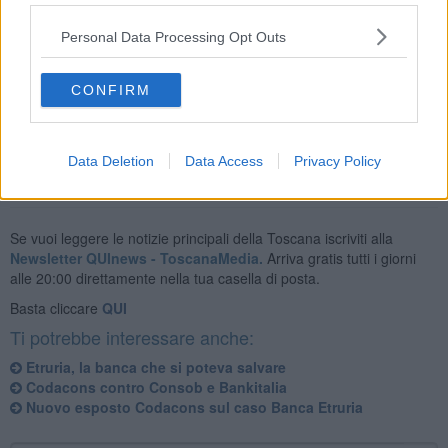
sbagliato le proprie valutazioni, costringendo il governo Rezi ad
adottare ul bail in per le quattro banche, azzerando con un colpo di
Personal Data Processing Opt Outs
spugna i risparmi degli obbligazionisti".
CONFIRM
Data Deletion
Data Access
Privacy Policy
Se vuoi leggere le notizie principali della Toscana iscriviti alla
Newsletter QUInews - ToscanaMedia.
Arriva gratis tutti i giorni
alle 20:00 direttamente nella tua casella di posta.
Basta cliccare
QUI
Ti potrebbe interessare anche:
Etruria, la banca che si poteva salvare
Codacons contro Consob e Bankitalia
Nuovo esposto Codacons sul caso Banca Etruria