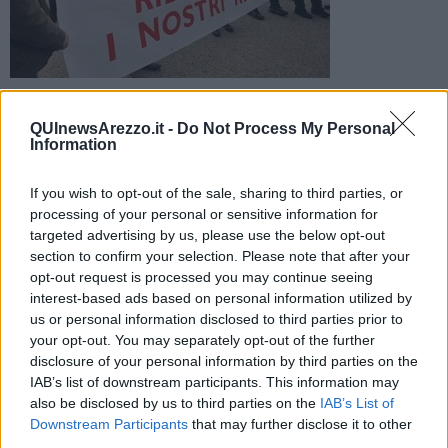
L'associazione dei consumatori promuoverà un'azione
risarcitoria "per i gravi errori commessi nella gestione delle
QUInewsArezzo.it -
Do Not Process My Personal
crisi bancarie in Italia"
Information
If you wish to opt-out of the sale, sharing to third parties, or
processing of your personal or sensitive information for
targeted advertising by us, please use the below opt-out
section to confirm your selection. Please note that after your
FIRENZE —
Codocons sta preparando una class action per
opt-out request is processed you may continue seeing
chiedere risarcimenti alla commissione dell'Unione Europea in
interest-based ads based on personal information utilized by
relazione ai "gravi errori commessi nella gestione delle crisi
us or personal information disclosed to third parties prior to
bancarie italiane". Il riferimento è in particolare alle vicende di
your opt-out. You may separately opt-out of the further
Banca Etruria, BancaMarche, CariChieti e Carife. Istituti che
disclosure of your personal information by third parties on the
avrebbero potuto essere salvati dal Fondo interbancario,
IAB’s list of downstream participants. This information may
operazione che l'UE vietò ma che poi è stata definita legittima da
una recente sentenza della Corte di Giustizia Europea.
also be disclosed by us to third parties on the
IAB’s List of
Downstream Participants
that may further disclose it to other
"La commissione Ue - spiega Codacons in una nota - ha totalmente
third parties.