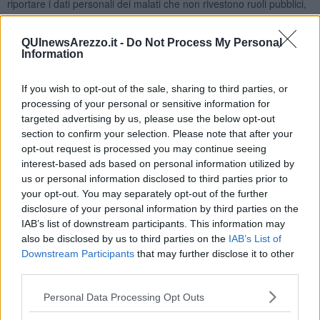
riportare i dati personali dei malati che non rivestono ruoli pubblici,
per questi ultimi nella misura in cui la conoscenza della positività
assuma rilievo in ragione del ruolo svolto. In ogni caso devono
QUInewsArezzo.it -
Do Not Process My Personal
essere evitati riferimenti particolareggiati alla situazione clinica delle
Information
persone affette dalla malattia come prescrive l’art. 10 delle Regole
deontologiche citate.
If you wish to opt-out of the sale, sharing to third parties, or
processing of your personal or sensitive information for
targeted advertising by us, please use the below opt-out
section to confirm your selection. Please note that after your
Tali cautele noi di QUInews-ToscanaMedia le adottiamo da
opt-out request is processed you may continue seeing
sempre e voi che ci leggete lo constatate ogni giorno.
interest-based ads based on personal information utilized by
L’obbligo di rispettare la dignità e la riservatezza dei malati - precisa
us or personal information disclosed to third parties prior to
il Garante - vige anche per gli
utenti dei social, a cominciare da
your opt-out. You may separately opt-out of the further
alcuni amministratori locali,
che spesso diffondono dati personali
disclosure of your personal information by third parties on the
di persone decedute o contagiate senza valutarne interamente le
IAB’s list of downstream participants. This information may
conseguenze per gli interessati e per i loro famigliari.
also be disclosed by us to third parties on the
IAB’s List of
Un obbligo però non rispettato soprattutto oggi ai tempi del
Downstream Participants
that may further disclose it to other
coronavirus, perchè troppi hanno un proprio singolare, egoistico
third parties.
concetto di libertà e di democrazia.
Personal Data Processing Opt Outs
Piero Calamandrei,
nel dopoguerra del secolo scorso,
ne “Lo
Stato siamo noi” scriveva
“Che cosa vuol dire libertà, che cosa vuol