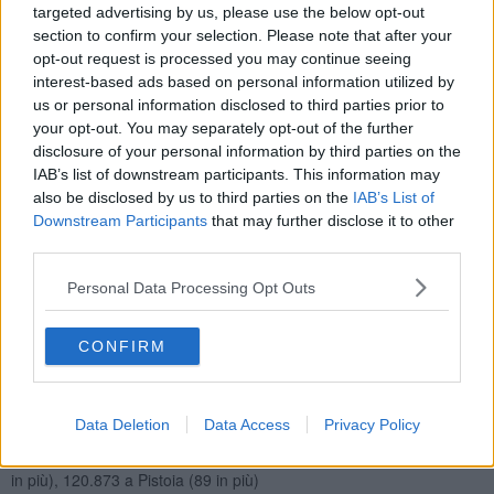
targeted advertising by us, please use the below opt-out
section to confirm your selection. Please note that after your
opt-out request is processed you may continue seeing
interest-based ads based on personal information utilized by
I guariti oggi sono
1.174
per un totale di 1.462.098 persone che
us or personal information disclosed to third parties prior to
rappresentano il 94,6% di coloro che sono stati colpiti dal Covid sul
your opt-out. You may separately opt-out of the further
territorio regionale.
disclosure of your personal information by third parties on the
Gli attualmente positivi sono oggi
72.572
, +0,2% rispetto a ieri.
IAB’s list of downstream participants. This information may
Diminuisce il numero dei ricoverati, oggi sono
597
(7 in meno
also be disclosed by us to third parties on the
IAB’s List of
rispetto a ieri), di cui
25
in terapia intensiva (1 in meno). Nel grafico
Downstream Participants
that may further disclose it to other
sottostante la situazione negli ospedali toscani.
third parties.
[gallery(0)]
Personal Data Processing Opt Outs
Altre
71.975
persone con l'infezione in corso sono in isolamento a
casa con sintomi lievi che non richiedono cure ospedaliere o prive
di sintomi (183 in più rispetto a ieri, più 0,3%).
CONFIRM
Di seguito i casi di positività sul territorio con la variazione provincia
per provincia rispetto a ieri:
Data Deletion
Data Access
Privacy Policy
Asl Toscana Centro
- sono 415.959 i casi complessivi ad oggi a
Firenze (279 in più rispetto a ieri), 101.597 in provincia di Prato (61
in più), 120.873 a Pistoia (89 in più)