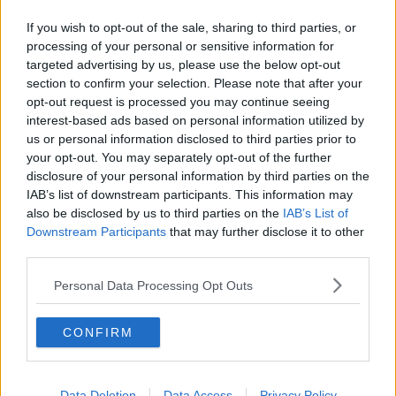
Covid, solo due casi in tutta la Toscana
If you wish to opt-out of the sale, sharing to third parties, or
Qualità della vita, Arezzo risale sette posizioni
processing of your personal or sensitive information for
targeted advertising by us, please use the below opt-out
Premio Industria Felix, realtà aretina sugli scudi
section to confirm your selection. Please note that after your
opt-out request is processed you may continue seeing
interest-based ads based on personal information utilized by
La provincia di Arezzo a un passo dalla zona
rossa
us or personal information disclosed to third parties prior to
your opt-out. You may separately opt-out of the further
Le bizze del meteo non fermano l'assalto al
disclosure of your personal information by third parties on the
Natale
IAB’s list of downstream participants. This information may
POLITICHE 2022 - Affluenza alle urne in picchiata
also be disclosed by us to third parties on the
IAB’s List of
Downstream Participants
that may further disclose it to other
Covid, 168 casi in 24 ore nell'Aretino
third parties.
Covid, Natale con 928 nuovi contagi fra i toscani
Personal Data Processing Opt Outs
Covid in Toscana, 339 ricoverati e 322 nuovi casi
CONFIRM
Covid, Toscana senza vittime e con meno di 200
contagi
Data Deletion
Data Access
Privacy Policy
Pasqua con la neve sulle vette toscane