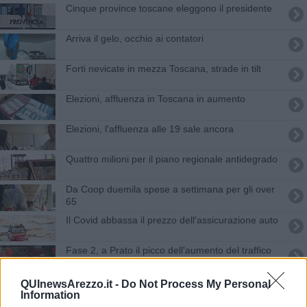
Cinque province toscane eleggono il presidente
Arriva il gelo, occhio ai contatori
Forti nevicate in mezza Toscana, strade in tilt
Elezioni, affluenza in Toscana in aumento
Elezioni, l'affluenza alle 19 sale ancora
Quattro milioni per il piano regionale antidegrado
Da Coop duemila spese a settimana per gli over
65
Il Covid abbassa il prezzo dell'assicurazione auto
Fase 2, a Prato il picco dell'aumento del traffico
Covid, nessun contagio ma ancora un morto
QUInewsArezzo.it -
Do Not Process My Personal
Information