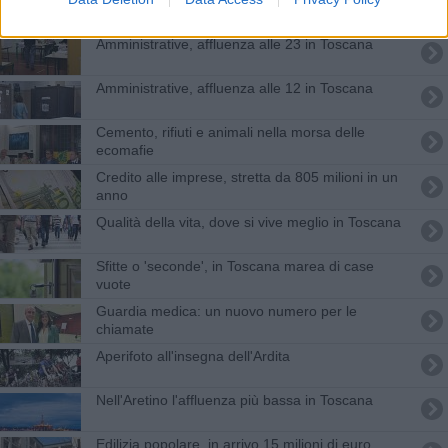
Amministrative, affluenza alle 23 in Toscana
Amministrative, affluenza alle 12 in Toscana
Cemento, rifiuti e animali nella morsa delle
ecomafie
Credito alle imprese, stretta da 805 milioni in un
anno
Qualità della vita, dove si vive meglio in Toscana
Sfitte o 'seconde', in Toscana marea di case
vuote
Guardia medica: un nuovo numero per le
chiamate
Aperifoto all'insegna dell'Ardita
Nell'Aretino l'affluenza più bassa in Toscana
Edilizia popolare, in arrivo 15 milioni di euro