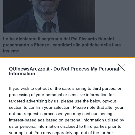
Lo ha dichiarato il segretario del Psi Riccardo Nencini
presentando a Firenze i candidati alle politiche della lista
Insieme
QUInewsArezzo.it -
Do Not Process My Personal
Information
FIRENZE —
Presentazione ufficiale nel capoluogo toscano dei
If you wish to opt-out of the sale, sharing to third parties, or
candidati alle politiche della lista Insieme, componente della
processing of your personal or sensitive information for
coalizione del centrosinistra.
targeted advertising by us, please use the below opt-out
section to confirm your selection. Please note that after your
Riccardo Nencini, viceministro alle infrastrutture, segretario del Psi
opt-out request is processed you may continue seeing
e candidato per il centrosinistra nel collegio uninominale del Senato
interest-based ads based on personal information utilized by
ad Arezzo, ha dichiarato di essere convinto che "in Toscana si
us or personal information disclosed to third parties prior to
possano vincere tutti i collegi".
your opt-out. You may separately opt-out of the further