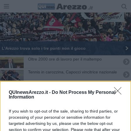
L’Arezzo trova solo i tre punti non il gioco
Oltre 2000 ore di lavoro per il maltempo
Tennis in carozzina, Capocci vincitrice nazionale
Gubbio-Arezzo: 1-1 CRONACA e commento
QUInewsArezzo.it -
Do Not Process My Personal
Information
Confartigianato, un'aretina al tavolo nazionale
Le interrogazioni di oggi in consiglio comunale
If you wish to opt-out of the sale, sharing to third parties, or
processing of your personal or sensitive information for
Towanda dem, la rivolta delle donne Pd
targeted advertising by us, please use the below opt-out
section to confirm your selection. Please note that after your