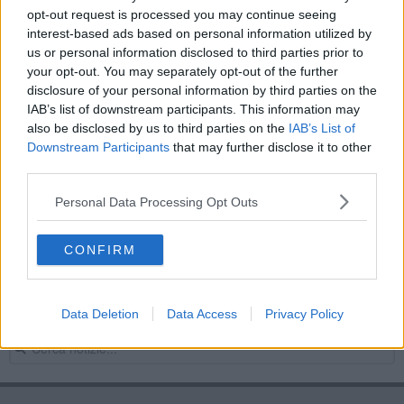
opt-out request is processed you may continue seeing
Scontro sulla Regionale, auto ribaltata
interest-based ads based on personal information utilized by
us or personal information disclosed to third parties prior to
IL PAGELLONE Arezzo, fallito il primo match point
your opt-out. You may separately opt-out of the further
disclosure of your personal information by third parties on the
Arezzo non ti fermare, arriva lo Scandicci
IAB’s list of downstream participants. This information may
also be disclosed by us to third parties on the
IAB’s List of
Il Bsc Arezzo vince il campionato di serie A2
Downstream Participants
that may further disclose it to other
third parties.
"Si può vincere in tutti i collegi toscani"
Personal Data Processing Opt Outs
​Ballottaggio, faccia a faccia Ralli-Donati
CONFIRM
Arezzo che tonfo, crolla contro l’Ostia Mare (3-0)
Festa del Papà, boom di congedi di paternità
Data Deletion
Data Access
Privacy Policy