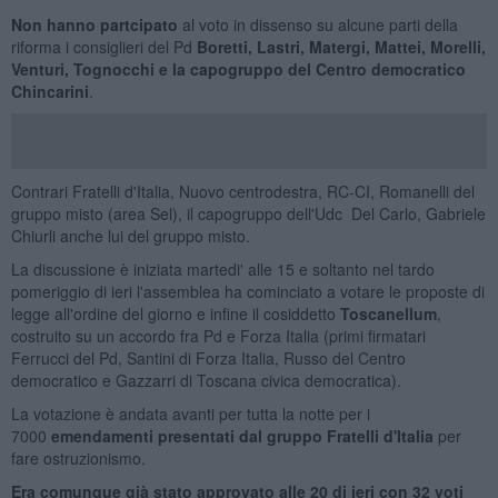
Non hanno partcipato
al voto in dissenso su alcune parti della
riforma i consiglieri del Pd
Boretti, Lastri, Matergi, Mattei, Morelli,
Venturi, Tognocchi e la capogruppo del Centro democratico
Chincarini
.
Contrari Fratelli d'Italia, Nuovo centrodestra, RC-CI, Romanelli del
gruppo misto (area Sel), il capogruppo dell'Udc Del Carlo, Gabriele
Chiurli anche lui del gruppo misto.
La discussione è iniziata martedi' alle 15 e soltanto nel tardo
pomeriggio di ieri l'assemblea ha cominciato a votare le proposte di
legge all'ordine del giorno e infine il cosiddetto
Toscanellum
,
costruito su un accordo fra Pd e Forza Italia (primi firmatari
Ferrucci del Pd, Santini di Forza Italia, Russo del Centro
democratico e Gazzarri di Toscana civica democratica).
La votazione è andata avanti per tutta la notte per i
7000
emendamenti presentati dal gruppo Fratelli d'Italia
per
fare ostruzionismo.
Era comunque già stato approvato alle 20 di ieri con 32 voti