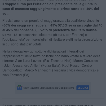
il
doppio turno per l’elezione del presidente della giunta in
caso di mancato raggiungimento al primo turno del 40% dei
voti.
Previsti anche un premio di maggioranza alla coalizione vincent
e
(60% dei seggi se si supera il 45% 57,5% se si raccoglie dal 40
al 45% dei consensi), il voto di preferenza facilitato donna-
uomo
, 13 circoscrizioni elettorali (di cui 4 per Firenze) e
l'obbligatorieta' per i consiglieri di risultare eletti nella circoscrizione
in cui sono stati più' votati.
Nella videogallery qui sotto le dichiarazioni integrali dei
rappresentanti delle forze politiche che hano votato a favore della
riforma: Gian Luca Lazzeri (Piu' Toscana Ncd), Marco Carraresi
(Udc), Alessandro Antichi (Forza Italia), Rudi Russo (Centro
Democratico), Marco Manneschi (Toscana civica democratica) e
Ivan Ferrucci (Pd).
Se vuoi leggere le notizie principali della Toscana iscriviti alla