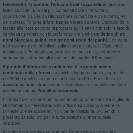
favorevoli e 18 contrari l'articolo 8 del Toscanellum
, quello sul
listino bloccato, uno dei piu' contestati dalle altre forze di
opposizione, da Sel, da Rifondazione comunista e da 9 consiglieri
dello stesso Pd (
che infatti hanno votato contro
). L'articolo dà la
facoltà alle forze politiche di proporre agli elettori non solo le liste di
candidati da votare con le preferenze ma anche
un listino di tre
nomi bloccato, quindi con tre nomi scelti dai partiti.
I tre nomi
non saranno però' pubblicati sulla scheda elettorale. Visto che è
facoltativo, il Pd ha già annunciato che non lo utilizzerà mentre
certamente lo faranno gli esponenti del partito di Berlusconi.
E proprio il ritorno delle preferenze è la grande novità
contenuta nella riforma
. La vecchia legge regionale, approvata
nel 2004 e anch'essa frutto di un'intesa fra Pd e Forza Italia,
le
aveva eliminate
introducendo le liste bloccate che poi sono state
inserite anche nel
Porcellum nazionale
.
I firmatari del Toscanellum hanno tenuto duro anche sulle soglie di
sbarramento differenziate, altro articolo su cui sono piovute le
richieste di emendamento: 10% per le coalizione, 5% per chi si
presenta da solo, 3% per le forze politiche all'interno delle
coalizioni.
Introdotto per la prima volta in una legge elettorale regionale