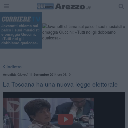
"
Jovanotti chiama sul
palco i suoi musicisti
e omaggia Guccini:
«Tutti noi gli
dobbiamo qualcosa»
Indietro
,
Giovedì
ore 06:10
Attualità
11 Settembre 2014
La Toscana ha una nuova legge elettorale