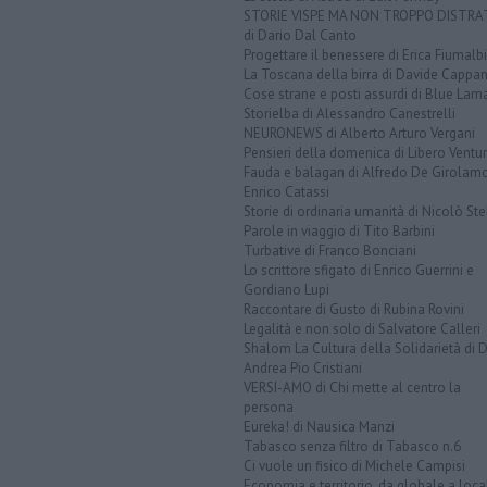
STORIE VISPE MA NON TROPPO DISTR
di Dario Dal Canto
Progettare il benessere di Erica Fiumalbi
La Toscana della birra di Davide Cappan
Cose strane e posti assurdi di Blue Lam
Storielba di Alessandro Canestrelli
NEURONEWS di Alberto Arturo Vergani
Pensieri della domenica di Libero Ventur
Fauda e balagan di Alfredo De Girolam
Enrico Catassi
Storie di ordinaria umanità di Nicolò Ste
Parole in viaggio di Tito Barbini
Turbative di Franco Bonciani
Lo scrittore sfigato di Enrico Guerrini e
Gordiano Lupi
Raccontare di Gusto di Rubina Rovini
Legalità e non solo di Salvatore Calleri
Shalom La Cultura della Solidarietà di 
Andrea Pio Cristiani
VERSI-AMO di Chi mette al centro la
persona
Eureka! di Nausica Manzi
Tabasco senza filtro di Tabasco n.6
Ci vuole un fisico di Michele Campisi
Economia e territorio, da globale a loca