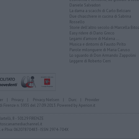
Daniele Salvadori
La dama a scacchi di Carlo Belciani
Due chiacchiere in cucina di Sabrina
Rossello
Storie dell'altro secolo di Marcella Bito
Easy ridere di Dario Greco
Legami d'amore di Malena ...
Musica e dintorni di Fausto Pirìto
Parole milonguere di Maria Caruso
Lo sguardo di Don Armando Zappolini
Leggere di Roberto Cerri
er
|
Privacy
|
Privacy Nielsen
|
Durc
|
Provider
di Firenze n. 5935 del 27.09.2013. Powered by
Aperion.it
Martelli, 8 - 50129 FIRENZE
toscanamediachannel.it
F. e P.Iva: 06207870483 - ISSN 2974-704X