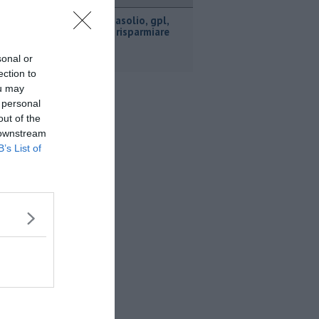
ttualità
​Benzina, gasolio, gpl,
ecco dove risparmiare
sonal or
ection to
ou may
 personal
out of the
 downstream
B’s List of