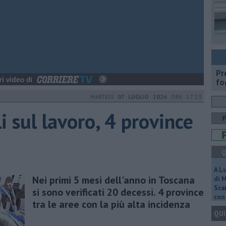
Pr
fo
MARTEDÌ
07 LUGLIO 2026
ORE 17:23
i sul lavoro, 4 province
Q
A L
Nei primi 5 mesi dell'anno in Toscana
di 
Scar
si sono verificati 20 decessi. 4 province
con 
tra le aree con la più alta incidenza
QUI