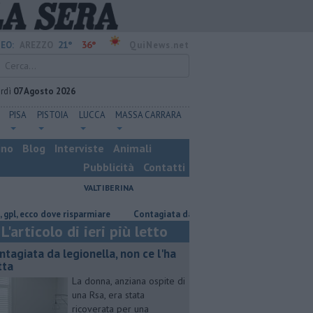
21°
36°
EO:
AREZZO
QuiNews.net
rdì
07 Agosto 2026
PISA
PISTOIA
LUCCA
MASSA CARRARA
ino
Blog
Interviste
Animali
Pubblicità
Contatti
VALTIBERINA
cco dove risparmiare
Contagiata da legionella, non ce l'ha fatta
Nas
L'articolo di ieri più letto
ntagiata da legionella, non ce l'ha
tta
La donna, anziana ospite di
una Rsa, era stata
ricoverata per una