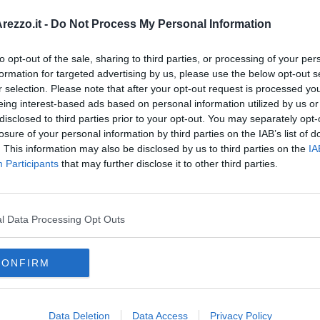
A
o posto con un infortunio mortale oltre a
Grosseto, Prato e
ezzo.it -
Do Not Process My Personal Information
to opt-out of the sale, sharing to third parties, or processing of your per
formation for targeted advertising by us, please use the below opt-out s
r selection. Please note that after your opt-out request is processed y
eing interest-based ads based on personal information utilized by us or
disclosed to third parties prior to your opt-out. You may separately opt-
oscana iscriviti alla
Newsletter QUInews - ToscanaMedia.
losure of your personal information by third parties on the IAB’s list of
amente nella tua casella di posta.
. This information may also be disclosed by us to third parties on the
IA
Participants
that may further disclose it to other third parties.
4 mesi
l Data Processing Opt Outs
i
a e muore
CONFIRM
mbardia
veneto
sicilia
puglia
toscana
emilia-romagna
tino-alto adige
marche
abruzzo
friuli-venezia giulia
molise
Data Deletion
Data Access
Privacy Policy