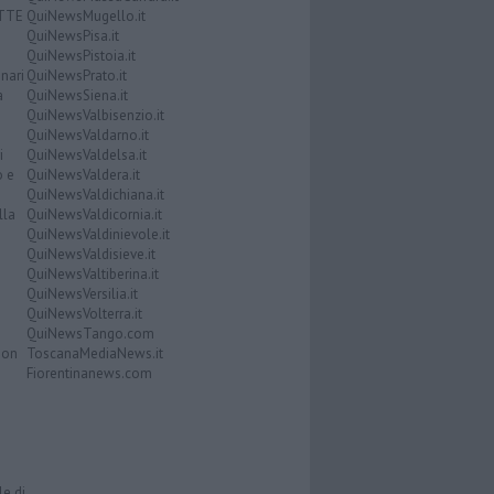
ATTE
QuiNewsMugello.it
QuiNewsPisa.it
QuiNewsPistoia.it
nari
QuiNewsPrato.it
a
QuiNewsSiena.it
QuiNewsValbisenzio.it
QuiNewsValdarno.it
i
QuiNewsValdelsa.it
o e
QuiNewsValdera.it
QuiNewsValdichiana.it
lla
QuiNewsValdicornia.it
QuiNewsValdinievole.it
QuiNewsValdisieve.it
QuiNewsValtiberina.it
QuiNewsVersilia.it
QuiNewsVolterra.it
QuiNewsTango.com
Don
ToscanaMediaNews.it
Fiorentinanews.com
le di