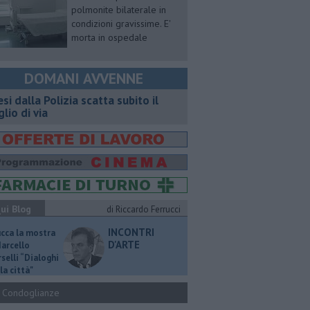
polmonite bilaterale in
condizioni gravissime. E'
morta in ospedale
DOMANI AVVENNE
esi dalla Polizia scatta subito il
glio di via
ui Blog
di Riccardo Ferrucci
INCONTRI
ucca la mostra
D'ARTE
Marcello
selli “Dialoghi
la città"
Condoglianze