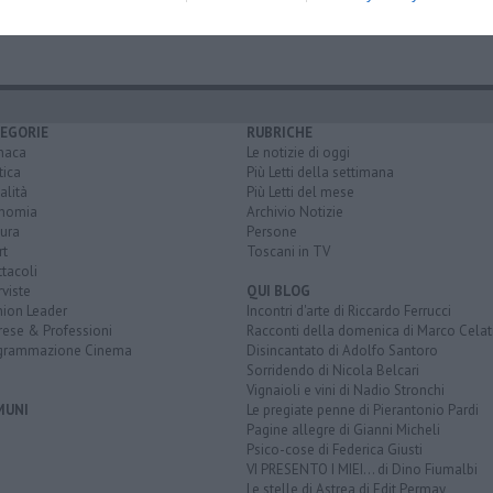
rovincia di pistoia
lucca
firenze
grosseto
siena
EGORIE
RUBRICHE
naca
Le notizie di oggi
tica
Più Letti della settimana
alità
Più Letti del mese
nomia
Archivio Notizie
ura
Persone
rt
Toscani in TV
tacoli
rviste
QUI BLOG
nion Leader
Incontri d'arte di Riccardo Ferrucci
rese & Professioni
Racconti della domenica di Marco Celat
grammazione Cinema
Disincantato di Adolfo Santoro
Sorridendo di Nicola Belcari
Vignaioli e vini di Nadio Stronchi
MUNI
Le pregiate penne di Pierantonio Pardi
Pagine allegre di Gianni Micheli
Psico-cose di Federica Giusti
VI PRESENTO I MIEI... di Dino Fiumalbi
Le stelle di Astrea di Edit Permay