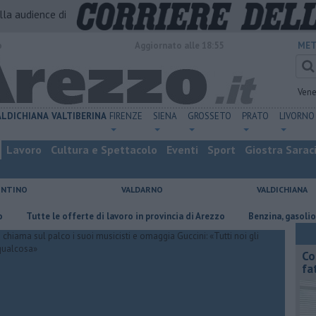
alla audience di
o
Aggiornato alle 18:55
MET
Vene
ALDICHIANA
VALTIBERINA
FIRENZE
SIENA
GROSSETO
PRATO
LIVORNO
Lavoro
Cultura e Spettacolo
Eventi
Sport
Giostra Sarac
ENTINO
VALDARNO
VALDICHIANA
utte le offerte di lavoro in provincia di Arezzo
​Benzina, gasolio, gpl, e
Co
fa