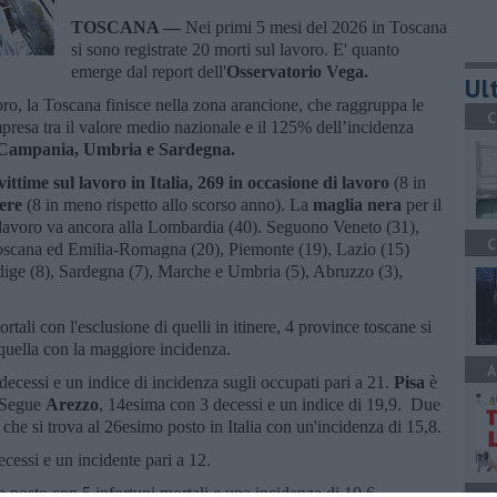
TOSCANA —
Nei primi 5 mesi del 2026 in Toscana
si sono registrate 20 morti sul lavoro. E' quanto
emerge dal report dell'
Osservatorio Vega.
Ult
oro, la Toscana finisce nella zona arancione, che raggruppa le
C
presa tra il valore medio nazionale e il 125% dell’incidenza
Campania, Umbria e Sardegna.
ttime sul lavoro in Italia,
269 in occasione di lavoro
(8 in
nere
(8 in meno rispetto allo scorso anno). La
maglia nera
per il
 lavoro va ancora alla Lombardia (40). Seguono Veneto (31),
C
 Toscana ed Emilia-Romagna (20), Piemonte (19), Lazio (15)
Adige (8), Sardegna (7), Marche e Umbria (5), Abruzzo (3),
rtali con l'esclusione di quelli in itinere, 4 province toscane si
quella con la maggiore incidenza.
A
decessi e un indice di incidenza sugli occupati pari a 21.
Pisa
è
. Segue
Arezzo
, 14esima con 3 decessi e un indice di 19,9. Due
, che si trova al 26esimo posto in Italia con un'incidenza di 15,8.
cessi e un incidente pari a 12.
o posto con 5 infortuni mortali e una incidenza di 10,6.