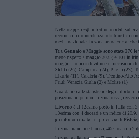
Nella mappa degli infortuni mortali sul lav
regioni con un’incidenza infortunistica com
media nazionale. In zona arancione anche
Tra Gennaio e Maggio sono state 370 le vi
meno rispetto a maggio 2025) e
101 in iti
maggior numero di vittime in occasione di
Sicilia (26), Campania (24), Puglia (23),
Liguria (11), Calabria (9), Trentino-Alto 
Friuli-Venezia Giulia (2) e Molise (1).
Guardando alle statistiche degli infortuni mo
posizionano però nella zona rossa, ovvero 
Livorno
è al 12esimo posto in Italia con 3 
13esima con 4 decessi e un indice di 20,9
gli infortuni mortali in provincia di
Pistoia
In zona arancione
Lucca
, 40esima con 2 de
In zona gialla troviamo
Firenze
, al 46esim