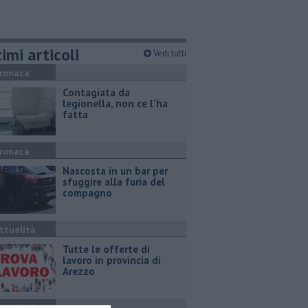
imi articoli
Vedi tutti
ronaca
Contagiata da
legionella, non ce l'ha
fatta
ronaca
Nascosta in un bar per
sfuggire alla furia del
compagno
ttualità
​Tutte le offerte di
lavoro in provincia di
Arezzo