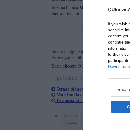
In zona bianca
Massa Carrara
, al 69esim
QUInewsAr
Siena
dove non si sono registrati decessi.
If you wish 
sensitive in
confirm you
continue se
information 
Se vuoi leggere le notizie principali della T
further disc
Arriva gratis tutti i giorni alle 20:00 dirett
participants
Basta cliccare
QUI
Downstream 
Ti potrebbe interessare anche:
Strage bianca, 15 morti sul lavoro in 
Persona
Morti sul lavoro, 12 vittime in tre mes
Dramma in azienda, operaio precipit
Tag
campania
umbria
sardegna
italia
lo
piemonte
lazio
liguria
calabria
tren