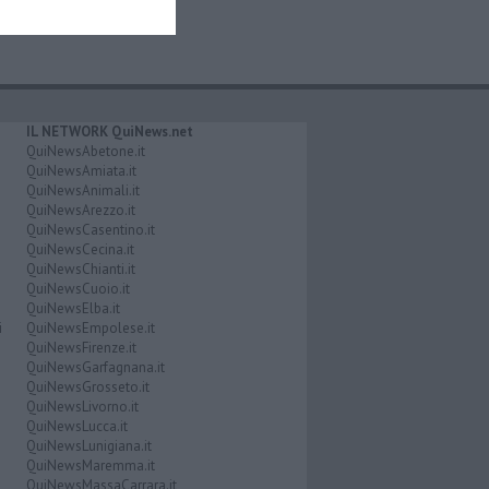
IL NETWORK QuiNews.net
QuiNewsAbetone.it
QuiNewsAmiata.it
QuiNewsAnimali.it
QuiNewsArezzo.it
QuiNewsCasentino.it
QuiNewsCecina.it
QuiNewsChianti.it
QuiNewsCuoio.it
QuiNewsElba.it
i
QuiNewsEmpolese.it
QuiNewsFirenze.it
QuiNewsGarfagnana.it
QuiNewsGrosseto.it
QuiNewsLivorno.it
QuiNewsLucca.it
QuiNewsLunigiana.it
QuiNewsMaremma.it
QuiNewsMassaCarrara.it