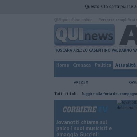
Questo sito contribuisce 
QUI
quotidiano online.
Percorso semplificat
TOSCANA
AREZZO
CASENTINO
VALDARNO
V
Home
Cronaca
Politica
Attualità
AREZZO
CAS
a fatta
Nascosta in un bar per sfuggire alla furia del compagno
Tutti i titoli:
​T
Jovanotti chiama sul
palco i suoi musicisti e
omaggia Guccini: