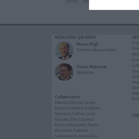
livorno
regno d'italia
pisa
arezzo
p
REDAZIONE QUI NEWS
CAT
Cro
Marco Migli
Poli
Direttore Responsabile
Attu
Eco
Cult
Pietro Mattonai
Spo
Redattore
Spet
Inte
Opi
Imp
Collaboratori
Pro
Marcella Bitozzi, Sergio
Braccini, Michele Bufalino,
Valentina Caffieri, Linda
CO
Giuliani, Dina Laurenzi,
Monica Nocciolini, Paolo
Nocentini, Gabriele
Santarnecchi, Paola Silvi.