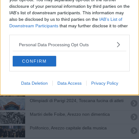
Certificato di rientro a scuola, la Toscana punta a
disclosure of your personal information by third parties on the
fare senza
IAB’s list of downstream participants. This information may
Via al grande esodo, bollino nero e allerta meteo
also be disclosed by us to third parties on the
IAB’s List of
Downstream Participants
that may further disclose it to other
Inaugurata la 22esima edizione di AgrieTour
third parties.
Personal Data Processing Opt Outs
Fiumi di cocaina da Santo Domingo alla Toscana
Torna il Forum della Pubblica Amministrazione
CONFIRM
Ciclone in arrivo, porta la pioggia e scaccia il
caldo
Data Deletion
Data Access
Privacy Policy
Influenza in impennata, bambini e ragazzi i più
colpiti
Olimpiadi di Parigi 2024, Toscana fucina di atleti
Martiri delle Foibe, Arezzo non dimentica
Polifonico, Arezzo capitale della musica