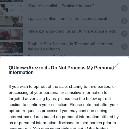
“Capire i conflitti – Praticare la pace”
I palazzi si "illuminano" di proiezioni speciali
Influenza al galoppo, quasi 80mila toscani a letto
Roghi di San Silvestro, in Toscana 49 interventi
dei vigili del fuoco
Farmacia dei Servizi: avviare la sperimentazione
QUInewsArezzo.it -
Do Not Process My Personal
La Serracchiani in città per il Sì
Information
Rossi si conferma il governatore più amato
If you wish to opt-out of the sale, sharing to third parties, or
processing of your personal or sensitive information for
Qualità della vita, la Toscana è fuori dalle big
targeted advertising by us, please use the below opt-out
section to confirm your selection. Please note that after your
Torna il Concorso Polifonico Nazionale
opt-out request is processed you may continue seeing
interest-based ads based on personal information utilized by
Al via il 38esimo Concorso Polifonico Nazionale
us or personal information disclosed to third parties prior to
your opt-out. You may separately opt-out of the further