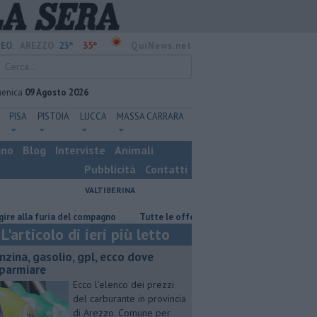
23°
35°
EO:
AREZZO
QuiNews.net
enica
09 Agosto 2026
PISA
PISTOIA
LUCCA
MASSA CARRARA
ino
Blog
Interviste
Animali
Pubblicità
Contatti
VALTIBERINA
uria del compagno
​Tutte le offerte di lavoro in provincia di Arezzo
L'articolo di ieri più letto
enzina, gasolio, gpl, ecco dove
sparmiare
Ecco l'elenco dei prezzi
del carburante in provincia
di Arezzo. Comune per