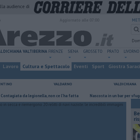
alla audience di
o
Aggiornato alle 07:00
MET
Dom
ALDICHIANA
VALTIBERINA
FIRENZE
SIENA
GROSSETO
PRATO
LIVORNO
Lavoro
Cultura e Spettacolo
Eventi
Sport
Giostra Sarac
ENTINO
VALDARNO
VALDICHIANA
da legionella, non ce l'ha fatta
Nascosta in un bar per sfuggire alla f
​B
ri