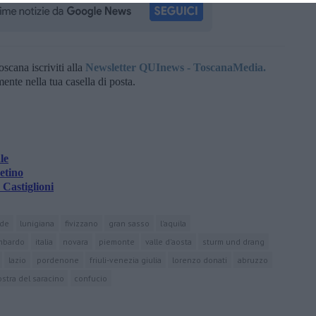
oscana iscriviti alla
Newsletter QUInews - ToscanaMedia.
amente nella tua casella di posta.
le
etino
Castiglioni
ide
lunigiana
fivizzano
gran sasso
l'aquila
ombardo
italia
novara
piemonte
valle d'aosta
sturm und drang
lazio
pordenone
friuli-venezia giulia
lorenzo donati
abruzzo
ostra del saracino
confucio