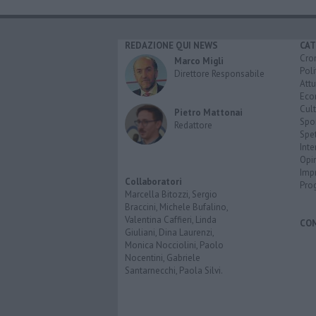
REDAZIONE QUI NEWS
CAT
Cro
Marco Migli
Poli
Direttore Responsabile
Attu
Eco
Cult
Pietro Mattonai
Spo
Redattore
Spet
Inte
Opi
Imp
Collaboratori
Pro
Marcella Bitozzi, Sergio
Braccini, Michele Bufalino,
Valentina Caffieri, Linda
CO
Giuliani, Dina Laurenzi,
Monica Nocciolini, Paolo
Nocentini, Gabriele
Santarnecchi, Paola Silvi.