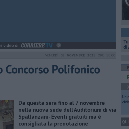
​T
di
VENERDÌ
05 NOVEMBRE 2021
ORE 10:00
o Concorso Polifonico
Q
​Un 
Da questa sera fino al 7 novembre
civ
nella nuova sede dell'Auditorium di via
Spallanzani- Eventi gratuiti ma è
QUI
consigliata la prenotazione