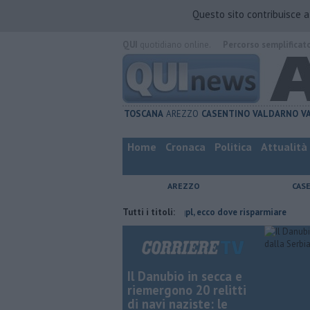
Questo sito contribuisce 
QUI
quotidiano online.
Percorso semplificat
TOSCANA
AREZZO
CASENTINO
VALDARNO
V
Home
Cronaca
Politica
Attualità
AREZZO
CAS
a di Arezzo
​Benzina, gasolio, gpl, ecco dove risparmiare
Tutti i titoli:
Contagiata 
Il Danubio in secca e
riemergono 20 relitti
di navi naziste: le