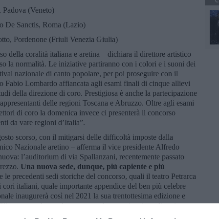
C
a, Padova (Veneto)
o De Sanctis, Roma (Lazio)
tto, Pordenone (Friuli Venezia Giulia)
 della coralità italiana e aretina – dichiara il direttore artistico
o la normalità. Le iniziative partiranno con i colori e i suoni dei
estival nazionale di canto popolare, per poi proseguire con il
ro Fabio Lombardo affiancata agli esami finali di cinque allievi
tudi della direzione di coro. Prestigiosa è anche la partecipazione
 rappresentanti delle regioni Toscana e Abruzzo. Oltre agli esami
rettori di coro la domenica invece ci presenterà il concorso
ti da vare regioni d’Italia”.
osto scorso, con il mitigarsi delle difficoltà imposte dalla
nico Nazionale aretino – afferma il vice presidente Alfredo
nuova: l’auditorium di via Spallanzani, recentemente passato
Arezzo.
Una nuova sede, dunque, più capiente e più
le precedenti sedi storiche del concorso, quali il teatro Petrarca
oli cori italiani, quale importante appendice del ben più celebre
onale inaugurerà così nel 2021 la sua trentottesima edizione e
 all’intero mondo corale, attraverso la partecipazione di cori
rappresentativa della coralità italiana. Faranno parte del