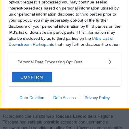
opt-out request is processed you may continue seeing
Carrellista di Magazzino
20
interest-based ads based on personal information utilized by
Operatore Socioassistenziale (osa)
6
us or personal information disclosed to third parties prior to
Autista di Autobus
5
your opt-out. You may separately opt-out of the further
Addetto Allo Spostamento di Merci Nei Magazzini
4
disclosure of your personal information by third parties on the
Orario Lavoro
IAB’s list of downstream participants. This information may
also be disclosed by us to third parties on the
IAB’s List of
Full Time
90
Downstream Participants
that may further disclose it to other
Part Time
50
third parties.
Lavoro a Turni
12
Personal Data Processing Opt Outs
Tipologia Contratto
Lavoro a Tempo Determinato
138
CONFIRM
Lavoro a Tempo Indeterminato
23
Apprendistato Professionalizzante O Contratto di
Mestiere
5
Data Deletion
Data Access
Privacy Policy
Posizioni Totali: 125
Ricordiamo che sul sito web
Toscana Lavoro
della Regione
Toscana non sarà più possibile accedere con username e
password per le candidature alle offerte. L’accesso, come stabilito