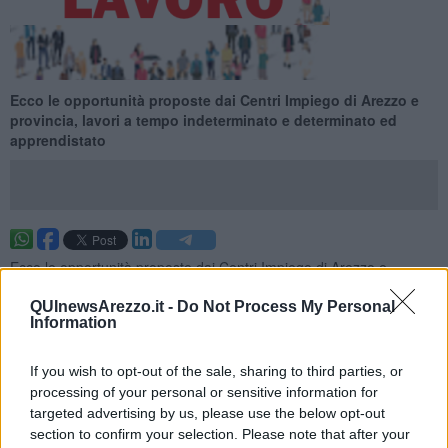
Ecco le opportunità proposte dai Centri Impiego di Arezzo e
provincia, lavori a tempo indeterminato e determinato ed
apprendistato
Ecco le opportunità proposte dai Centri Impiego di Arezzo e
provincia per la settimana 52 del 2023 (dal 24 dicembre 2023 al 30
dicembre 2023), lavori a tempo indeterminato e determinato ed
QUInewsArezzo.it -
Do Not Process My Personal
Information
apprendistato.
Per vedere tutte le offerte di lavoro
CLICCA QUI
If you wish to opt-out of the sale, sharing to third parties, or
Questa settimana:
processing of your personal or sensitive information for
targeted advertising by us, please use the below opt-out
I lavori più richiesti
section to confirm your selection. Please note that after your