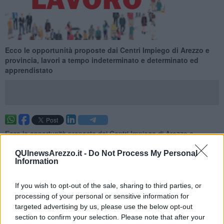
Ecco le opportunità proposte dai Centri Impiego di Arezzo e
provincia, lavori a tempo indeterminato e determinato ed
apprendistato
Ecco le opportunità proposte dai Centri Impiego di Arezzo e
provincia per la settimana 20 del 2025 (dal 18 maggio 2025 al 24
maggio 2025), lavori a tempo indeterminato e determinato ed
QUInewsArezzo.it -
Do Not Process My Personal
Information
apprendistato.
Per vedere tutte le offerte di lavoro
CLICCA QUI
If you wish to opt-out of the sale, sharing to third parties, or
Questa settimana:
processing of your personal or sensitive information for
targeted advertising by us, please use the below opt-out
I lavori più richiesti
section to confirm your selection. Please note that after your