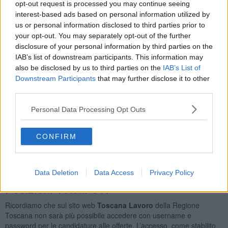
opt-out request is processed you may continue seeing
Braccianti Agricoli
107
interest-based ads based on personal information utilized by
Personale Non Qualificato Delle Attività Industriali e
us or personal information disclosed to third parties prior to
Professioni Assimilate
30
your opt-out. You may separately opt-out of the further
Agenti di Pubblicità
20
disclosure of your personal information by third parties on the
Commessi Delle Vendite al Minuto
20
IAB’s list of downstream participants. This information may
Orario Lavoro
also be disclosed by us to third parties on the
IAB’s List of
Downstream Participants
that may further disclose it to other
Full Time
239
third parties.
Part Time
111
Lavoro a Turni
56
Personal Data Processing Opt Outs
Tipologia Contratto
CONFIRM
Lavoro a Tempo Determinato
412
Tirocinio
43
Contratto di Agenzia
21
Data Deletion
Data Access
Privacy Policy
Posizioni Totali: 317
Ricordiamo che sul sito web
Toscana Lavoro
della Regione
Toscana non sarà più possibile accedere con username e
password per le candidature alle offerte. L’accesso, come stabilito