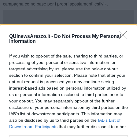
campagna come base per i propri spostamenti estivi».
Il territorio della
provincia di Arezzo
è il terzo in Italia con 450
QUInewsArezzo.it -
Do Not Process My Personal
agriturismi certificati per un totale di circa 6 mila posti letto, vale a
Information
dire il 12% del totale regionale che corrisponde a 50mila posti letto.
Di questi 450 oltre 80 forniscono anche il servizio di ristorazione
recuperando la tradizione culinaria del territorio e oltre 60
If you wish to opt-out of the sale, sharing to third parties, or
forniscono attività ricreative quali trekking, equitazione e sport
processing of your personal or sensitive information for
all’aria aperta come cicloturismo e tiro con l’arco. In media ogni
targeted advertising by us, please use the below opt-out
anno si registrano circa 50 mila arrivi in agriturismo (il 9% del totale
section to confirm your selection. Please note that after your
delle richieste in Toscana) per un totale medio di 290 mila presenze
opt-out request is processed you may continue seeing
all’anno.
interest-based ads based on personal information utilized by
us or personal information disclosed to third parties prior to
Il
12% dei turisti che arrivano in provincia di Arezzo
sceglie
your opt-out. You may separately opt-out of the further
l’agriturismo come sede per soggiornare. Il 20% degli arrivi stranieri
preferisce l’agriturismo. In media ogni anno si registrano circa 30
disclosure of your personal information by third parties on the
mila arrivi dall’estero per un totale 210 mila turisti stranieri.
IAB’s list of downstream participants. This information may
also be disclosed by us to third parties on the
IAB’s List of
L’agriturismo va forte in Casentino e nel Valdarno, ma sono sempre
Downstream Participants
that may further disclose it to other
più in crescita le strutture che forniscono il servizio di fattoria
third parties.
didattica, ovvero con dimostrazioni e partecipazione diretta alle