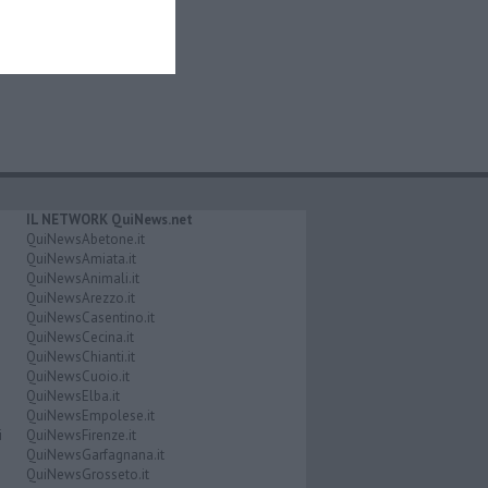
IL NETWORK QuiNews.net
QuiNewsAbetone.it
QuiNewsAmiata.it
QuiNewsAnimali.it
QuiNewsArezzo.it
QuiNewsCasentino.it
QuiNewsCecina.it
QuiNewsChianti.it
QuiNewsCuoio.it
QuiNewsElba.it
QuiNewsEmpolese.it
i
QuiNewsFirenze.it
QuiNewsGarfagnana.it
QuiNewsGrosseto.it