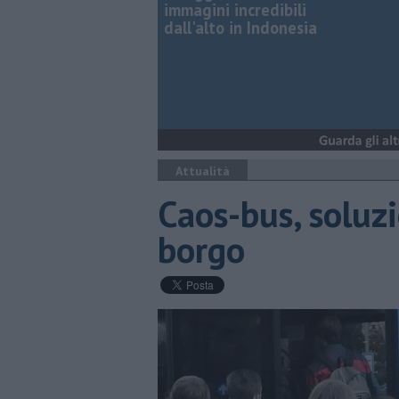
immagini incredibili
dall'alto in Indonesia
Attualità
Caos-bus, soluzi
borgo