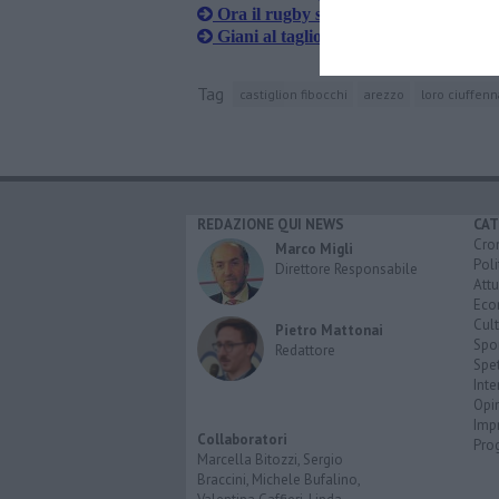
Ora il rugby si impara al liceo
Giani al taglio del nastro della scuola
Tag
castiglion fibocchi
arezzo
loro ciuffenn
REDAZIONE QUI NEWS
CAT
Cro
Marco Migli
Poli
Direttore Responsabile
Attu
Eco
Cult
Pietro Mattonai
Spo
Redattore
Spet
Inte
Opi
Imp
Collaboratori
Pro
Marcella Bitozzi, Sergio
Braccini, Michele Bufalino,