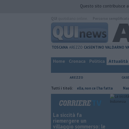
Questo sito contribuisce 
QUI
quotidiano online.
Percorso semplificat
TOSCANA
AREZZO
CASENTINO
VALDARNO
V
Home
Cronaca
Politica
Attualità
AREZZO
CAS
isparmiare
Contagiata da legionella, non ce l'ha fatta
Tutti i titoli:
Nascosta in 
La siccità fa
riemergere un
villaggio sommerso: le