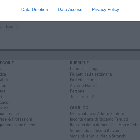
Data Deletion
Data Access
Privacy Policy
 del borgo
a
laterina
EGORIE
RUBRICHE
naca
Le notizie di oggi
tica
Più Letti della settimana
alità
Più Letti del mese
nomia
Archivio Notizie
ura
Persone
rt
Toscani in TV
tacoli
rviste
QUI BLOG
nion Leader
Disincantato di Adolfo Santoro
rese & Professioni
Incontri d'arte di Riccardo Ferrucci
grammazione Cinema
Racconti della domenica di Marco Celat
Sorridendo di Nicola Belcari
Vignaioli e vini di Nadio Stronchi