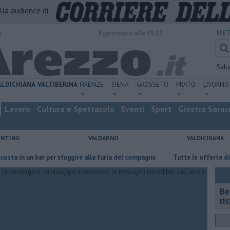
alla audience di
o
Aggiornato alle 09:15
MET
Sab
ALDICHIANA
VALTIBERINA
FIRENZE
SIENA
GROSSETO
PRATO
LIVORNO
Lavoro
Cultura e Spettacolo
Eventi
Sport
Giostra Sarac
ENTINO
VALDARNO
VALDICHIANA
un bar per sfuggire alla furia del compagno
​Tutte le offerte di lavoro 
​B
ri