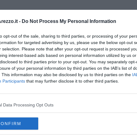
vinciali preposti - aggiunge Ermini -
di anticipare una corsa di
ndo così 3 corse alle 7,20 con fermata Fibok e Setteponti e due
ezzo.it -
Do Not Process My Personal Information
 alle corse delle Autolinee Fabbri di Laterina. Sempre su
i - ho mandato una comunicazione a tutti gli istituti di scuole
to opt-out of the sale, sharing to third parties, or processing of your per
re su eventuali ritardi di studenti Castiglionesi
fino a
formation for targeted advertising by us, please use the below opt-out s
o. Di concerto con Comune, uffici provinciali, famiglie e studenti
le corse di Toscana Trasporti modellando gli orari secondo
r selection. Please note that after your opt-out request is processed y
eing interest-based ads based on personal information utilized by us or
disclosed to third parties prior to your opt-out. You may separately opt-
losure of your personal information by third parties on the IAB’s list of
. This information may also be disclosed by us to third parties on the
IA
Participants
that may further disclose it to other third parties.
oscana iscriviti alla
Newsletter QUInews - ToscanaMedia.
amente nella tua casella di posta.
l Data Processing Opt Outs
CONFIRM
Castiglioni