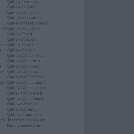
QuiNewsLivorno.it
QuiNewsLucca.it
QuiNewsLunigiana.it
QuiNewsMaremma.it
QuiNewsMassaCarrara.it
ATTE
QuiNewsMugello.it
QuiNewsPisa.it
QuiNewsPistoia.it
nari
QuiNewsPrato.it
a
QuiNewsSiena.it
QuiNewsValbisenzio.it
QuiNewsValdarno.it
i
QuiNewsValdelsa.it
o e
QuiNewsValdera.it
QuiNewsValdichiana.it
lla
QuiNewsValdicornia.it
QuiNewsValdinievole.it
QuiNewsValdisieve.it
QuiNewsValtiberina.it
QuiNewsVersilia.it
QuiNewsVolterra.it
QuiNewsTango.com
Don
ToscanaMediaNews.it
Fiorentinanews.com