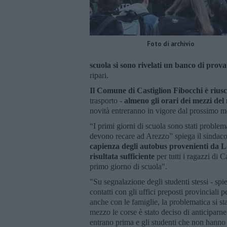
Foto di archivio
scuola si sono rivelati un banco di prova
ripari.
Il Comune di Castiglion Fibocchi è riusc
trasporto -
almeno gli orari dei mezzi del
novità entreranno in vigore dal prossimo m
“I primi giorni di scuola sono stati problema
devono recare ad Arezzo” spiega il sindac
capienza degli autobus provenienti da Lo
risultata sufficiente
per tutti i ragazzi di C
primo giorno di scuola".
"Su segnalazione degli studenti stessi - s
contatti con gli uffici preposti provinciali pe
anche con le famiglie, la problematica si 
mezzo le corse è stato deciso di anticiparn
entrano prima e gli studenti che non hanno