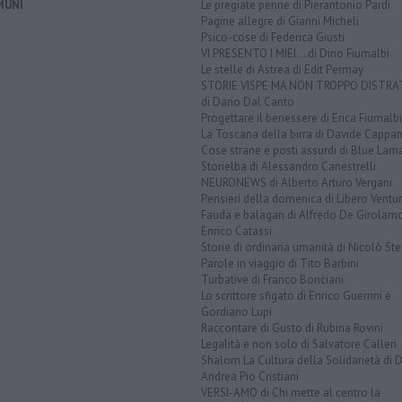
MUNI
Le pregiate penne di Pierantonio Pardi
Pagine allegre di Gianni Micheli
Psico-cose di Federica Giusti
VI PRESENTO I MIEI... di Dino Fiumalbi
Le stelle di Astrea di Edit Permay
STORIE VISPE MA NON TROPPO DISTR
di Dario Dal Canto
Progettare il benessere di Erica Fiumalbi
La Toscana della birra di Davide Cappan
Cose strane e posti assurdi di Blue Lam
Storielba di Alessandro Canestrelli
NEURONEWS di Alberto Arturo Vergani
Pensieri della domenica di Libero Ventur
Fauda e balagan di Alfredo De Girolam
Enrico Catassi
Storie di ordinaria umanità di Nicolò Ste
Parole in viaggio di Tito Barbini
Turbative di Franco Bonciani
Lo scrittore sfigato di Enrico Guerrini e
Gordiano Lupi
Raccontare di Gusto di Rubina Rovini
Legalità e non solo di Salvatore Calleri
Shalom La Cultura della Solidarietà di 
Andrea Pio Cristiani
VERSI-AMO di Chi mette al centro la