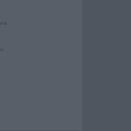
le di
zzi