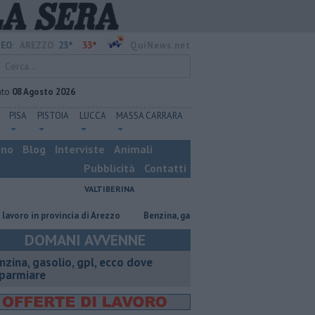
23°
33°
EO:
AREZZO
QuiNews.net
ato
08 Agosto 2026
PISA
PISTOIA
LUCCA
MASSA CARRARA
ino
Blog
Interviste
Animali
Pubblicità
Contatti
VALTIBERINA
in provincia di Arezzo
​Benzina, gasolio, gpl, ecco dove risparmiare
C
DOMANI AVVENNE
enzina, gasolio, gpl, ecco dove
sparmiare