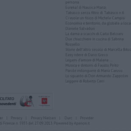
persona
Eureka! di Nausica Manzi
Tabasco senza filtro di Tabasco n.6
Ci vuole un fisico di Michele Campisi
Economia e territorio, da globale a loca
Daniele Salvadori
La dama a scacchi di Carlo Belciani
Due chiacchiere in cucina di Sabrina
Rossello
Storie dell'altro secolo di Marcella Bito
Easy ridere di Dario Greco
Legami d'amore di Malena ...
Musica e dintorni di Fausto Pirìto
Parole milonguere di Maria Caruso
Lo sguardo di Don Armando Zappolini
Leggere di Roberto Cerri
er
|
Privacy
|
Privacy Nielsen
|
Durc
|
Provider
di Firenze n. 5935 del 27.09.2013. Powered by
Aperion.it