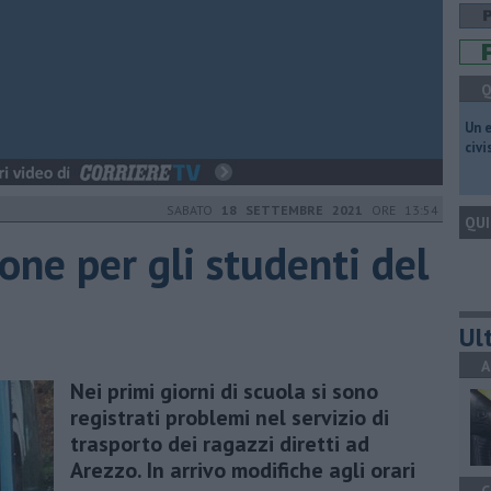
Q
​Un 
civ
SABATO
18 SETTEMBRE 2021
ORE 13:54
QUI
one per gli studenti del
Ult
A
Nei primi giorni di scuola si sono
registrati problemi nel servizio di
trasporto dei ragazzi diretti ad
Arezzo. In arrivo modifiche agli orari