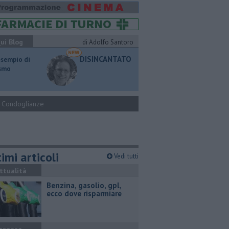
ui Blog
di Adolfo Santoro
DISINCANTATO
esempio di
ismo
Condoglianze
imi articoli
Vedi tutti
ttualità
​Benzina, gasolio, gpl,
ecco dove risparmiare