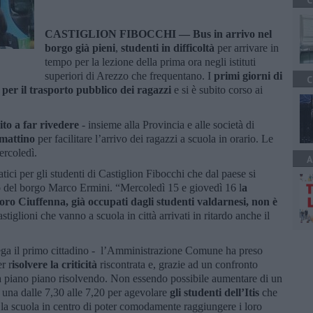
C
CASTIGLION FIBOCCHI —
Bus in arrivo nel
borgo già pieni
,
studenti in difficoltà
per arrivare in
tempo per la lezione della prima ora negli istituti
superiori di Arezzo che frequentano. I
primi giorni di
C
 per il trasporto pubblico dei ragazzi
e si è subito corso ai
ito a far rivedere
- insieme alla Provincia e alle società di
 mattino
per facilitare l’arrivo dei ragazzi a scuola in orario. Le
ercoledì.
A
tici per gli studenti di Castiglion Fibocchi che dal paese si
o del borgo Marco Ermini. “Mercoledì 15 e giovedì 16 l
a
ro Ciuffenna, già occupati dagli studenti valdarnesi, non è
astiglioni che vanno a scuola in città arrivati in ritardo anche il
piega il primo cittadino - l’Amministrazione Comune ha preso
r r
isolvere la criticità
riscontrata e, grazie ad un confronto
sta piano piano risolvendo. Non essendo possibile aumentare di un
e una dalle 7,30 alle 7,20 per agevolare
gli studenti dell’Itis
che
 la scuola in centro di poter comodamente raggiungere i loro