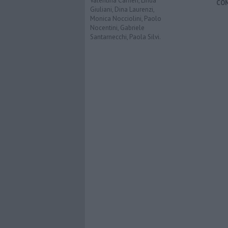
Valentina Caffieri, Linda
CO
Giuliani, Dina Laurenzi,
Monica Nocciolini, Paolo
Nocentini, Gabriele
Santarnecchi, Paola Silvi.