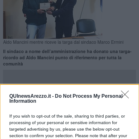
Aldo Mancini mentre riceve la targa dal sindaco Marco Ermini
Il sindaco a nome dell’amministrazione ha donato una targa-
ricordo ad Aldo Mancini punto di riferimento per tutta la
comunità
QUInewsArezzo.it -
Do Not Process My Personal
Information
CASTIGLION FIBOCCHI —
Più di quaranta
anni tra pratiche,
sopralluoghi e progetti. Una vita vedendo crescere e cambiare il
borgo e il suo territorio. E così ora che è arrivato il
momento della
If you wish to opt-out of the sale, sharing to third parties, or
pensione il Comune ha voluto ringraziare il geometra Aldo
processing of your personal or sensitive information for
Mancini
per il lungo tempo trascorso negli uffici mettendo a
targeted advertising by us, please use the below opt-out
disposizione esperienza e professionalità.
section to confirm your selection. Please note that after your