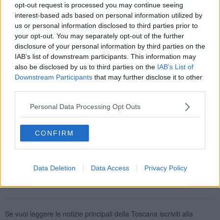
opt-out request is processed you may continue seeing
In occasione dell’ultimo consiglio comunale – che si è svolto il 31
interest-based ads based on personal information utilized by
marzo scorso – il
sindaco di Castiglion Fibocchi Marco Ermini
us or personal information disclosed to third parties prior to
ha donato al dipendente una
targa ricordo a nome
dell’amministrazione e della comunità
: una breve ma sentita
your opt-out. You may separately opt-out of the further
cerimonia conclusa con un caloroso applauso.
disclosure of your personal information by third parties on the
IAB’s list of downstream participants. This information may
also be disclosed by us to third parties on the
IAB’s List of
Downstream Participants
that may further disclose it to other
third parties.
Le foto di rito sono state poi postate sulla pagina facebook del
Comune: “In occasione del consiglio comunale l’Amministrazione
Personal Data Processing Opt Outs
ha omaggiato con una targa ricordo il geometra Aldo Mancini nel
suo ultimo giorno di lavoro presso il nostro Comune prima del
pensionamento. Tutto il Consiglio si è unito ai
ringraziamenti
del
CONFIRM
sindaco
ad Aldo, memoria storica del nostro comune. Un
Castiglionese al servizio dei Castiglionesi per 43 anni!
”.
Data Deletion
Data Access
Privacy Policy
Se vuoi leggere le notizie principali della Toscana iscriviti alla