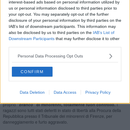
interest-based ads based on personal information utilized by
danneggiato
piante e vasi, portato via lampadine e contenitori con
us or personal information disclosed to third parties prior to
piante.
La banda di minorenni ha colpito 4 negozi del centro
your opt-out. You may separately opt-out of the further
storico
della cittadina, piccole attività di quartiere che erano già
disclosure of your personal information by third parties on the
state messe a dura prova dalle difficoltà economiche legate al
IAB’s list of downstream participants. This information may
lockdown
also be disclosed by us to third parties on the
IAB’s List of
Downstream Participants
that may further disclose it to other
third parties.
Allertati,
i Carabinieri
della Stazione di Cavriglia si sono
Personal Data Processing Opt Outs
immediatamente messi all’opera per individuare gli autori degli atti
di vandalismo. I militari hanno compiuto indagini a 360 gradi,
CONFIRM
ascoltando i testimoni e analizzando ore di riprese dei circuiti di
videosorveglianza delle vie limitrofe agli esercizi teatro della
scorribanda.
Data Deletion
Data Access
Privacy Policy
All’esito degli approfondimenti investigativi, i Carabinieri sono
riusciti ad
identificare
quello che è apparso come un vero e
proprio
“
branco
” di minorenni, totalmente fuori controllo.
I
ragazzi sono tutti stati deferiti in stato di libertà alla Procura della
Repubblica presso il Tribunale dei minorenni di Firenze, per
danneggiamento e furto aggravato.