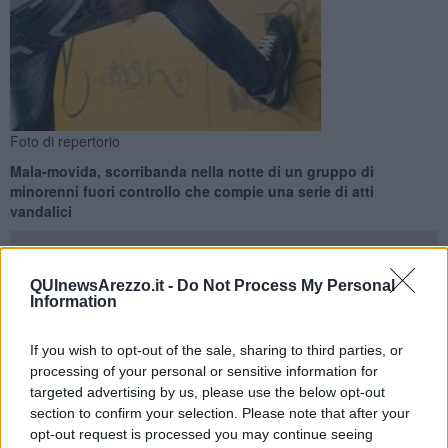
Foto di repertorio
Mala-movida, scorribanda nella notte di un gruppo di
minorenni fuori controllo che compie una serie di atti
vandalici
QUInewsArezzo.it -
Do Not Process My Personal
Information
CAVRIGLIA —
Un gruppetto di ragazzini si è scatenato nelle notti
If you wish to opt-out of the sale, sharing to third parties, or
della
festa del Perdono di Cavriglia.
I bulli senza controllo sono
processing of your personal or sensitive information for
andati in giro per il paese a danneggiare tutto quello che trovavano
targeted advertising by us, please use the below opt-out
sulla loro strada.
section to confirm your selection. Please note that after your
Nella scorribanda della malamovida la gang ha
rotto
sedie e tavoli,
opt-out request is processed you may continue seeing
imbrattato
muri,
scassato
distributori automatici di sigarette,