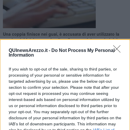
Una coppia finisce nei guai, è accusata di aver utilizzato la
tecnica dei falsi annunci online. Sono stati denunciati dai
Carabinieri di Montevarchi
QUInewsArezzo.it -
Do Not Process My Personal
Information
If you wish to opt-out of the sale, sharing to third parties, or
processing of your personal or sensitive information for
targeted advertising by us, please use the below opt-out
MONTEVARCHI —
I Carabinieri della Stazione di Montevarchi
section to confirm your selection. Please note that after your
hanno denunciato per il reato di
truffa
in concorso due persone di
opt-out request is processed you may continue seeing
nazionalità italiana.
interest-based ads based on personal information utilized by
Si tratta di un uomo ed una donna, entrambi disoccupati, i quali
us or personal information disclosed to third parties prior to
hanno sfruttato l’ormai nota tecnica dei falsi annunci online, per
your opt-out. You may separately opt-out of the further
mettere in vendita un telefono cellulare su un famoso social
disclosure of your personal information by third parties on the
network, che permette di fare compravendite in una apposita
IAB’s list of downstream participants. This information may
sezione di compravendite.
also be disclosed by us to third parties on the
IAB’s List of